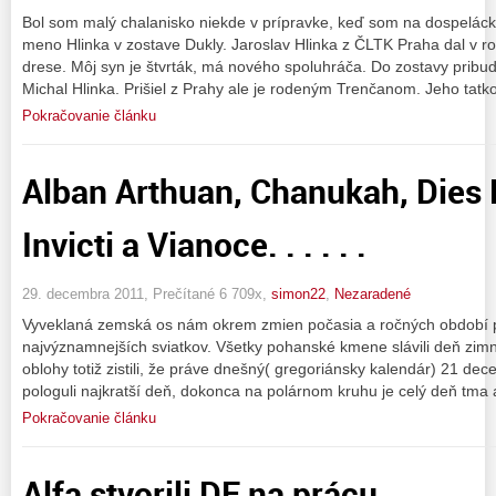
Bol som malý chalanisko niekde v prípravke, keď som na dospelácko
meno Hlinka v zostave Dukly. Jaroslav Hlinka z ČLTK Praha dal v r
drese. Môj syn je štvrták, má nového spoluhráča. Do zostavy pri
Michal Hlinka. Prišiel z Prahy ale je rodeným Trenčanom. Jeho tatk
Pokračovanie článku
Alban Arthuan, Chanukah, Dies N
Invicti a Vianoce. . . . . .
29. decembra 2011, Prečítané 6 709x,
simon22
,
Nezaradené
Vyveklaná zemská os nám okrem zmien počasia a ročných období pr
najvýznamnejších sviatkov. Všetky pohanské kmene slávili deň zim
oblohy totiž zistili, že práve dnešný( gregoriánsky kalendár) 21 de
pologuli najkratší deň, dokonca na polárnom kruhu je celý deň tma 
Pokračovanie článku
Alfa stvorili DE na prácu. . . .