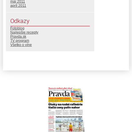
máj 2011
apríl 2011
Odkazy
Fotoblog
Najlepšie recepty
Pravda.sk
TV program
Všetko o víne