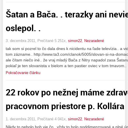
Šatan a Bača. . terazky ani nev
oslepol. .
3. decembra 2011, Prečítané 5 251x,
simon22
,
Nezaradené
tak som si pozrel to čo dala dnes k nicidentu na ľade televízia.. a v
tom zázname.. http://www.ta3.com/clanok/5005/slovan-si-na-domaco
ale čítam niečo iné.. že vraj mladý Bača z Nitry napadol zasa Šatana 
pokiaľ je ten slovanista v bielom a ten pastier oviec v tom tmavom..
Pokračovanie článku
22 rokov po nežnej máme zdrav
pracovnom priestore p. Kollára
1. decembra 2011, Prečítané 4 041x,
simon22
,
Nezaradené
Nikdy to nebolo boh vie čo.. vždy to bolo poddimenzované a plné úpl