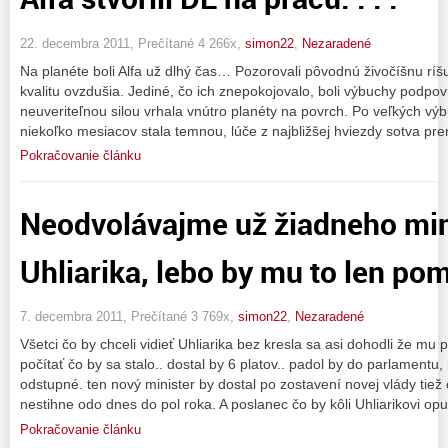
22. decembra 2011, Prečítané 4 266x,
simon22
,
Nezaradené
Na planéte boli Alfa už dlhý čas… Pozorovali pôvodnú živočíšnu ríšu,
kvalitu ovzdušia. Jediné, čo ich znepokojovalo, boli výbuchy podpov
neuveriteľnou silou vrhala vnútro planéty na povrch. Po veľkých vý
niekoľko mesiacov stala temnou, lúče z najbližšej hviezdy sotva pren
Pokračovanie článku
Neodvolávajme už žiadneho mini
Uhliarika, lebo by mu to len po
7. decembra 2011, Prečítané 3 769x,
simon22
,
Nezaradené
Všetci čo by chceli vidieť Uhliarika bez kresla sa asi dohodli že 
počítať čo by sa stalo.. dostal by 6 platov.. padol by do parlamentu
odstupné. ten nový minister by dostal po zostavení novej vlády tiež 
nestihne odo dnes do pol roka. A poslanec čo by kôli Uhliarikovi opus
Pokračovanie článku