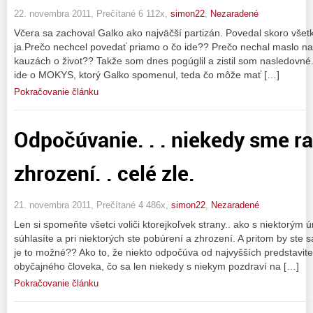
22. novembra 2011, Prečítané 6 112x,
simon22
,
Nezaradené
Včera sa zachoval Galko ako najväčší partizán. Povedal skoro všetko
ja.Prečo nechcel povedať priamo o čo ide?? Prečo nechal maslo na 
kauzách o život?? Takže som dnes pogúglil a zistil som nasledovn
ide o MOKYS, ktorý Galko spomenul, teda čo môže mať […]
Pokračovanie článku
Odpočúvanie. . . niekedy sme ra
zhrození. . celé zle.
21. novembra 2011, Prečítané 4 486x,
simon22
,
Nezaradené
Len si spomeňte všetci voliči ktorejkoľvek strany.. ako s niektorý
súhlasíte a pri niektorých ste pobúrení a zhrození. A pritom by ste
je to možné?? Ako to, že niekto odpočúva od najvyšších predstaviteľ
obyčajného človeka, čo sa len niekedy s niekym pozdraví na […]
Pokračovanie článku