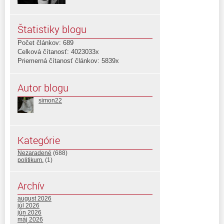
Štatistiky blogu
Počet článkov: 689
Celková čítanosť: 4023033x
Priemerná čítanosť článkov: 5839x
Autor blogu
simon22
Kategórie
Nezaradené
(688)
politikum.
(1)
Archív
august 2026
júl 2026
jún 2026
máj 2026