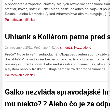
a ohodnotenia západnej cudziny. Ale tých rozmerov nedosiahol žiade
smetiar, kováč, šofér či učiteľ alebo hasič, dokonca ani vojak či poli
Rakúsku alebo Nemecku. Aj keď zdravotníctvo ako tak funguje , […
Pokračovanie článku
Uhliarik s Kollárom patria pred 
27. novembra 2011, Prečítané 4 414x,
simon22
,
Nezaradené
Prečo? No je to veľmi jednoduché. Obaja vedú jeden spor , každý z i
dosiahli?? Volá sa to všeobecné ohrozenie, to čo tu teraz máme.. A 
rovnaký čin pred súdom. Lebo nedokázali spor vyriešiť tak, aby zdr
a systém nebol v troskách. Obaja nemôžu za dlhoročné finančne [
Pokračovanie článku
Galko nezvláda spravodajské hry
mu niekto? ? Alebo čo je za od