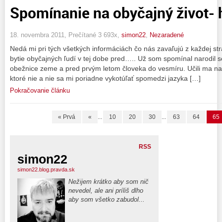
Spomínanie na obyčajný život- h
18. novembra 2011, Prečítané 3 693x,
simon22
,
Nezaradené
Nedá mi pri tých všetkých informáciách čo nás zavaľujú z každej st
bytie obyčajných ľudí v tej dobe pred….. Už som spomínal narodil s
obežnice zeme a pred prvým letom človeka do vesmíru. Učili ma 
ktoré nie a nie sa mi poriadne vykotúľať spomedzi jazyka […]
Pokračovanie článku
« Prvá
«
...
10
20
30
...
63
64
65
RSS
simon22
simon22.blog.pravda.sk
Nežijem krátko aby som nič
nevedel, ale ani príliš dlho
aby som všetko zabudol...