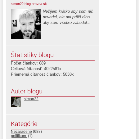
simon22.blog.pravda.sk
Nežijem krátko aby som nič
nevedel, ale ani príliš dlho
aby som všetko zabudol...
Štatistiky blogu
Počet článkov: 689
Celková čítanosť: 4022581x
Priemerná čítanosť článkov: 5838x
Autor blogu
simon22
Kategórie
Nezaradené
(688)
politikum.
(1)