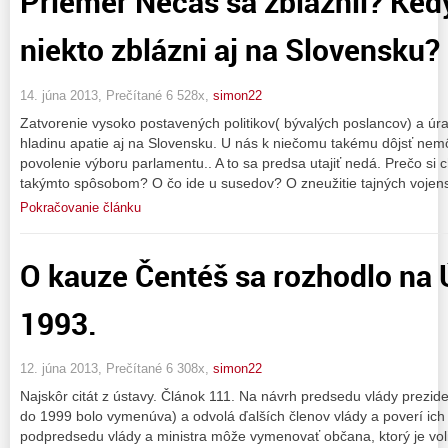
Priemer Nečas sa zbláznil? Ked
niekto zblázni aj na Slovensku?
14. júna 2013, Prečítané 6 528x,
simon22
Zatvorenie vysoko postavených politikov( bývalých poslancov) a úra
hladinu apatie aj na Slovensku. U nás k niečomu takému dôjsť nemô
povolenie výboru parlamentu.. A to sa predsa utajiť nedá. Prečo si 
takýmto spôsobom? O čo ide u susedov? O zneužitie tajných vojen
Pokračovanie článku
O kauze Čentéš sa rozhodlo na 
1993.
12. júna 2013, Prečítané 6 308x,
simon22
Najskôr citát z ústavy. Článok 111. Na návrh predsedu vlády prezid
do 1999 bolo vymenúva) a odvolá ďalších členov vlády a poverí ich 
podpredsedu vlády a ministra môže vymenovať občana, ktorý je vol