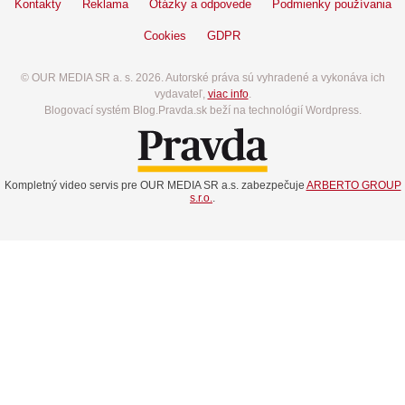
Kontakty
Reklama
Otázky a odpovede
Podmienky používania
Cookies
GDPR
© OUR MEDIA SR a. s. 2026. Autorské práva sú vyhradené a vykonáva ich
vydavateľ,
viac info
.
Blogovací systém Blog.Pravda.sk beží na technológií Wordpress.
Kompletný video servis pre OUR MEDIA SR a.s. zabezpečuje
ARBERTO GROUP
s.r.o.
.