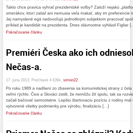
Takto chce pravica vyhrať prezidentské voľby? Založí nejakú „platfo
smerákov, ktorí zatiaľ ani nemusia veľa makať, aby im preferencie 
Jej namyslené egá nedovoľujú jednotlivým subjektom pracovať spolu
príklad je kandidát na prezidenta. Dnes slávnostne vyhlásil Figliar [
Pokračovanie článku
Premiéri Česka ako ich odniesol
Nečas-a.
17. júna 2013, Prečítané 4 639x,
simon22
Po roku 1989 a nadšení zo zbavenia sa komunistickej strany z čela š
veľmi rýchlo. Česi a Slováci zistili, že nemôžu žiť spolu, tak sa rozvied
začali bačovať samostatne. Lepšiu štartovaciu pozíciu z rodiny mal
vytvorené všetky podmienky pre výrobu, finalizáciu […]
Pokračovanie článku