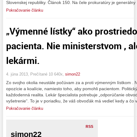
Slovenskej republiky. Článok 150. Na čele prokuratúry je generálny
Pokračovanie článku
„Výmenné lístky“ ako prostried
pacienta. Nie ministerstvom , a
lekármi.
4. júna 2013, Prečítané 10 640x,
simon22
Zo svojho okolia neustále počúvam za a proti výmenným lístkom . Na
opozície a koalície, namiesto toho, aby pomohli pacientom. Politický
každodenná realita. Lekár špecialista potrebuje „odporúčanie obvo
vyšetrenie“. To je v poriadku, že váš obvoďák má vedieť kedy a čo
Pokračovanie článku
RSS
simon22