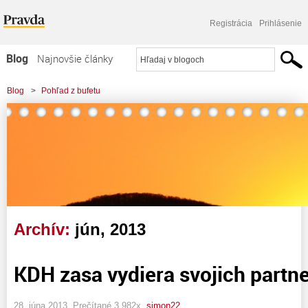
Registrácia
Prihlásenie
Blog
Najnovšie články
Najčítanejšie články
Blog
>
Pohľad z bufetu
Najkomentovanejšie články
Zoznam blogov
Komerčné blogy
Archív:
jún, 2013
KDH zasa vydiera svojich partner
28. júna 2013, Prečítané 3 982x,
simon22