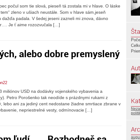
 počul som tie slová, pieseň tá zostala mi v hlave. O láske
 tem“ zleno v ušiach neustále. Som v hlave sám,jeseň
 dažďa padala. V šedej jeseni zazneli mi znova, dávno
r…. Je ť aime rozozvučala […]
Šta
Poče
Celk
ých, alebo dobre premyslený
Prie
Aut
on22
53 miliónov USD na dodávky vojenského vybavenia a
my). Petro Porošenko tak neodíde s prázdnymi rukami z
Kat
ý, lebo ani za jediný cent nedostane žiadne smrtiace zbrane v
Neza
vybavenie, nepriestrelné vesty, odmínovacie […]
polit
Arc
om ľudí. .. . Rozhodneš sa. ..
augu