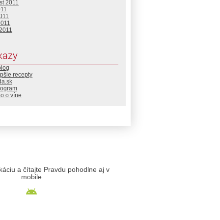
st 2011
011
2011
2011
 2011
kazy
blog
pšie recepty
da.sk
rogram
o o víne
likáciu a čítajte Pravdu pohodlne aj v
mobile