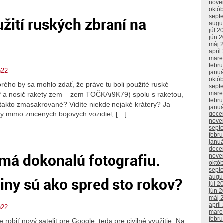
nove
októ
sept
žití ruských zbraní na
augu
júl 2
jún 
máj 
apríl
mare
febr
n22
janu
októ
orého by sa mohlo zdať, že práve tu boli použité ruské
sept
mare
P a nosič rakety zem – zem TOČKA(9K79) spolu s raketou,
febr
li takto zmasakrované? Vidíte niekde nejaké krátery? Ja
janu
y mimo zničených bojových vozidiel, […]
dece
nove
sept
febr
janu
dece
má dokonalú fotografiu.
nove
októ
sept
augu
jiny sú ako spred sto rokov?
júl 2
jún 
máj 
apríl
n22
mare
febr
robiť nový satelit pre Google, teda pre civilné využitie. Na