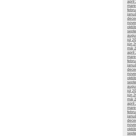
apríl
mare
febr
janu
dece
nove
októ
sept
augu
júl 2
jún 
máj 
apríl
mare
febr
janu
dece
nove
októ
sept
augu
júl 2
jún 
máj 
apríl
mare
febr
janu
dece
nove
októ
sept