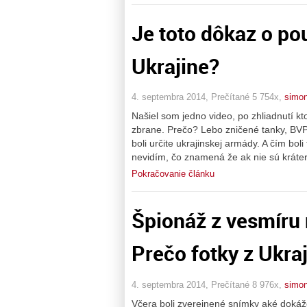
Je toto dôkaz o pou
Ukrajine?
4. septembra 2014, Prečítané 5 754x,
simo
Našiel som jedno video, po zhliadnutí kt
zbrane. Prečo? Lebo zničené tanky, BV
boli určite ukrajinskej armády. A čím bo
nevidím, čo znamená že ak nie sú kráter
Pokračovanie článku
Špionáž z vesmíru 
Prečo fotky z Ukra
4. septembra 2014, Prečítané 8 976x,
simo
Včera boli zverejnené snímky aké dokáže 