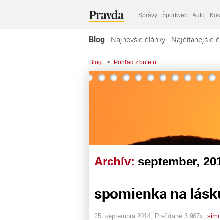
Správy
Športweb
Auto
Kok
Blog
Najnovšie články
Najčítanejšie č
Blog
>
Pohľad z bufetu
Archív:
september, 20
spomienka na lásku.
25. septembra 2014, Prečítané 3 967x,
sim