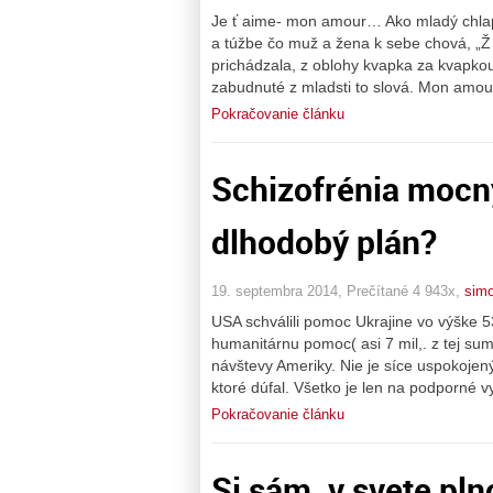
Je ť aime- mon amour… Ako mladý chlapec
a túžbe čo muž a žena k sebe chová, „Ž
prichádzala, z oblohy kvapka za kvapkou
zabudnuté z mladsti to slová. Mon amou
Pokračovanie článku
Schizofrénia mocn
dlhodobý plán?
19. septembra 2014, Prečítané 4 943x,
sim
USA schválili pomoc Ukrajine vo výške 
humanitárnu pomoc( asi 7 mil,. z tej su
návštevy Ameriky. Nie je síce uspokojen
ktoré dúfal. Všetko je len na podporné 
Pokračovanie článku
Si sám, v svete pln