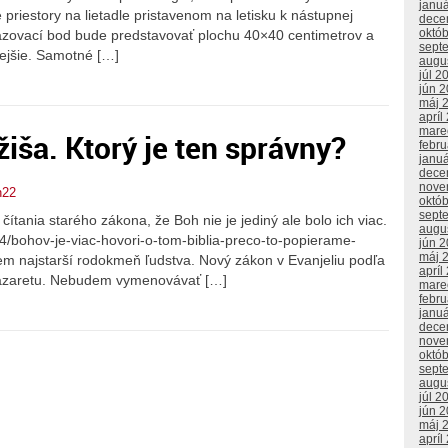
janu
 priestory na lietadle pristavenom na letisku k nástupnej
dece
októ
razovací bod bude predstavovať plochu 40×40 centimetrov a
sept
nejšie. Samotné […]
augu
júl 2
jún 
máj 
apríl
mare
ša. Ktorý je ten správny?
febr
janu
dece
nove
n22
októ
sept
 čítania starého zákona, že Boh nie je jediný ale bolo ich viac.
augu
4/bohov-je-viac-hovori-o-tom-biblia-preco-to-popierame-
jún 
máj 
em najstarší rodokmeň ľudstva. Nový zákon v Evanjeliu podľa
apríl
azaretu. Nebudem vymenovávať […]
mare
febr
janu
dece
nove
októ
sept
augu
júl 2
jún 
máj 
apríl