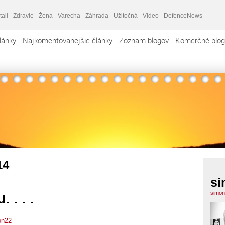
tail
Zdravie
Žena
Varecha
Záhrada
Užitočná
Video
DefenceNews
lánky
Najkomentovanejšie články
Zoznam blogov
Komerčné blog
14
si
 . . .
simon
on22