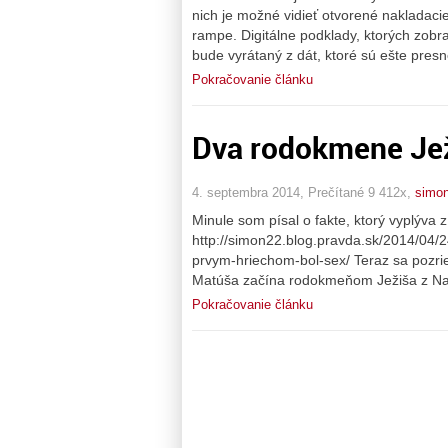
nich je možné vidieť otvorené nakladacie
rampe. Digitálne podklady, ktorých zob
bude vyrátaný z dát, ktoré sú ešte pres
Pokračovanie článku
Dva rodokmene Ježi
4. septembra 2014, Prečítané 9 412x,
simo
Minule som písal o fakte, ktorý vyplýva z
http://simon22.blog.pravda.sk/2014/04/2
prvym-hriechom-bol-sex/ Teraz sa pozri
Matúša začína rodokmeňom Ježiša z N
Pokračovanie článku