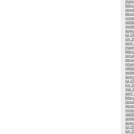
mare
febr
janu
dece
nove
októ
sept
augu
júl 2
jún 
apríl
mare
febr
janu
dece
nove
októ
sept
augu
júl 2
jún 
máj 
apríl
febr
janu
dece
nove
októ
sept
augu
júl 2
jún 