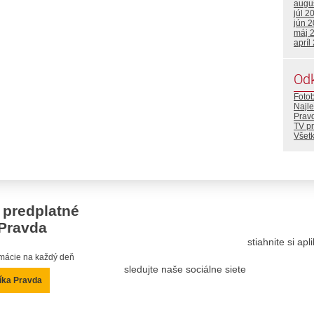
augu
júl 2
jún 
máj 
apríl
Od
Foto
Najle
Prav
TV p
Všetk
 predplatné
Pravda
stiahnite si ap
ormácie na každý deň
sledujte naše sociálne siete
íka Pravda