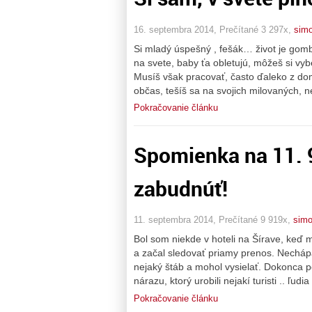
16. septembra 2014, Prečítané 3 297x,
sim
Si mladý úspešný , fešák… život je gomb
na svete, baby ťa obletujú, môžeš si vybera
Musíš však pracovať, často ďaleko z dom
občas, tešíš sa na svojich milovaných, 
Pokračovanie článku
Spomienka na 11. 
zabudnúť!
11. septembra 2014, Prečítané 9 919x,
sim
Bol som niekde v hoteli na Šírave, keď 
a začal sledovať priamy prenos. Necháp
nejaký štáb a mohol vysielať. Dokonca 
nárazu, ktorý urobili nejakí turisti .. ľudi
Pokračovanie článku