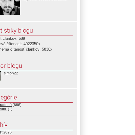
tistiky blogu
t článkov: 689
ová čítanosť: 4022350x
merná čítanosť článkov: 5838x
or blogu
simon22
egórie
radené
(688)
ikum.
(1)
hív
st 2026