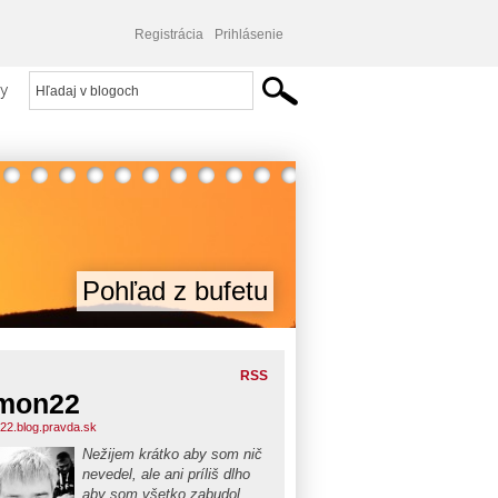
Registrácia
Prihlásenie
y
Pohľad z bufetu
RSS
mon22
22.blog.pravda.sk
Nežijem krátko aby som nič
nevedel, ale ani príliš dlho
aby som všetko zabudol...