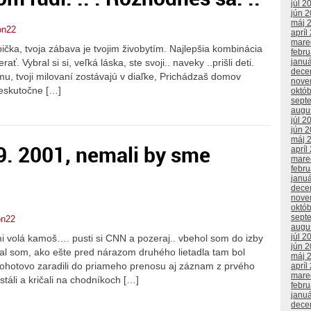
júl 2
jún 
máj 
on22
apríl
mare
ička, tvoja zábava je tvojim živobytím. Najlepšia kombinácia
febr
ť. Vybral si si, veľká láska, ste svoji.. naveky ..prišli deti.
janu
dece
u, tvoji milovaní zostávajú v diaľke, Prichádzaš domov
nove
neskutočne […]
októ
sept
augu
júl 2
jún 
máj 
9. 2001, nemali by sme
apríl
mare
febr
janu
dece
nove
októ
sept
on22
augu
júl 2
mi volá kamoš…. pusti si CNN a pozeraj.. vbehol som do izby
jún 
al som, ako ešte pred nárazom druhého lietadla tam bol
máj 
pohotovo zaradili do priameho prenosu aj záznam z prvého
apríl
mare
a stáli a kričali na chodníkoch […]
febr
janu
dece