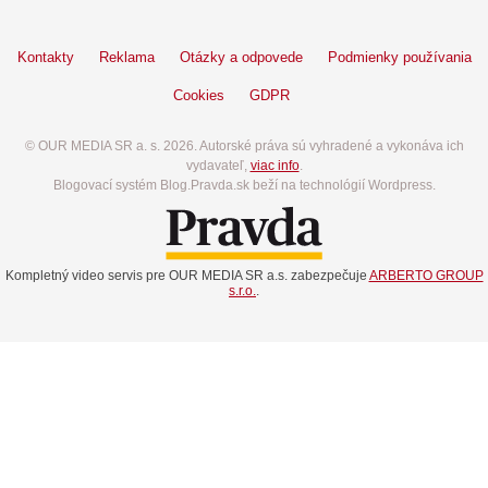
Kontakty
Reklama
Otázky a odpovede
Podmienky používania
Cookies
GDPR
© OUR MEDIA SR a. s. 2026. Autorské práva sú vyhradené a vykonáva ich
vydavateľ,
viac info
.
Blogovací systém Blog.Pravda.sk beží na technológií Wordpress.
Kompletný video servis pre OUR MEDIA SR a.s. zabezpečuje
ARBERTO GROUP
s.r.o.
.