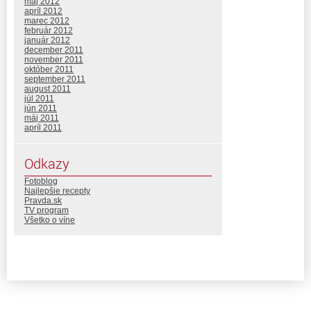
máj 2012
apríl 2012
marec 2012
február 2012
január 2012
december 2011
november 2011
október 2011
september 2011
august 2011
júl 2011
jún 2011
máj 2011
apríl 2011
Odkazy
Fotoblog
Najlepšie recepty
Pravda.sk
TV program
Všetko o víne