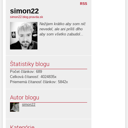
RSS
simon22
simon22.blog.pravda.sk
Nežijem krátko aby som nič
nevedel, ale ani príliš dlho
aby som všetko zabudol...
Štatistiky blogu
Počet článkov: 689
Celková čítanosť: 4024835x
Priemerná čítanosť článkov: 5842x
Autor blogu
simon22
Kategórie