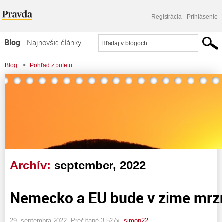
Registrácia
Prihlásenie
Blog
Najnovšie články
Najčítanejšie články
Blog
>
Pohľad z bufetu
Najkomentovanejšie články
Zoznam blogov
Komerčné blogy
Archív:
september, 2022
Nemecko a EU bude v zime mrz
29. septembra 2022, Prečítané 3 527x,
simon22