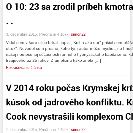
O 10: 23 sa zrodil príbeh kmotra
. .
3. decembra 2015, Prečítané 4 107x,
simon22
Videl som v šere ulice blikať nápis „ Kniha ako dar“ prišiel som bližš
otrok“. Nevedel som presne, koho tým autor môže myslieť, no hneď
našej neutešenej súčasnosti ranného hyenystického kapitalizmu, kde 
trvajúceho už 25 rokov. Z ampliónu tíško znela […]
Pokračovanie článku
V 2014 roku počas Krymskej krí
kúsok od jadrového konfliktu. K
Cook nevystrašili komplexom Ch
1. decembra 2015, Prečítané 7 489x,
simon22