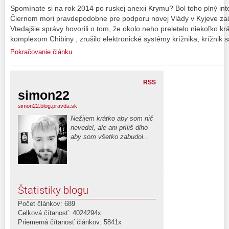
Spomínate si na rok 2014 po ruskej anexii Krymu? Bol toho plný inte
Čiernom mori pravdepodobne pre podporu novej Vlády v Kyjeve za
Vtedajšie správy hovorili o tom, že okolo neho preletelo niekoľko krá
komplexom Chibiny , zrušilo elektronické systémy krížnika, krížnik 
Pokračovanie článku
RSS
simon22
simon22.blog.pravda.sk
Nežijem krátko aby som nič
nevedel, ale ani príliš dlho
aby som všetko zabudol...
Štatistiky blogu
Počet článkov: 689
Celková čítanosť: 4024294x
Priemerná čítanosť článkov: 5841x