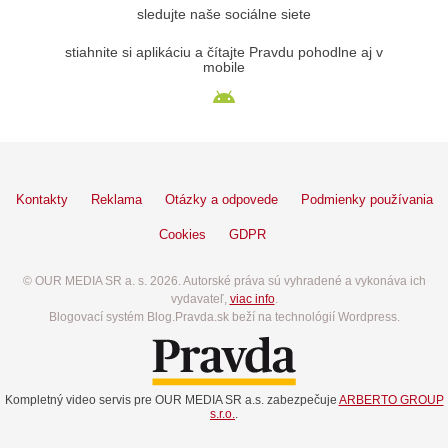
sledujte naše sociálne siete
stiahnite si aplikáciu a čítajte Pravdu pohodlne aj v
mobile
Kontakty
Reklama
Otázky a odpovede
Podmienky používania
Cookies
GDPR
© OUR MEDIA SR a. s. 2026. Autorské práva sú vyhradené a vykonáva ich
vydavateľ,
viac info
.
Blogovací systém Blog.Pravda.sk beží na technológií Wordpress.
Kompletný video servis pre OUR MEDIA SR a.s. zabezpečuje
ARBERTO GROUP
s.r.o.
.