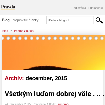
Registrácia
Prihlásenie
Blog
Najnovšie články
Najčítanejšie články
Blog
>
Pohľad z bufetu
Najkomentovanejšie články
Zoznam blogov
Komerčné blogy
Archív:
december, 2015
Všetkým ľuďom dobrej vôle . .. .
24. decembra 2015, Prečítané 4 061x,
simon22