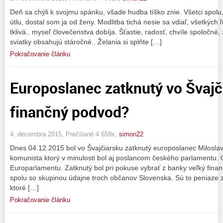
Deň sa chýli k svojmu spánku, všade hudba tíško znie. Všetci spolu
útlu, dostal som ja od ženy. Modlitba tichá nesie sa vdiaľ, všetkých
tklivá.. myseľ človečenstva dobíja. Šťastie, radosť, chvíle spoločné,
sviatky obsahujú stáročné.. Želania si splňte […]
Pokračovanie článku
Europoslanec zatknutý vo Švajči
finančný podvod?
4. decembra 2015, Prečítané 4 659x,
simon22
Dnes 04.12.2015 bol vo Švajčiarsku zatknutý europoslanec Milosla
komunista ktorý v minulosti bol aj poslancom českého parlamentu.
Europarlamentu. Zatknutý bol pri pokuse vybrať z banky veľký fina
spolu so skupinou údajne troch občanov Slovenska. Sú to peniaze 
ktoré […]
Pokračovanie článku