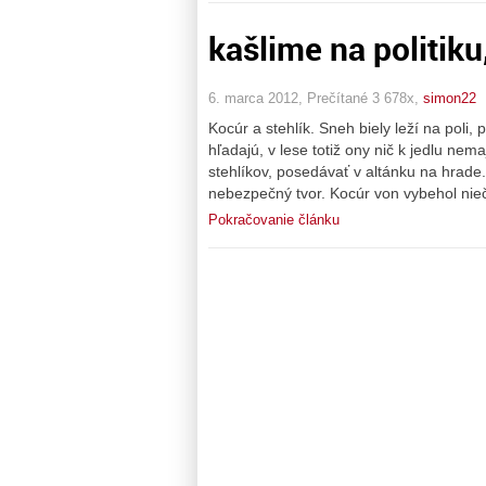
kašlime na politiku
6. marca 2012, Prečítané 3 678x,
simon22
Kocúr a stehlík. Sneh biely leží na poli,
hľadajú, v lese totiž ony nič k jedlu nema
stehlíkov, posedávať v altánku na hrade. 
nebezpečný tvor. Kocúr von vybehol nieč
Pokračovanie článku