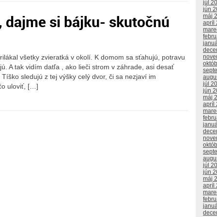
júl 2
jún 
, dajme si bájku- skutočnú
máj 
apríl
mare
febr
janu
dece
 prilákal všetky zvieratká v okolí. K domom sa sťahujú, potravu
nove
októ
jú. A tak vidím datľa , ako lieči strom v záhrade, asi desať
sept
Tíško sledujú z tej výšky celý dvor, či sa nezjaví im
augu
júl 2
o uloviť, […]
jún 
máj 
apríl
mare
febr
janu
dece
nove
októ
sept
augu
júl 2
jún 
máj 
apríl
mare
febr
janu
dece