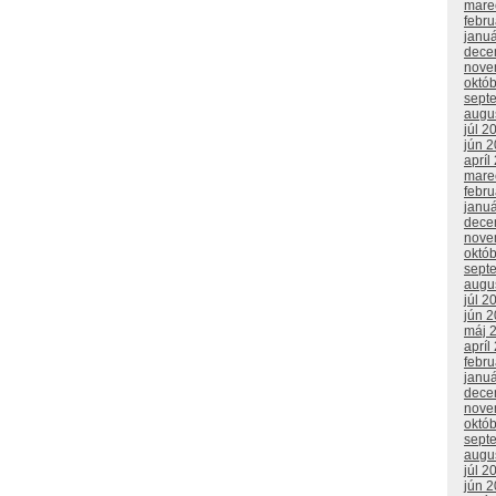
mare
febr
janu
dece
nove
októ
sept
augu
júl 2
jún 
apríl
mare
febr
janu
dece
nove
októ
sept
augu
júl 2
jún 
máj 
apríl
febr
janu
dece
nove
októ
sept
augu
júl 2
jún 