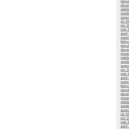
janu
dece
októ
sept
augu
júl 2
jún 
máj 
apríl
mare
febr
janu
dece
nove
októ
sept
augu
jún 
máj 
apríl
mare
febr
janu
dece
nove
októ
sept
augu
júl 2
jún 
máj 
apríl