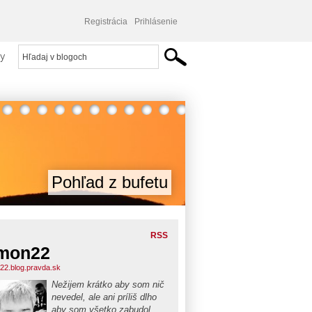
Registrácia
Prihlásenie
y
Pohľad z bufetu
RSS
mon22
22.blog.pravda.sk
Nežijem krátko aby som nič
nevedel, ale ani príliš dlho
aby som všetko zabudol...