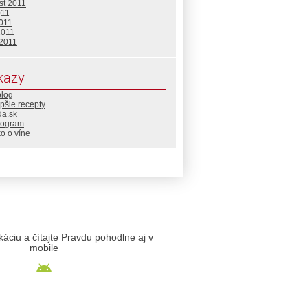
st 2011
011
2011
2011
 2011
kazy
blog
pšie recepty
da.sk
rogram
o o víne
likáciu a čítajte Pravdu pohodlne aj v
mobile