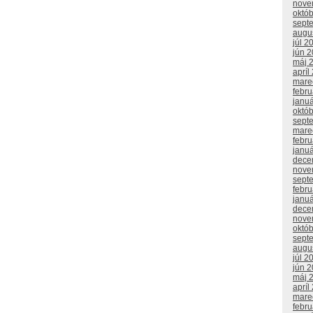
nove
októ
sept
augu
júl 2
jún 
máj 
apríl
mare
febr
janu
októ
sept
mare
febr
janu
dece
nove
sept
febr
janu
dece
nove
októ
sept
augu
júl 2
jún 
máj 
apríl
mare
febr