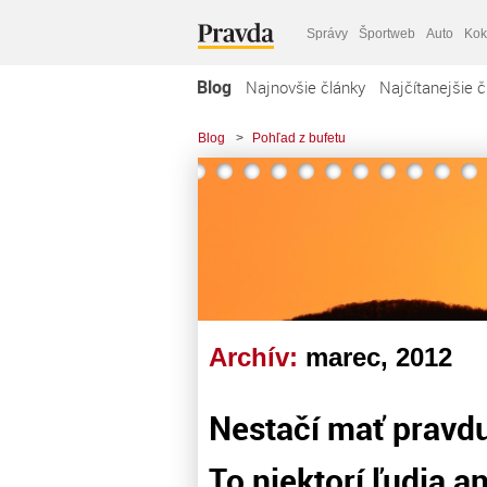
Správy
Športweb
Auto
Kok
Blog
Najnovšie články
Najčítanejšie č
Blog
>
Pohľad z bufetu
Archív:
marec, 2012
Nestačí mať pravdu,
To niektorí ľudia an