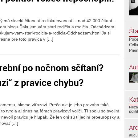
orý má skvelú čítanosť a diskutovanosť… nad 42 000 čítaní..
hom blogu Ďakujem vám starí rodičia a rodičia. Odchádzam.
Šta
akujem-vam-stari-rodicia-a-rodicia-Odchadzam.html Ja si
esne pre toto pravica v […]
Poče
Celk
Prie
rební po nočnom sčítaní?
Aut
uzi“ z pravice chybu?
Kat
lamentu, hlavne víťazovi. Prečo ale je jeho prevaha taká
Neza
to tvrdia aj dnes na fórach pravicoví voliči. Tí spolu so svojim
polit
evolí pravicu je hlupák. Že len oni sú tí jediní proeurópsky a
novať […]
Arc
augu