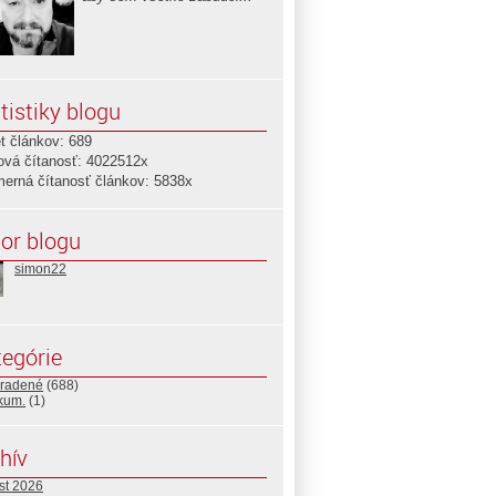
tistiky blogu
t článkov: 689
ová čítanosť: 4022512x
merná čítanosť článkov: 5838x
or blogu
simon22
egórie
radené
(688)
ikum.
(1)
hív
st 2026