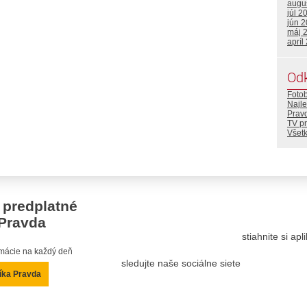
augu
júl 2
jún 
máj 
apríl
Od
Foto
Najle
Prav
TV p
Všetk
 predplatné
Pravda
stiahnite si ap
ormácie na každý deň
sledujte naše sociálne siete
íka Pravda