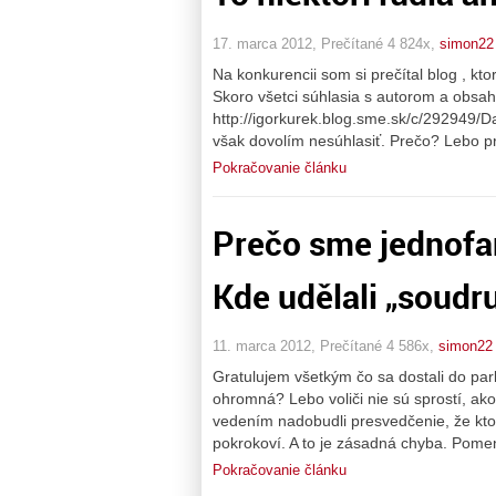
17. marca 2012, Prečítané 4 824x,
simon22
Na konkurencii som si prečítal blog , kt
Skoro všetci súhlasia s autorom a obsa
http://igorkurek.blog.sme.sk/c/292949/D
však dovolím nesúhlasiť. Prečo? Lebo pr
Pokračovanie článku
Prečo sme jednofa
Kde udělali „soudr
11. marca 2012, Prečítané 4 586x,
simon22
Gratulujem všetkým čo sa dostali do par
ohromná? Lebo voliči nie sú sprostí, ako 
vedením nadobudli presvedčenie, že kto n
pokrokoví. A to je zásadná chyba. Pome
Pokračovanie článku