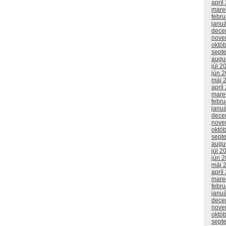
apríl
mare
febr
janu
dece
nove
októ
sept
augu
júl 2
jún 
máj 
apríl
mare
febr
janu
dece
nove
októ
sept
augu
júl 2
jún 
máj 
apríl
mare
febr
janu
dece
nove
októ
sept