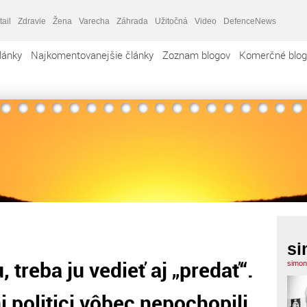
tail
Zdravie
Žena
Varecha
Záhrada
Užitočná
Video
DefenceNews
lánky
Najkomentovanejšie články
Zoznam blogov
Komerčné blog
si
 treba ju vedieť aj „predať“.
simon
i politici vôbec nepochopili.