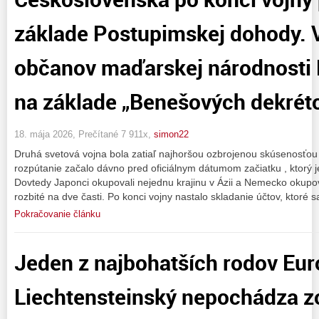
základe Postupimskej dohody. V
občanov maďarskej národnost
na základe „Benešových dekréto
18. mája 2026, Prečítané 7 911x,
simon22
Druhá svetová vojna bola zatiaľ najhoršou ozbrojenou skúsenosťou
rozpútanie začalo dávno pred oficiálnym dátumom začiatku , ktorý je
Dovtedy Japonci okupovali nejednu krajinu v Ázii a Nemecko okup
rozbité na dve časti. Po konci vojny nastalo skladanie účtov, ktoré 
Pokračovanie článku
Jeden z najbohatších rodov Eu
Liechtensteinský nepochádza zo