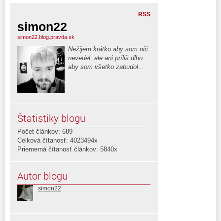
RSS
simon22
simon22.blog.pravda.sk
Nežijem krátko aby som nič
nevedel, ale ani príliš dlho
aby som všetko zabudol...
Štatistiky blogu
Počet článkov: 689
Celková čítanosť: 4023494x
Priemerná čítanosť článkov: 5840x
Autor blogu
simon22