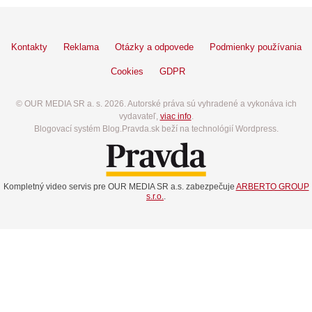
Kontakty
Reklama
Otázky a odpovede
Podmienky používania
Cookies
GDPR
© OUR MEDIA SR a. s. 2026. Autorské práva sú vyhradené a vykonáva ich
vydavateľ,
viac info
.
Blogovací systém Blog.Pravda.sk beží na technológií Wordpress.
Kompletný video servis pre OUR MEDIA SR a.s. zabezpečuje
ARBERTO GROUP
s.r.o.
.