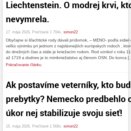
Liechtenstein. O modrej krvi, kt
nevymrela.
17. mája 2026, Prečítané 1 704x,
simon22
Obyčajne si šľachtické rody dávali prídomok, – MENO- podľa sídiel
veľkú výnimku pri jednom z najslávnejších európskych rodoch , ktoré
do dnešných čias a stále je kniežacím rodom. Rod vznikol v roku 1
až 1719 a dodnes je to minikniežatstvo aj členom OSN. Do konca [
Pokračovanie článku
Ak postavíme veterníky, kto bud
prebytky? Nemecko predbehlo c
úkor nej stabilizuje svoju sieť!
15. mája 2026, Prečítané 1 568x,
simon22