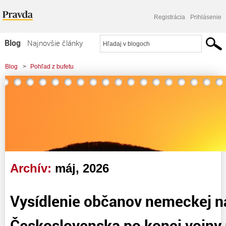
Registrácia
Prihlásenie
Blog
Najnovšie články
Najčítanejšie články
Blog
>
Pohľad z bufetu
Najkomentovanejšie články
Zoznam blogov
Komerčné blogy
Archív:
máj, 2026
Vysídlenie občanov nemeckej n
Československa po konci vojny