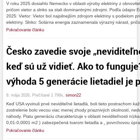
V roku 2025 dosiahlo Nemecko v oblasti výroby elektriny z obnovite
pričom vietor a slnko sa stali dominantnými zdrojmi. Podľa údajov
2025: Vietor: Vietor bol najsilnejším zdrojom elektriny s podielom p
elektriny. Slnko: Solárna energia zaznamenala výrazný nárast, prič
Pokračovanie článku
Česko zavedie svoje „neviditeľn
keď sú už vidieť. Ako to funguj
výhoda 5 generácie lietadiel je
8. mája 2026, Prečítané 1 799x,
simon22
Keď USA vyvinuli prvé neviditeľné lietadlá, boli tieto postrachom kaž
zostrelenie bolo vecou viac menej zhody priaznivých okolností, ne
náhody. Piatu generáciu charakterizuje v oblasti neviditeľnosti nízk
0,01-0,0001 m2 ) zabezpečená tvarom lietadla a „ povrchovou úpr
Pokračovanie článku