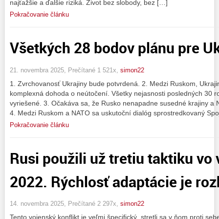
najťažšie a ďalšie riziká. Život bez slobody, bez […]
Pokračovanie článku
Všetkých 28 bodov plánu pre Uk
21. novembra 2025, Prečítané 1 521x,
simon22
1. Zvrchovanosť Ukrajiny bude potvrdená. 2. Medzi Ruskom, Ukraj
komplexná dohoda o neútočení. Všetky nejasnosti posledných 30 
vyriešené. 3. Očakáva sa, že Rusko nenapadne susedné krajiny a 
4. Medzi Ruskom a NATO sa uskutoční dialóg sprostredkovaný Spoj
Pokračovanie článku
Rusi použili už tretiu taktiku vo
2022. Rýchlosť adaptácie je ro
14. novembra 2025, Prečítané 2 297x,
simon22
Tento vojenský konflikt je veľmi špecifický, stretli sa v ňom proti s