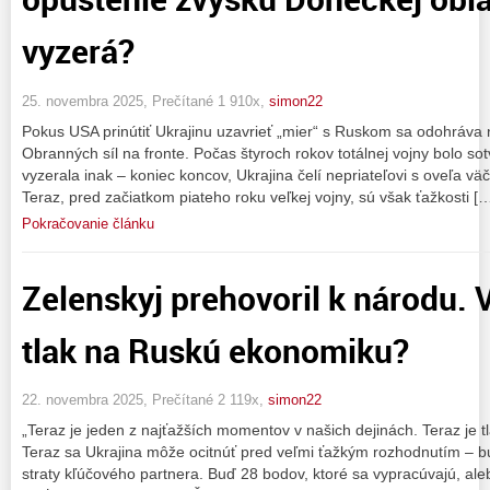
vyzerá?
25. novembra 2025, Prečítané 1 910x,
simon22
Pokus USA prinútiť Ukrajinu uzavrieť „mier“ s Ruskom sa odohráva na
Obranných síl na fronte. Počas štyroch rokov totálnej vojny bolo sot
vyzerala inak – koniec koncov, Ukrajina čelí nepriateľovi s oveľa 
Teraz, pred začiatkom piateho roku veľkej vojny, sú však ťažkosti [
Pokračovanie článku
Zelenskyj prehovoril k národu.
tlak na Ruskú ekonomiku?
22. novembra 2025, Prečítané 2 119x,
simon22
„Teraz je jeden z najťažších momentov v našich dejinách. Teraz je tl
Teraz sa Ukrajina môže ocitnúť pred veľmi ťažkým rozhodnutím – buď
straty kľúčového partnera. Buď 28 bodov, ktoré sa vypracúvajú, al