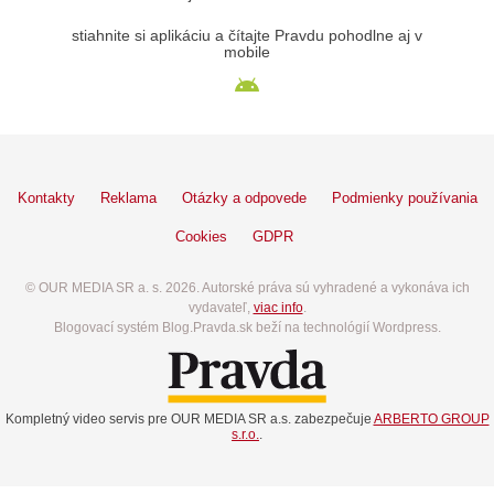
stiahnite si aplikáciu a čítajte Pravdu pohodlne aj v
mobile
Kontakty
Reklama
Otázky a odpovede
Podmienky používania
Cookies
GDPR
© OUR MEDIA SR a. s. 2026. Autorské práva sú vyhradené a vykonáva ich
vydavateľ,
viac info
.
Blogovací systém Blog.Pravda.sk beží na technológií Wordpress.
Kompletný video servis pre OUR MEDIA SR a.s. zabezpečuje
ARBERTO GROUP
s.r.o.
.