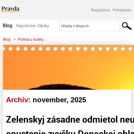
Registrácia
Prihlásenie
Blog
Najnovšie články
Najčítanejšie články
Blog
>
Pohľad z bufetu
Najkomentovanejšie články
Zoznam blogov
Komerčné blogy
Archív:
november, 2025
Zelenskyj zásadne odmietol neut
opustenie zvyšku Doneckej oblas