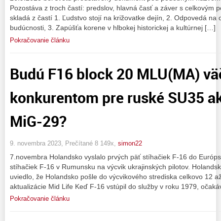
Pozostáva z troch častí: predslov, hlavná časť a záver s celkovým p
skladá z častí 1. Ľudstvo stojí na križovatke dejín, 2. Odpovedá na 
budúcnosti, 3. Zapúšťa korene v hlbokej historickej a kultúrnej […]
Pokračovanie článku
Budú F16 block 20 MLU(MA) vä
konkurentom pre ruské SU35 ak
MiG-29?
9. novembra 2023, Prečítané 8 149x,
simon22
7.novembra Holandsko vyslalo prvých päť stíhačiek F-16 do Európs
stíhačiek F-16 v Rumunsku na výcvik ukrajinských pilotov. Holandsk
uviedlo, že Holandsko pošle do výcvikového strediska celkovo 12 
aktualizácie Mid Life Keď F-16 vstúpil do služby v roku 1979, očaká
Pokračovanie článku