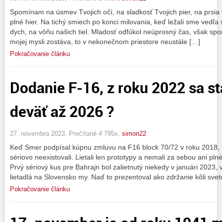
Spomínam na úsmev Tvojich očí, na sladkosť Tvojich pier, na prsia v
plné hier. Na tichý smiech po konci milovania, keď ležali sme vedľa 
dych, na vôňu našich tiel. Mladosť odfúkol neúprosný čas, však sp
mojej mysli zostáva, to v nekonečnom priestore neustále […]
Pokračovanie článku
Dodanie F-16, z roku 2022 sa st
deväť až 2026 ?
27. novembra 2023, Prečítané 4 795x,
simon22
Keď Smer podpísal kúpnu zmluvu na F16 block 70/72 v roku 2018, tak
sériovo neexistovali. Lietali len prototypy a nemali za sebou ani pln
Prvý sériový kus pre Bahrajn bol zalietnutý niekedy v januári 2023,
lietadlá na Slovensko my. Naď to prezentoval ako zdržanie kôli svet
Pokračovanie článku