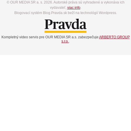
© OUR MEDIA SR a. s. 2026. Autorské práva sú vyhradené a vykonáva ich
vydavateľ,
viac info
.
Blogovací systém Blog.Pravda.sk beží na technológií Wordpress.
Kompletný video servis pre OUR MEDIA SR a.s. zabezpečuje
ARBERTO GROUP
s.r.o.
.