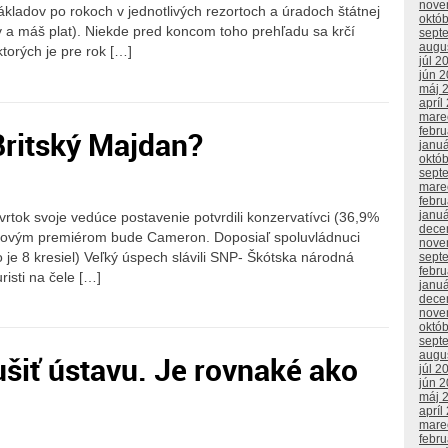
nove
ladov po rokoch v jednotlivých rezortoch a úradoch štátnej
októ
 a máš plat). Niekde pred koncom toho prehľadu sa krčí
sept
augu
torých je pre rok […]
júl 2
jún 
máj 
apríl
mare
Britský Majdan?
febr
janu
októ
sept
mare
febr
janu
vrtok svoje vedúce postavenie potvrdili konzervatívci (36,9%
dece
aronovým premiérom bude Cameron. Doposiaľ spoluvládnuci
nove
o je 8 kresiel) Veľký úspech slávili SNP- Škótska národná
sept
febr
risti na čele […]
janu
dece
nove
októ
sept
augu
šiť ústavu. Je rovnaké ako
júl 2
jún 
máj 
apríl
mare
febr