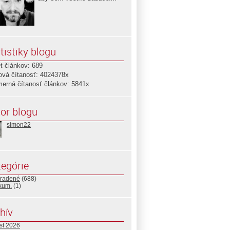
tistiky blogu
t článkov: 689
ová čítanosť: 4024378x
merná čítanosť článkov: 5841x
or blogu
simon22
egórie
radené
(688)
ikum.
(1)
hív
st 2026