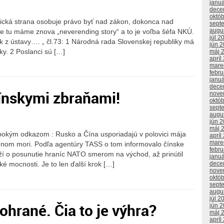
janu
dece
októ
itická strana osobuje právo byť nad zákon, dokonca nad
sept
augu
be tu máme znova „neverending story“ a to je voľba šéfa NKÚ.
júl 2
ok z ústavy…. „ čl.73: 1 Národná rada Slovenskej republiky má
jún 
oky. 2 Poslanci sú […]
máj 
apríl
mare
febr
janu
dece
čínskymi zbraňami!
nove
októ
sept
augu
jún 
máj 
lbokým odkazom : Rusko a Čína usporiadajú v polovici mája
apríl
mare
nom mori. Podľa agentúry TASS o tom informovalo čínske
febr
aží o posunutie hraníc NATO smerom na východ, až prinútil
janu
dece
é mocnosti. Je to len ďalší krok […]
nove
októ
sept
augu
júl 2
ohrané. Čia to je výhra?
jún 
máj 
apríl