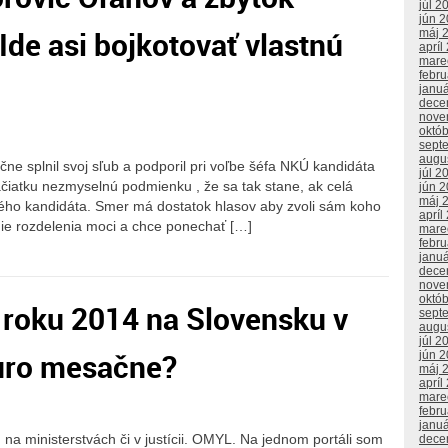
júl 2
jún 
 Ide asi bojkotovať vlastnú
máj 
apríl
mare
febr
janu
dece
nove
októ
sept
augu
ečne splnil svoj sľub a podporil pri voľbe šéfa NKÚ kandidáta
júl 2
čiatku nezmyselnú podmienku , že sa tak stane, ak celá
jún 
máj 
iného kandidáta. Smer má dostatok hlasov aby zvoli sám koho
apríl
ie rozdelenia moci a chce ponechať […]
mare
febr
janu
dece
nove
októ
v roku 2014 na Slovensku v
sept
augu
júl 2
uro mesačne?
jún 
máj 
apríl
mare
febr
janu
sú na ministerstvách či v justícii. OMYL. Na jednom portáli som
dece