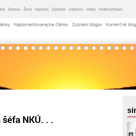
tail
Zdravie
Žena
Varecha
Záhrada
Užitočná
Video
DefenceNews
lánky
Najkomentovanejšie články
Zoznam blogov
Komerčné blog
si
 šéfa NKÚ. . .
simon