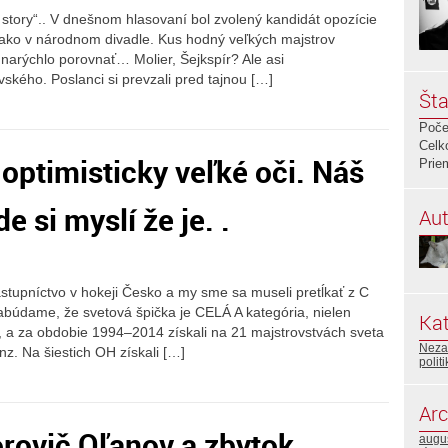
story“.. V dnešnom hlasovaní bol zvolený kandidát opozície
 ako v národnom divadle. Kus hodný veľkých majstrov
 narýchlo porovnať… Molier, Šejkspír? Ale asi
kého. Poslanci si prevzali pred tajnou […]
Šta
Poče
Celk
optimisticky veľké oči. Náš
Prie
e si myslí že je. .
Aut
stupníctvo v hokeji Česko a my sme sa museli pretĺkať z C
zabúdame, že svetová špička je CELÁ A kategória, nielen
Kat
ili, a za obdobie 1994–2014 získali na 21 majstrovstvách sveta
Neza
onz. Na šiestich OH získali […]
polit
Arc
rovič Oľanov a zbytok
augu