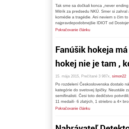
Tak sme sa dočkali konca „never ending 
Mitrík za predsedu NKÚ. Smer si zahral
komédie a tragédie. Ani neviem s čím to
najpravdepodobnejšie IDIOT od Dostojevs
Pokračovanie článku
Fanúšik hokeja má 
hokej nie je tam , kd
15. mája 2015, Prečítané 3 987x,
simon22
Po rozdelení Československa dostalo ná
kategórie do svetovej špičky. Neustále 
semifinalisti. Česi toto dedičstvo potvrd
11 medailí- 6 zlatých, 1 striebro a 4× br
Pokračovanie článku
Nahrávateľ Detekto