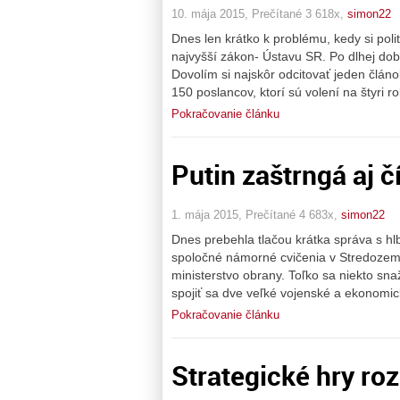
10. mája 2015, Prečítané 3 618x,
simon22
Dnes len krátko k problému, kedy si pol
najvyšší zákon- Ústavu SR. Po dlhej do
Dovolím si najskôr odcitovať jeden člán
150 poslancov, ktorí sú volení na štyri r
Pokračovanie článku
Putin zaštrngá aj 
1. mája 2015, Prečítané 4 683x,
simon22
Dnes prebehla tlačou krátka správa s h
spoločné námorné cvičenia v Stredozem
ministerstvo obrany. Toľko sa niekto sn
spojiť sa dve veľké vojenské a ekonomick
Pokračovanie článku
Strategické hry roz