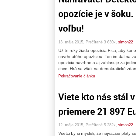
opozície je v šoku.
voľbu!
13. mája 2015, Prečítané 3 630x,
simon22
Už tri roky žiada opozícia Fica, aby kon
navrhnutého opozíciou. Ten im dal na za
opozícia navrhne a aj zahlasuje za jed
chce. Hrá sa však na demokratické zdan
Pokračovanie článku
Viete kto nás stál 
priemere 21 897 E
12. mája 2015, Prečítané 5 282x,
simon22
Všetci by si mysleli, že najväčšie platy 