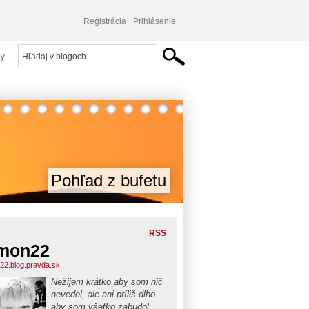
Registrácia
Prihlásenie
y
Pohľad z bufetu
RSS
mon22
22.blog.pravda.sk
Nežijem krátko aby som nič
nevedel, ale ani príliš dlho
aby som všetko zabudol...