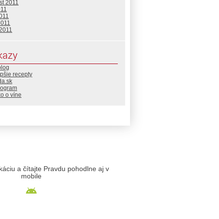
st 2011
011
2011
2011
 2011
kazy
blog
pšie recepty
da.sk
rogram
o o víne
likáciu a čítajte Pravdu pohodlne aj v
mobile