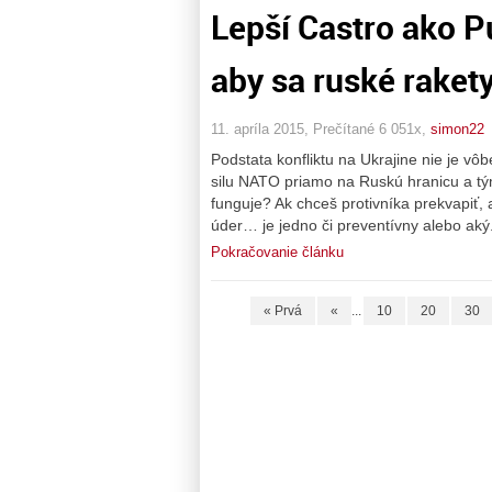
Lepší Castro ako 
aby sa ruské raket
11. apríla 2015, Prečítané 6 051x,
simon22
Podstata konfliktu na Ukrajine nie je vô
silu NATO priamo na Ruskú hranicu a tý
funguje? Ak chceš protivníka prekvapiť, 
úder… je jedno či preventívny alebo aký..
Pokračovanie článku
« Prvá
«
...
10
20
30