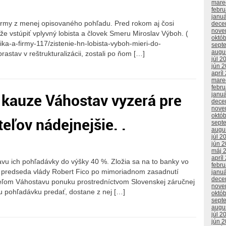
mare
febr
janu
irmy z menej opisovaného pohľadu. Pred rokom aj čosi
dece
nove
že vstúpiť vplyvný lobista a človek Smeru Miroslav Výboh. (
októ
ka-a-firmy-117/zistenie-hn-lobista-vyboh-mieri-do-
sept
augu
stav v reštrukturalizácii, zostali po ňom […]
júl 2
jún 
apríl
mare
febr
 kauze Váhostav vyzerá pre
janu
dece
nove
októ
ľov nádejnejšie. .
sept
augu
júl 2
jún 
máj 
apríl
avu ich pohľadávky do výšky 40 %. Zložia sa na to banky vo
febr
 predseda vlády Robert Fico po mimoriadnom zasadnutí
janu
dece
eľom Váhostavu ponuku prostredníctvom Slovenskej záručnej
nove
ju pohľadávku predať, dostane z nej […]
októ
sept
augu
júl 2
jún 