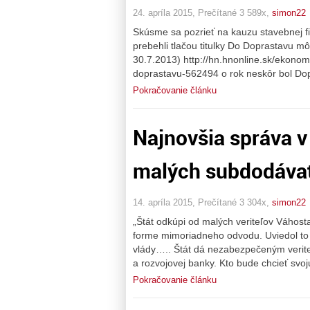
24. apríla 2015, Prečítané 3 589x,
simon22
Skúsme sa pozrieť na kauzu stavebnej f
prebehli tlačou titulky Do Doprastavu mô
30.7.2013) http://hn.hnonline.sk/ekonomi
doprastavu-562494 o rok neskôr bol Dopra
Pokračovanie článku
Najnovšia správa v
malých subdodávate
14. apríla 2015, Prečítané 3 304x,
simon22
„Štát odkúpi od malých veriteľov Váhost
forme mimoriadneho odvodu. Uviedol to
vlády….. Štát dá nezabezpečeným verit
a rozvojovej banky. Kto bude chcieť svo
Pokračovanie článku