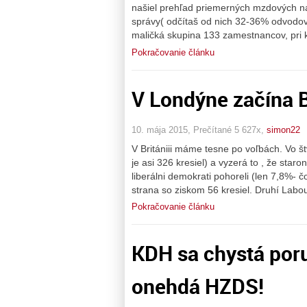
našiel prehľad priemerných mzdových nák
správy( odčítaš od nich 32-36% odvodov
maličká skupina 133 zamestnancov, pri k
Pokračovanie článku
V Londýne začína 
10. mája 2015, Prečítané 5 627x,
simon22
V Britániii máme tesne po voľbách. Vo št
je asi 326 kresiel) a vyzerá to , že st
liberálni demokrati pohoreli (len 7,8%- č
strana so ziskom 56 kresiel. Druhí Labou
Pokračovanie článku
KDH sa chystá poru
onehdá HZDS!