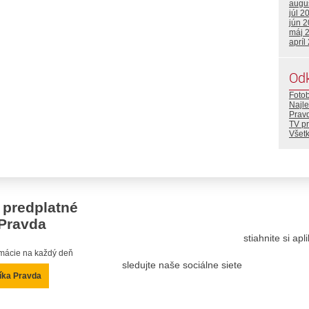
augu
júl 2
jún 
máj 
apríl
Od
Foto
Najle
Prav
TV p
Všetk
 predplatné
Pravda
stiahnite si ap
ormácie na každý deň
sledujte naše sociálne siete
íka Pravda