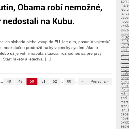
apríl
Putin, Obama robí nemožné,
mare
febr
janu
y nedostali na Kubu.
dece
nove
októ
sept
augu
júl 2
bec ich sloboda alebo vstup do EU. Ide o to, posunúť vojenskú
jún 
máj 
m neskutočne predražiť ruský vojenský systém. Ako to
apríl
alebo už je veľmi napätá situácia, rozhodneš sa pre prvý
mare
febr
 Štart rakety a letectva. […]
janu
dece
nove
októ
sept
...
48
49
50
51
52
...
60
...
»
Posledná »
augu
júl 2
jún 
máj 
apríl
mare
febr
janu
dece
nove
októ
sept