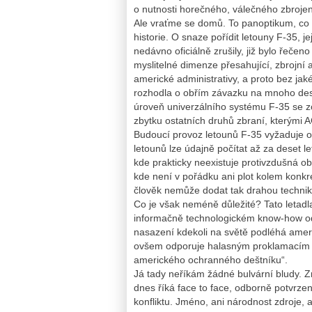
o nutnosti horečného, válečného zbrojen
Ale vraťme se domů. To panoptikum, co 
historie. O snaze pořídit letouny F-35, j
nedávno oficiálně zrušily, již bylo řeče
myslitelné dimenze přesahující, zbrojní 
americké administrativy, a proto bez jak
rozhodla o obřím závazku na mnoho dese
úroveň univerzálního systému F-35 se z
zbytku ostatních druhů zbraní, kterými 
Budoucí provoz letounů F-35 vyžaduje o
letounů lze údajně počítat až za deset le
kde prakticky neexistuje protivzdušná ob
kde není v pořádku ani plot kolem konkr
člověk nemůže dodat tak drahou techni
Co je však neméně důležité? Tato letadl
informačně technologickém know-how od 
nasazení kdekoli na světě podléhá ameri
ovšem odporuje halasným proklamacím t
amerického ochranného deštníku“.
Já tady neříkám žádné bulvární bludy. 
dnes říká face to face, odborně potvrz
konfliktu. Jméno, ani národnost zdroje, 