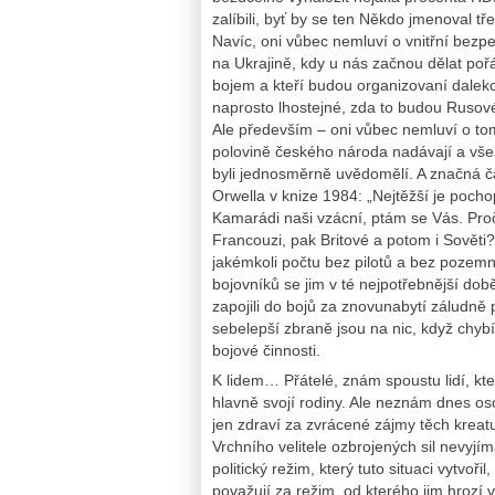
zalíbili, byť by se ten Někdo jmenoval tř
Navíc, oni vůbec nemluví o vnitřní bezpe
na Ukrajině, kdy u nás začnou dělat pořád
bojem a kteří budou organizovaní daleko
naprosto lhostejné, zda to budou Rusové
Ale především – oni vůbec nemluví o tom
polovině českého národa nadávají a všes
byli jednosměrně uvědomělí. A značná čá
Orwella v knize 1984: „Nejtěžší je poch
Kamarádi naši vzácní, ptám se Vás. Proč
Francouzi, pak Britové a potom i Sověti?
jakémkoli počtu bez pilotů a bez pozemn
bojovníků se jim v té nejpotřebnější době
zapojili do bojů za znovunabytí záludn
sebelepší zbraně jsou na nic, když chybí 
bojové činnosti.
K lidem… Přátelé, znám spoustu lidí, kteř
hlavně svojí rodiny. Ale neznám dnes os
jen zdraví za zvrácené zájmy těch kreatu
Vrchního velitele ozbrojených sil nevyjím
politický režim, který tuto situaci vytvoři
považují za režim, od kterého jim hrozí 