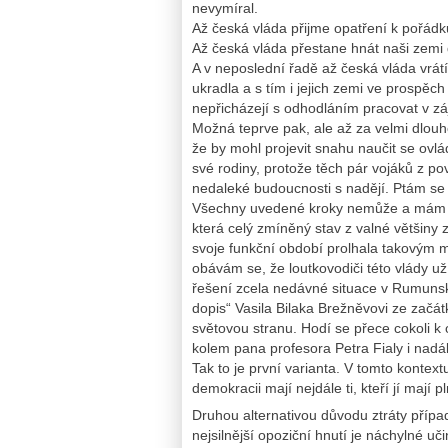
nevymíral.
Až česká vláda přijme opatření k pořádku
Až česká vláda přestane hnát naši zemi
A v neposlední řadě až česká vláda vrát
ukradla a s tím i jejich zemi ve prospěc
nepřicházejí s odhodláním pracovat v z
Možná teprve pak, ale až za velmi dlou
že by mohl projevit snahu naučit se ovl
své rodiny, protože těch pár vojáků z po
nedaleké budoucnosti s nadějí. Ptám se 
Všechny uvedené kroky nemůže a mám za 
která celý zmíněný stav z valné většiny 
svoje funkční období prolhala takovým m
obávám se, že loutkovodiči této vlády už
řešení zcela nedávné situace v Rumuns
dopis“ Vasila Bilaka Brežněvovi ze zač
světovou stranu. Hodí se přece cokoli k
kolem pana profesora Petra Fialy i nadál
Tak to je první varianta. V tomto kontex
demokracii mají nejdále ti, kteří jí mají 
Druhou alternativou důvodu ztráty přípa
nejsilnější opoziční hnutí je náchylné uč