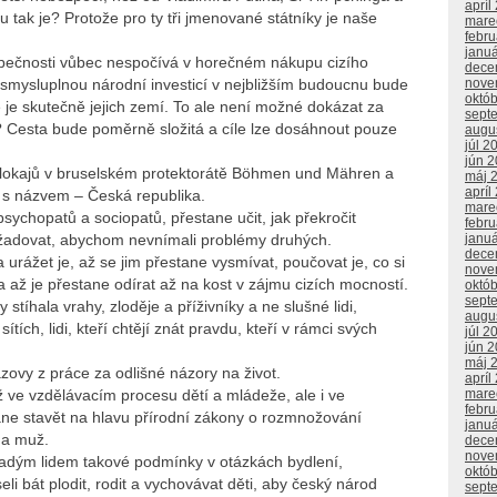
apríl
ak je? Protože pro ty tři jmenované státníky je naše
mare
febr
janu
ezpečnosti vůbec nespočívá v horečném nákupu cizího
dece
smysluplnou národní investicí v nejbližším budoucnu bude
nove
októ
mě je skutečně jejich zemí. To ale není možné dokázat za
sept
at? Cesta bude poměrně složitá a cíle lze dosáhnout pouze
augu
júl 2
jún 
 lokajů v bruselském protektorátě Böhmen und Mähren a
máj 
apríl
 s názvem – Česká republika.
mare
sychopatů a sociopatů, přestane učit, jak překročit
febr
ožadovat, abychom nevnímali problémy druhých.
janu
dece
urážet je, až se jim přestane vysmívat, poučovat je, co si
nove
a až je přestane odírat až na kost v zájmu cizích mocností.
októ
sept
stíhala vrahy, zloděje a příživníky a ne slušné lidi,
augu
ítích, lidi, kteří chtějí znát pravdu, kteří v rámci svých
júl 2
jún 
máj 
ovy z práce za odlišné názory na život.
apríl
 ve vzdělávacím procesu dětí a mládeže, ale i ve
mare
febr
ne stavět na hlavu přírodní zákony o rozmnožování
janu
 a muž.
dece
nove
ladým lidem takové podmínky v otázkách bydlení,
októ
i bát plodit, rodit a vychovávat děti, aby český národ
sept