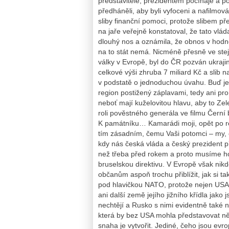
představitelé, prezidentem počínaje a p
předháněli, aby byli vyfoceni a nafilmováni
sliby finanční pomoci, protože slibem 
na jaře veřejně konstatoval, že tato vlá
dlouhý nos a oznámila, že obnos v hodno
na to stát nemá. Nicméně přesně ve stej
války v Evropě, byl do ČR pozván ukrajin
celkové výši zhruba 7 miliard Kč a slib 
v podstatě o jednoduchou úvahu. Buď je 
region postižený záplavami, tedy ani pro
neboť mají kuželovitou hlavu, aby to Z
roli pověstného generála ve filmu Černí b
K památníku… Kamarádi moji, opět po ro
tím zásadním, čemu Vaši potomci – my, 
kdy nás česká vláda a český prezident 
než třeba před rokem a proto musíme hor
bruselskou direktivu. V Evropě však nikd
občanům aspoň trochu přiblížit, jak si t
pod hlavičkou NATO, protože nejen USA, 
ani další země jejího jižního křídla jako
nechtějí a Rusko s nimi evidentně také 
která by bez USA mohla představovat něj
snaha je vytvořit. Jediné, čeho jsou evro