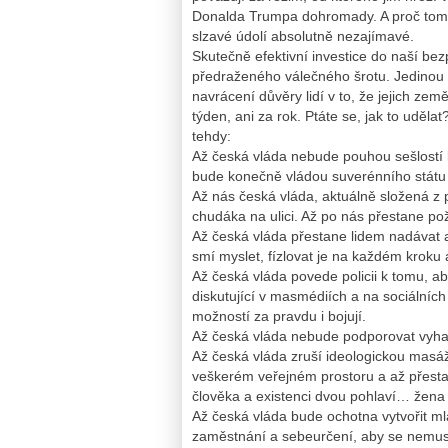
Donalda Trumpa dohromady. A proč tomu t
slzavé údolí absolutně nezajímavé.
Skutečně efektivní investice do naší b
předraženého válečného šrotu. Jedinou 
navrácení důvěry lidí v to, že jejich ze
týden, ani za rok. Ptáte se, jak to uděl
tehdy:
Až česká vláda nebude pouhou sešlostí
bude konečně vládou suverénního státu
Až nás česká vláda, aktuálně složená z p
chudáka na ulici. Až po nás přestane p
Až česká vláda přestane lidem nadávat a 
smí myslet, fízlovat je na každém kroku 
Až česká vláda povede policii k tomu, aby 
diskutující v masmédiích a na sociálních s
možností za pravdu i bojují.
Až česká vláda nebude podporovat vyhaz
Až česká vláda zruší ideologickou masáž
veškerém veřejném prostoru a až přesta
člověka a existenci dvou pohlaví… žena
Až česká vláda bude ochotna vytvořit m
zaměstnání a sebeurčení, aby se nemusel