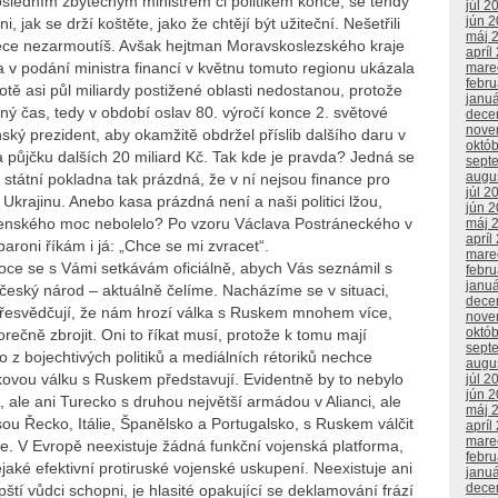
osledním zbytečným ministrem či politikem konče, se tehdy
júl 2
jún 
, jak se drží koštěte, jako že chtějí být užiteční. Nešetřili
máj 
přece nezarmoutíš. Avšak hejtman Moravskoslezského kraje
apríl
da v podání ministra financí v květnu tomuto regionu ukázala
mare
febr
tě asi půl miliardy postižené oblasti nedostanou, protože
janu
ný čas, tedy v období oslav 80. výročí konce 2. světové
dece
nove
ský prezident, aby okamžitě obdržel příslib dalšího daru v
októ
na půjčku dalších 20 miliard Kč. Tak kde je pravda? Jedná se
sept
augu
státní pokladna tak prázdná, že v ní nejsou finance pro
júl 2
 Ukrajinu. Anebo kasa prázdná není a naši politici lžou,
jún 
elenského moc nebolelo? Po vzoru Václava Postráneckého v
máj 
apríl
aroni říkám i já: „Chce se mi zvracet“.
mare
ce se s Vámi setkávám oficiálně, abych Vás seznámil s
febr
janu
český národ – aktuálně čelíme. Nacházíme se v situaci,
dece
přesvědčují, že nám hrozí válka s Ruskem mnohem více,
nove
októ
ečně zbrojit. Oni to říkat musí, protože k tomu mají
sept
o z bojechtivých politiků a mediálních rétoriků nechce
augu
akovou válku s Ruskem představují. Evidentně by to nebylo
júl 2
jún 
ale ani Turecko s druhou největší armádou v Alianci, ale
máj 
 jsou Řecko, Itálie, Španělsko a Portugalsko, s Ruskem válčit
apríl
mare
ne. V Evropě neexistuje žádná funkční vojenská platforma,
febr
aké efektivní protiruské vojenské uskupení. Neexistuje ani
janu
dece
pští vůdci schopni, je hlasité opakující se deklamování frází