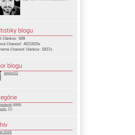
tistiky blogu
t článkov: 689
ová čítanosť: 4021820x
merná čítanosť článkov: 5837x
or blogu
simon22
egórie
radené
(688)
ikum.
(1)
hív
st 2026