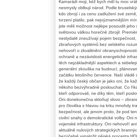
Kamarádi moji, kéž bych měl tu moc vrátit
nesmysly oblbují národ. Podle bruselskýc
kdo zbrojí i za cenu zadlužení své země,
tvrzení platilo, pak nejvýznamnějším mír
jste měli možnost nejlépe posoudit jeho 
světovou válkou horečně zbrojil. Premiér
nestydatě zneužívají pojem bezpečnost,
zbraňových systémů bez selského rozumu
nehovoří o zkvalitnění obranyschopnost
ochraně a nezávislosti energetické infras
těch nejzákladnější aspektech a sebele
generální zkouška na budoucí, plánovaný
začátku letošního července. Naší vládě 
že každý český občan je jako oni, že ka
někoho bezvýhradně poslouchat. Co říká 
kteří odporovali, ne díky těm, kteří poslo
Oni donekonečna skloňují slovo – zbraně
pro člověka s hlavou na krku mnohdy tra
bezpečnost, ale jenom proto, že pod ten
civilní snahy o demokratické volby. Oni
vojenské infrastruktury. Oni nehovoří an
aktuálně nulových strategických branný
bezúčelně vynaložit nějaká procenta H