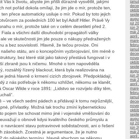
 Vás k životu, abyste jim přišli důrazně vysvětlit, jakými
janu
dece
h not pořád dokola omílají, že jim jde o mír, protože ten,
októ
 ten přece automaticky usiluje o mír. Pokud by toto jejich
sept
augu
otvůrcem za posledních 100 let byl Adolf Hitler. Právě Vy
júl 2
snahu o mír, protože také on v celém desetiletí před 2.
jún 
máj 
 Fiala a všichni další dlouhodobí propagátoři války
apríl
 ale ve skutečnosti jim jde pouze o nákupy předražených
mare
 a bez souvislostí. Hlavně, že tečou provize. Oni
febr
janu
i našeho státu, ani o koncepčním vyzbrojování, tím méně o
dece
truktury, bez které stát jako takový přestává fungovat i v
nove
októ
pší zbraně jsou k ničemu. Mnohé o tom napověděla
sept
, rozsáhlý řízený blackout, která byla realizována na
augu
jún 
se jedná hlavně o krmení cizích zbrojovek. Předpokládají,
máj 
ždý z nás potřebuje k někomu vzhlížet, někomu se klanět,
apríl
Oscar Wilde v roce 1891: „Lidstvo se rozvíjelo díky těm,
mare
febr
uchali“.
janu
 – ve všech sedmi pádech a přidávají k tomu nejrůznější,
dece
nove
pné, přívlastky. Možná tak trochu zmíní kybernetickou
októ
to pojem lze schovat mimo jiné i vojenské vměšování do
sept
augu
 neuvažují o obnově kdysi kvalitního českého průmyslu a
júl 2
i o navrácení stavu potravinové soběstačnosti, ani o řešení
jún 
ch zásobách. Zcestná je argumentace, že je nutno
máj 
apríl
DP do nějakého termínu, hlavně abychom se někomu