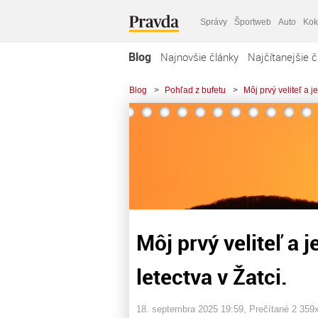
Správy
Športweb
Auto
Kok
Blog
Najnovšie články
Najčítanejšie č
Blog
>
Pohľad z bufetu
>
Môj prvý veliteľ a j
Môj prvý veliteľ a 
letectva v Žatci.
18. septembra 2025 19:59
, Prečítané 2 359