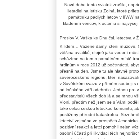
Nová doba tento sviatok zrušila, napr
lietadiel na letisku Zolná, ktoré pri
pamätníku padlých letcov v IIWW na
kladením vencov, k ucteniu si najvyšej 
Proslov V. Vaška ke Dnu čsl. letectva v Ž
K lidem… Vážené dámy, ctění mužové, Čes
většina aviatiků, stejně jako vedení měs
scházíme na tomto památném místě trad
hrdinům v roce 2012 už počtrnácté, aby
přesně na den. Jsme tu ale hlavně pro
severočeského regionu, kteří nasazovali a
v Sovětském svazu v přímém souboji s n
od loňského září odehrálo. Jednou pro vžd
představitelů všech dob já a se mnou vši
Vloni, předtím než jsem se s Vámi poděl
také celou českou leteckou komunitu, ab
postiženy přírodní katastrofou. Seznámi
letectví zejména ve prospěch Jesenicka.
pozitivní reakcí a letci pomohli nejen 
osobní účastí při likvidaci těch nejhorš