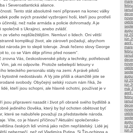
mare
eba i Severoatlantická aliance.
febr
janu
čnosti. Tento stát absolutně není připraven na konec války
dece
ek podle svých pravidel vyzbrojení hoši, kteří jsou protřelí
nove
októ
 účinněji, než naše armáda a policie dohromady. A je
sept
 společně s Ukrajinci, anebo zvlášť.
augu
 ze všeho nejdůležitějším. Nemluví o lidech. Oni větší
júl 2
jún 
tranně komplikují život, ale zároveň požadují, abychom
apríl
st národa jim to slepě toleruje. Jinak řečeno slovy George
mare
febr
opit to, co se Vám děje přímo před nosem“.
janu
 zrovna Vás, československé piloty a techniky, potřebovali
dece
nove
 Vím, jak mi odpovíte. Protože sebelepší letouny v
októ
ího leteckého personálu stály na zemi. A právě pilotů
sept
 bytostně nedostávalo. A Vy jste přišli a okamžitě jste se
augu
júl 2
ě prodané svobody. Obyčejný selský rozum nám říká, že
jún 
lidé, kteří jsou schopni, ale hlavně ochotni, používat je v
máj 
apríl
febr
janu
í jsou připraveni nasadit i život při obraně svého bydliště a
dece
obně jediného člověka, který by byl ochoten obětovat byť
nove
r, které se nabubřele považují za představitele národa.
októ
sept
aje. Víte, co je hlavní příčinou? Aktuální společensko-
augu
l, většina českých lidí vnímá jako režim nepřátelský. Lidé jej
júl 2
jún 
větší nebezpečí, než od Vladimíra Putina, Si Ťin-pchinga a