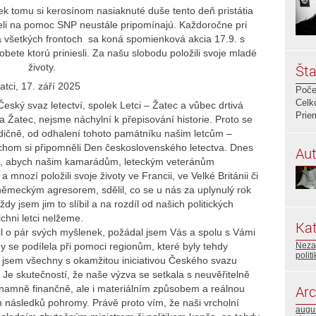
iek tomu si kerosínom nasiaknuté duše tento deň pristátia
leteli na pomoc SNP neustále pripomínajú. Každoročne pri
 všetkých frontoch sa koná spomienková akcia 17.9. s
obete ktorú priniesli. Za našu slobodu položili svoje mladé
životy.
Šta
atci, 17. září 2025
Poče
Celk
ký svaz letectví, spolek Letci – Žatec a vůbec drtivá
Prie
ta Žatec, nejsme náchylní k přepisování historie. Proto se
ičně, od odhalení tohoto památníku našim letcům –
chom si připomněli Den československého letectva. Dnes
Aut
to, abych našim kamarádům, leteckým veteránům
 mnozí položili svoje životy ve Francii, ve Velké Británii či
ěmeckým agresorem, sdělil, co se u nás za uplynulý rok
y jsem jim to slíbil a na rozdíl od našich politických
chni letci nelžeme.
Kat
il o pár svých myšlenek, požádal jsem Vás a spolu s Vámi
y se podílela při pomoci regionům, které byly tehdy
Neza
polit
l jsem všechny s okamžitou iniciativou Českého svazu
 Je skutečností, že naše výzva se setkala s neuvěřitelně
Arc
významně finančně, ale i materiálním způsobem a reálnou
ích následků pohromy. Právě proto vím, že naši vrcholní
augu