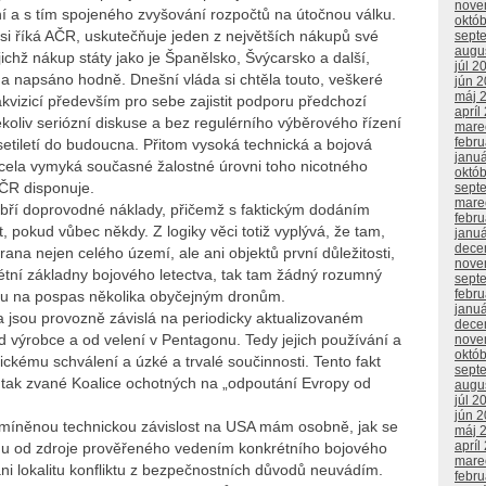
nove
í a s tím spojeného zvyšování rozpočtů na útočnou válku.
októ
si říká AČR, uskutečňuje jeden z největších nákupů své
sept
augu
ejichž nákup státy jako je Španělsko, Švýcarsko a další,
júl 2
no a napsáno hodně. Dnešní vláda si chtěla touto, veškeré
jún 
máj 
akvizicí především pro sebe zajistit podporu předchozí
apríl
ékoliv seriózní diskuse a bez regulérního výběrového řízení
mare
febr
tiletí do budoucna. Přitom vysoká technická a bojová
janu
cela vymyká současné žalostné úrovni toho nicotného
októ
AČR disponuje.
sept
mare
bří doprovodné náklady, přičemž s faktickým dodáním
febr
t, pokud vůbec někdy. Z logiky věci totiž vyplývá, že tam,
janu
dece
rana nejen celého území, ale ani objektů první důležitosti,
nove
étní základny bojového letectva, tak tam žádný rozumný
sept
febr
ku na pospas několika obyčejným dronům.
janu
a jsou provozně závislá na periodicky aktualizovaném
dece
výrobce a od velení v Pentagonu. Tedy jejich používání a
nove
októ
ckému schválení a úzké a trvalé součinnosti. Tento fakt
sept
ak zvané Koalice ochotných na „odpoutání Evropy od
augu
júl 2
jún 
Zmíněnou technickou závislost na USA mám osobně, jak se
máj 
apríl
enu od zdroje prověřeného vedením konkrétního bojového
mare
ani lokalitu konfliktu z bezpečnostních důvodů neuvádím.
febr