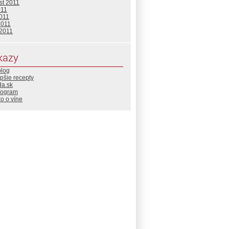
st 2011
011
2011
2011
 2011
kazy
blog
pšie recepty
da.sk
rogram
o o víne