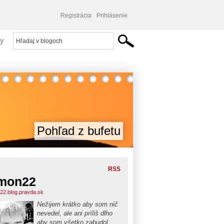
Registrácia
Prihlásenie
y
Pohľad z bufetu
RSS
mon22
22.blog.pravda.sk
Nežijem krátko aby som nič
nevedel, ale ani príliš dlho
aby som všetko zabudol...