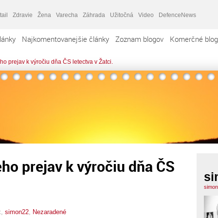
tail
Zdravie
Žena
Varecha
Záhrada
Užitočná
Video
DefenceNews
lánky
Najkomentovanejšie články
Zoznam blogov
Komerčné blog
eho prejav k výročiu dňa ČS letectva v Žatci.
jeho prejav k výročiu dňa ČS
si
simon
x,
simon22
,
Nezaradené