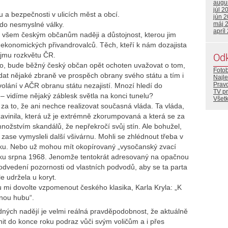
augu
júl 2
 a bezpečnosti v ulicích měst a obcí.
jún 
 do nesmyslné války.
máj 
apríl
í všem českým občanům naději a důstojnost, kterou jim
h ekonomických přivandrovalců. Těch, kteří k nám dozajista
Od
ájmu rozkvětu ČR.
ho, bude běžný český občan opět ochoten uvažovat o tom,
Foto
ádat nějaké zbraně ve prospěch obrany svého státu a tím i
Najle
Prav
volání v AČR obranu státu nezajistí. Mnozí hledí do
TV p
– vidíme nějaký záblesk světla na konci tunelu?
Všetk
to, že ani nechce realizovat současná vláda. Ta vláda,
zavinila, která už je extrémně zkorumpovaná a která se za
nožstvím skandálů, že nepřekročí svůj stín. Ale bohužel,
 zase vymysleli další všivárnu. Mohli se zhlédnout třeba v
ku. Nebo už mohou mít okopírovaný „vysočanský zvací
átku srpna 1968. Jenomže tentokrát adresovaný na opačnou
 odvedení pozornosti od vlastních podvodů, aby se ta parta
e udržela u koryt.
tu mi dovolte vzpomenout českého klasika, Karla Kryla: „K
plnou hubu“.
dných nadějí je velmi reálná pravděpodobnost, že aktuálně
init do konce roku podraz vůči svým voličům a i přes