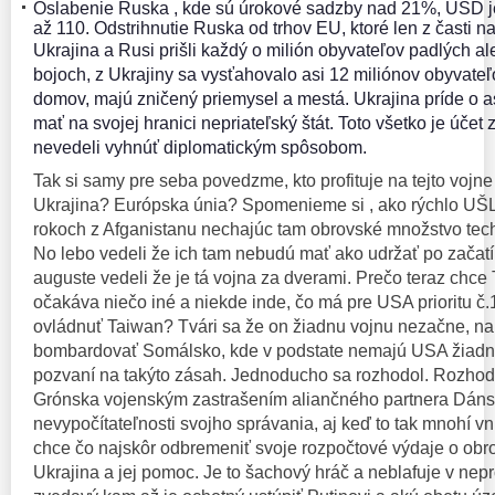
Oslabenie Ruska , kde sú úrokové sadzby nad 21%, USD j
až 110. Odstrihnutie Ruska od trhov EU, ktoré len z časti na
Ukrajina a Rusi prišli každý o milión obyvateľov padlých a
bojoch, z Ukrajiny sa vysťahovalo asi 12 miliónov obyvateľov
domov, majú zničený priemysel a mestá. Ukrajina príde o 
mať na svojej hranici nepriateľský štát. Toto všetko je účet 
nevedeli vyhnúť diplomatickým spôsobom.
Tak si samy pre seba povedzme, kto profituje na tejto vojn
Ukrajina? Európska únia? Spomenieme si , ako rýchlo UŠL
rokoch z Afganistanu nechajúc tam obrovské množstvo tec
No lebo vedeli že ich tam nebudú mať ako udržať po začatí
auguste vedeli že je tá vojna za dverami. Prečo teraz chc
očakáva niečo iné a niekde inde, čo má pre USA prioritu č.
ovládnuť Taiwan? Tvári sa že on žiadnu vojnu nezačne, na
bombardovať Somálsko, kde v podstate nemajú USA žiadn
pozvaní na takýto zásah. Jednoducho sa rozhodol. Rozhod
Grónska vojenským zastrašením aliančného partnera Dáns
nevypočítateľnosti svojho správania, aj keď to tak mnohí v
chce čo najskôr odbremeniť svoje rozpočtové výdaje o ob
Ukrajina a jej pomoc. Je to šachový hráč a neblafuje v n