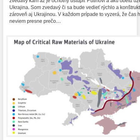
zvedavý kam až je ochotný ustúpiť Putinovi a akú obetu ú
Ukrajina. Som zvedavý či sa bude vedieť rýchlo a konštru
zároveň aj Ukrajinou. V každom prípade to vyzerá, že čas h
neviem presne prečo…