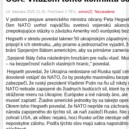
14. februára 2025 21:16
, Prečítané 2 787x,
simon22
,
Nezaradené
V jedinom prejave amerického ministra obrany Peta Hegset
člen NATO uvrhol najväčšiu svetovú vojenskú alianc
znepokojujúce otázky o záväzku Ameriky voči európskej bez
Hegseth v stredu povedal takmer 50 ukrajinským západným 
pripojil k ich stretnutiu, „aby priamo a jednoznačne vyjadril, ž
bráni Spojeným štátom americkým, aby sa primárne zameria
Spojené štáty čelia následným hrozbám pre našu vlasť. Mu
„
– na bezpečnosť našich vlastných hraníc,“ povedal.
Hegseth povedal, že Ukrajina nedostane od Ruska späť cel
dovolené vstúpiť do NATO, čo by poskytlo maximálnu bezpeč
zabezpečí, že ruský prezident Vladimir Putin na ňu už nikdy 
NATO nebude zapojené do žiadnych budúcich síl, ktoré by m
stráženie mieru na Ukrajine. Európske a iné národy áno, ale
musieť zaplatiť. Žiadne americké jednotky by sa takejto operá
Okrem toho Hegseth povedal, že NATO nepríde na záchran
národa zapojeného do týchto síl, ak naň zaútočí Rusko. Nie 
zohrali USA, ak vôbec nejakú, hoci Rusko určite otestuje odh
neposkytne zálohu. Podľa týchto slov majú sakra naponáhlo u