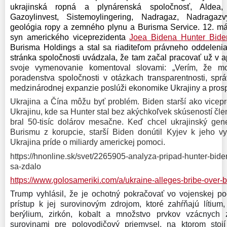
ukrajinská ropná a plynárenská spoločnosť, Aldea,
Gazoylinvest, Sistemoylingering, Nadragaz, Nadragaz
geológia ropy a zemného plynu a Burisma Service. 12. m
syn amerického viceprezidenta
Joea Bidena
Hunter Bide
Burisma Holdings a stal sa riaditeľom právneho oddeleni
stránka spoločnosti uvádzala, že tam začal pracovať už v ap
svoje vymenovanie komentoval slovami: „Verím, že m
poradenstva spoločnosti v otázkach transparentnosti, sprá
medzinárodnej expanzie poslúži ekonomike Ukrajiny a prospe
Ukrajina a Čína môžu byť problém. Biden starší ako vicepr
Ukrajinu, kde sa Hunter stal bez akýchkoľvek skúseností čl
bral 50-tisíc dolárov mesačne. Keď chcel ukrajinský gene
Burismu z korupcie, starší Biden donútil Kyjev k jeho v
Ukrajina príde o miliardy americkej pomoci.
https://hnonline.sk/svet/2265905-analyza-pripad-hunter-bide
sa-zdalo
https://www.golosameriki.com/a/ukraine-alleges-bribe-over
Trump vyhlásil, že je ochotný pokračovať vo vojenskej p
prístup k jej surovinovým zdrojom, ktoré zahŕňajú lítium, 
berýlium, zirkón, kobalt a množstvo prvkov vzácnych 
surovinami pre polovodičový priemysel, na ktorom sto