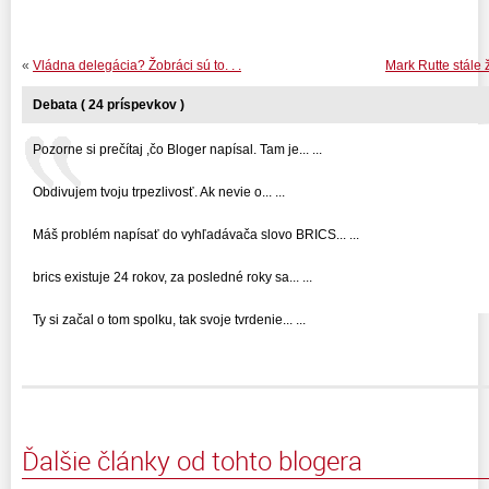
«
Vládna delegácia? Žobráci sú to. . .
Mark Rutte stále ž
Debata ( 24 príspevkov )
Pozorne si prečítaj ,čo Bloger napísal. Tam je... ...
Obdivujem tvoju trpezlivosť. Ak nevie o... ...
Máš problém napísať do vyhľadávača slovo BRICS... ...
brics existuje 24 rokov, za posledné roky sa... ...
Ty si začal o tom spolku, tak svoje tvrdenie... ...
Ďalšie články od tohto blogera