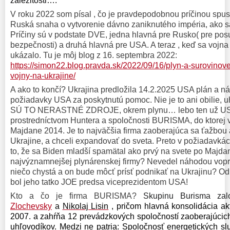
záležitosti….
V roku 2022 som písal , čo je pravdepodobnou príčinou spus
Ruská snaha o vytvorenie dávno zaniknutého impéria, ako sa
Príčiny sú v podstate DVE, jedna hlavná pre Rusko( pre po
bezpečnosti) a druhá hlavná pre USA. A teraz , keď sa vojna 
ukázalo. Tu je môj blog z 16. septembra 2022:
https://simon22.blog.pravda.sk/2022/09/16/plyn-a-surovinov
vojny-na-ukrajine/
A ako to končí? Ukrajina predložila 14.2.2025 USA plán a ná
požiadavky USA za poskytnutú pomoc. Nie je to ani obilie, uh
SÚ TO NERASTNÉ ZDROJE, okrem plynu… lebo ten už USA-
prostredníctvom Huntera a spoločnosti BURISMA, do ktorej 
Majdane 2014. Je to najväčšia firma zaoberajúca sa ťažbou
Ukrajine, a chceli expandovať do sveta. Preto v požiadavká
to, že sa Biden mladší spamätal ako prvý na svete po Majdan
najvýznamnejšej plynárenskej firmy? Nevedel náhodou vop
niečo chystá a on bude môcť prísť podnikať na Ukrajinu? O
bol jeho tatko JOE predsa viceprezidentom USA!
Kto a čo je firma BURISMA?
Skupinu Burisma zalo
Zlochevsky
a
Nikolaj Lisin
, pričom hlavná konsolidácia ak
2007. a zahŕňa 12 prevádzkových spoločností zaoberajúcich
uhľovodíkov. Medzi ne patria: Spoločnosť energetických sl