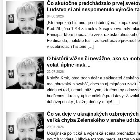
Čo skutočne predchádzalo prvej svetove
Ľudstvo si ani nespomenulo výročie zač
04.08.2026
„Kto nepozná históriu, je odsúdený na jej opakov
Keď 28. júna 1914 zazneli v Sarajeve výstrely mla
Principa, ktoré pripravili o život rakúsko-uhorského
Ferdinanda, málokto tušil, že svet práve prekročil b
v učebniciach histórie [...]
O histórii vážne či nevážne, ako sa mo
volať úplne inak. ..
21.07.2026
Knieža Krok, otec troch dcér a zakladateľ českého
mal obrovský hlavybôľ, dnes to aj migrénou zovú. 
vládnuci rod, nemal totiž syna, ktorému by odovzdal
budúcnosti krajiny úplne odlišné predstavy. Zavolal 
dubovej dosky.„Takže, dcérky moje! [...]
Čo sa deje v ukrajinských ozbrojených 
veľká chyba Zelenského v snahe udržať
20.07.2026
Ukrajinská politická a vojenská scéna prechádza 
povrch vyvierajú hlboké rozpory medzi starou voje