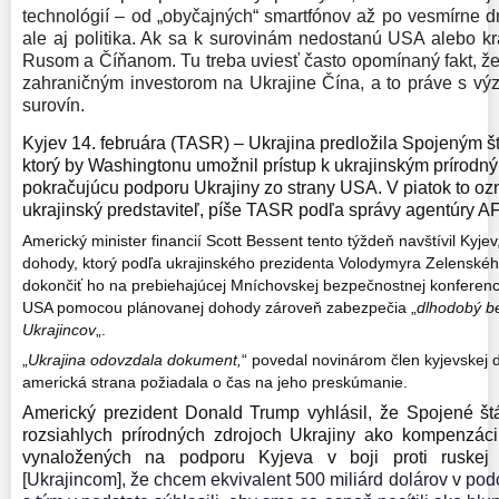
technológií – od „obyčajných“ smartfónov až po vesmírne dru
ale aj politika. Ak sa k surovinám nedostanú USA alebo kr
Rusom a Číňanom. Tu treba uviesť často opomínaný fakt, že
zahraničným investorom na Ukrajine Čína, a to práve s v
surovín.
Kyjev 14. februára (TASR) – Ukrajina predložila Spojeným 
ktorý by Washingtonu umožnil prístup k ukrajinským prírod
pokračujúcu podporu Ukrajiny zo strany USA. V piatok to 
ukrajinský predstaviteľ, píše TASR podľa správy agentúry A
Americký minister financií Scott Bessent tento týždeň navštívil Kyje
dohody, ktorý podľa ukrajinského prezidenta Volodymyra Zelenskéh
dokončiť ho na prebiehajúcej Mníchovskej bezpečnostnej konferenci
USA pomocou plánovanej dohody zároveň zabezpečia „
dlhodobý be
Ukrajincov
„.
„
Ukrajina odovzdala dokument,
“ povedal novinárom člen kyjevskej 
americká strana požiadala o čas na jeho preskúmanie.
Americký prezident Donald Trump vyhlásil, že Spojené štá
rozsiahlych prírodných zdrojoch Ukrajiny ako kompenzáci
vynaložených na podporu Kyjeva v boji proti ruskej 
[Ukrajincom], že chcem ekvivalent 500 miliárd dolárov v pod