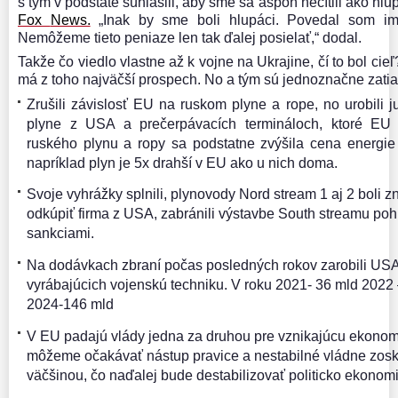
s tým v podstate súhlasili, aby sme sa aspoň necítili ako hlup
Fox
News.
„Inak by sme boli hlupáci. Povedal som im
Nemôžeme tieto peniaze len tak ďalej posielať,“ dodal.
Takže čo viedlo vlastne až k vojne na Ukrajine, čí to bol cie
má z toho najväčší prospech. No a tým sú jednoznačne zat
Zrušili závislosť EU na ruskom plyne a rope, no urobili
plyne z USA a prečerpávacích termináloch, ktoré E
ruského plynu a ropy sa podstatne zvýšila cena energi
napríklad plyn je 5x drahší v EU ako u nich doma.
Svoje vyhrážky splnili, plynovody Nord stream 1 aj 2 boli z
odkúpiť firma z USA, zabránili výstavbe South streamu po
sankciami.
Na dodávkach zbraní počas posledných rokov zarobili USA 
vyrábajúcich vojenskú techniku. V roku 2021- 36 mld 2022
2024-146 mld
V EU padajú vlády jedna za druhou pre vznikajúcu ekonom
môžeme očakávať nástup pravice a nestabilné vládne zos
väčšinou, čo naďalej bude destabilizovať politicko ekonomi