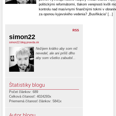
politickými reformátormi, tlakom verejnosti kvôli m
kontrolu nad masívnymi finančnými tokmi v obrann
za oponou kyjevského vedenia? „Busifikácia“ [...]
RSS
simon22
simon22.blog.pravda.sk
Nežijem krátko aby som nič
nevedel, ale ani príliš dlho
aby som všetko zabudol...
Štatistiky blogu
Počet článkov: 689
Celková čítanosť: 4024293x
Priemerná čítanosť článkov: 5841x
Autor blogu