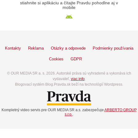
stiahnite si aplikáciu a čítajte Pravdu pohodlne aj v
mobile
Kontakty
Reklama
Otázky a odpovede
Podmienky používania
Cookies
GDPR
© OUR MEDIA SR a. s. 2026. Autorské práva sú vyhradené a vykonáva ich
vydavateľ,
viac info
.
Blogovací systém Blog.Pravda.sk beží na technológií Wordpress.
Kompletný video servis pre OUR MEDIA SR a.s. zabezpečuje
ARBERTO GROUP
s.r.o.
.