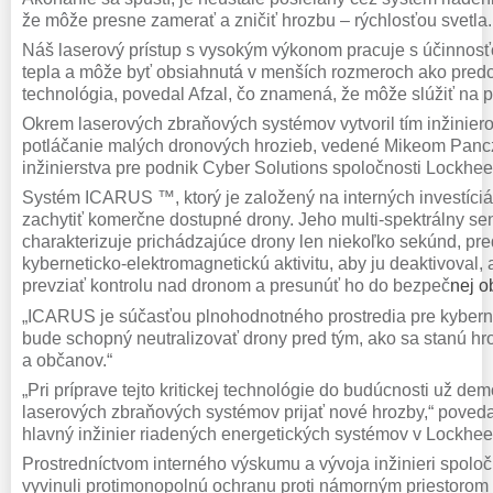
že môže presne zamerať a zničiť hrozbu – rýchlosťou svetla.
Náš laserový prístup s vysokým výkonom pracuje s účinnosť
tepla a môže byť obsiahnutá v menších rozmeroch ako pred
technológia, povedal Afzal, čo znamená, že môže slúžiť na p
Okrem laserových zbraňových systémov vytvoril tím inžiniero
potláčanie malých dronových hrozieb, vedené Mikeom Panc
inžinierstva pre podnik Cyber ​​Solutions spoločnosti Lockhee
Systém ICARUS ™, ktorý je založený na interných investíciác
zachytiť komerčne dostupné drony. Jeho multi-spektrálny se
charakterizuje prichádzajúce drony len niekoľko sekúnd, pre
kyberneticko-elektromagnetickú aktivitu, aby ju deaktivoval,
prevziať kontrolu nad dronom a presunúť ho do bezpeč
nej ob
„ICARUS je súčasťou plnohodnotného prostredia pre kybern
bude schopný neutralizovať drony pred tým, ako sa stanú hr
a občanov.“
„Pri príprave tejto kritickej technológie do budúcnosti už de
laserových zbraňových systémov prijať nové hrozby,“ povedal
hlavný inžinier riadených energetických systémov v Lockhe
Prostredníctvom interného výskumu a vývoja inžinieri spolo
vyvinuli protimonopolnú ochranu proti námorným priestorom