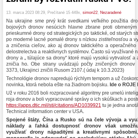
13. marca 2023 08:29
, Prečítané 15 449x,
simon22
,
Nezaradené
Na ukrajine sme prvý krát svedkami veľkého použitia dr
bojových dronov nesúcich hlavne zbrane proti obrneným
prieskumné drony od strategických po taktické, od starých str
po moderné lacné pomalé drony s nízkou zistiteľnosťou a v
a zničenia cieľov, ako aj dronov taktického a operačného
delostrelectva a reaktívnych systémov. Často sú využívané
drony a „ túlajúce sa drony“ ktoré majú vysokú vytrvalosť a
zničia ho. Obe strany uvádzajú počty zničených dronov p
3373, Ukrajinci zničili Rusom 2107.( údaj k 10.3.2023)
Technológie dronov napredujú rýchlym tempom a už čoskoro
novinka, ktorá nebola ešte na žiadnom bojisku.
Ide o ROJE
Už v roku 2016 boli rozpracované algoritmy pre umelú inteli
roja dronov a boli vypracované správy o ich skúškach a post
https://apps.dtic.mil/sti/citations/AD1039921
tu je jedna anot
Technical information center v USA.
Spojené štáty, Čína a Rusko sú na čele vývoja a využ
náklady a ľahká dostupnosť dronov však umožňu
využívať drony nápaditými a kreatívnymi spôsobmi,