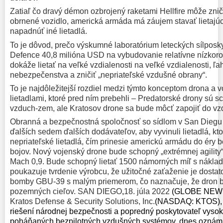
Zatiaľ čo dravý démon ozbrojený raketami Hellfire môže zni
obrnené vozidlo, americká armáda má záujem stavať lietajúc
napadnúť iné lietadlá.
To je dôvod, prečo výskumné laboratórium leteckých sílposky
Defence 40,8 milióna USD na vybudovanie relatívne nízkoro
dokáže lietať na veľké vzdialenosti na veľké vzdialenosti, ľ
nebezpečenstva a zničiť „nepriateľské vzdušné obrany“.
To je najdôležitejší rozdiel medzi týmto konceptom drona a 
lietadlami, ktoré pred ním prebehli – Predatorské drony sú s
vzduch-zem, ale Kratosov drone sa bude môcť zapojiť do vz
Obranná a bezpečnostná spoločnosť so sídlom v San Diegu t
ďalších sedem ďalších dodávateľov, aby vyvinuli lietadlá, kt
nepriateľské lietadlá, čím prinesie americkú armádu do éry 
bojov.
Nový vojenský drone bude schopný „extrémnej agility“
Mach 0,9.
Bude schopný lietať 1500 námorných míľ s náklado
poukazuje tvrdenie výrobcu, že užitočné zaťaženie je dostat
bomby GBU-39 s malým priemerom, čo naznačuje, že dron bu
pozemných cieľov. SAN DIEGO
,
18. júla 2022
(GLOBE NEW
Kratos Defense & Security Solutions, Inc.
(NASDAQ: KTOS), 
riešení národnej bezpečnosti a popredný poskytovateľ vys
poháňaných bezpilotných vzdušných systémov, dnes oznámi