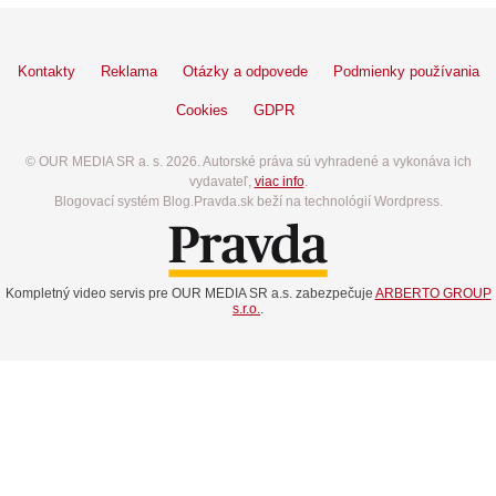
Kontakty
Reklama
Otázky a odpovede
Podmienky používania
Cookies
GDPR
© OUR MEDIA SR a. s. 2026. Autorské práva sú vyhradené a vykonáva ich
vydavateľ,
viac info
.
Blogovací systém Blog.Pravda.sk beží na technológií Wordpress.
Kompletný video servis pre OUR MEDIA SR a.s. zabezpečuje
ARBERTO GROUP
s.r.o.
.