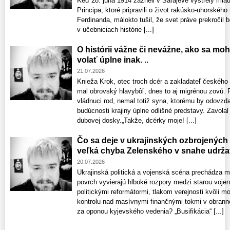
Keď 28. júna 1914 zazneli v Sarajeve výstrely mla
Principa, ktoré pripravili o život rakúsko-uhorského
Ferdinanda, málokto tušil, že svet práve prekročil b
v učebniciach histórie [...]
O histórii vážne či nevážne, ako sa mo
volať úplne inak. ..
21.07.2026
Knieža Krok, otec troch dcér a zakladateľ českého
mal obrovský hlavybôľ, dnes to aj migrénou zovú. 
vládnuci rod, nemal totiž syna, ktorému by odovzdal
budúcnosti krajiny úplne odlišné predstavy. Zavolal 
dubovej dosky.„Takže, dcérky moje! [...]
Čo sa deje v ukrajinských ozbrojených 
veľká chyba Zelenského v snahe udržať
20.07.2026
Ukrajinská politická a vojenská scéna prechádza 
povrch vyvierajú hlboké rozpory medzi starou voje
politickými reformátormi, tlakom verejnosti kvôli m
kontrolu nad masívnymi finančnými tokmi v obrann
za oponou kyjevského vedenia? „Busifikácia“ [...]