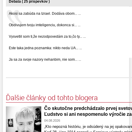
Debata ( 25 príspevkov )
Akosi sa zabúda na Izrael. Dodáva obom... ...
Obdivujem tvoju imteligenciu, dokonca si... ...
Vysvetlil som ti,že nezodpovedám za to,čo ty... ...
Este taka jedna poznamka: nikto neda UA... ...
Ja sa za svoje nazory nehanbim, nie som... ...
Ďalšie články od tohto blogera
Čo skutočne predchádzalo prvej svetove
Ľudstvo si ani nespomenulo výročie zač
04.08.2026
„Kto nepozná históriu, je odsúdený na jej opakov