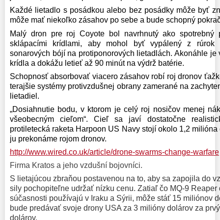
Každé lietadlo s posádkou alebo bez posádky môže byť znič
môže mať niekoľko zásahov po sebe a bude schopný pokračo
Malý dron pre roj Coyote bol navrhnutý ako spotrebný 
sklápacími krídlami, aby mohol byť vypálený z rúrok
sonarových bójí na protiponorových lietadlách. Akonáhle je
krídla a dokážu letieť až 90 minút na výdrž batérie.
Schopnosť absorbovať viacero zásahov robí roj dronov ťažk
terajšie systémy protivzdušnej obrany zamerané na zachyteni
lietadiel.
„Dosiahnutie bodu, v ktorom je celý roj nosičov menej nák
všeobecným cieľom“.
Cieľ sa javí dostatočne realist
protiletecká raketa Harpoon US Navy stojí okolo 1,2 milióna 
ju prekonáme rojom dronov.
http://www.wired.co.uk/article/drone-swarms-change-warfare
Firma Kratos a jeho vzdušní bojovníci.
S lietajúcou zbraňou postavenou na to, aby sa zapojila do v
sily pochopiteľne udržať nízku cenu. Zatiaľ čo MQ-9 Reaper 
súčasnosti používajú v Iraku a Sýrii, môže stáť 15 miliónov d
bude predávať svoje drony USA za 3 milióny dolárov za prvý
dolárov.