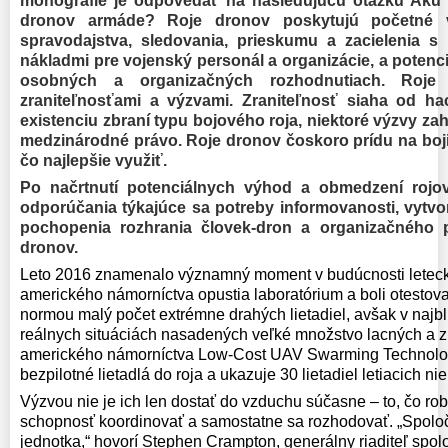
monografie je odpovedať na nasledujúcu otázku Akú 
dronov armáde? Roje dronov poskytujú početné v
spravodajstva, sledovania, prieskumu a zacielenia s
nákladmi pre vojenský personál a organizácie, a potenci
osobných a organizačných rozhodnutiach. Roje
zraniteľnosťami a výzvami. Zraniteľnosť siaha od h
existenciu zbraní typu bojového roja, niektoré výzvy za
medzinárodné právo. Roje dronov čoskoro prídu na bojisk
čo najlepšie využiť.
Po načrtnutí potenciálnych výhod a obmedzení rojov 
odporúčania týkajúce sa potreby informovanosti, vytvor
pochopenia rozhrania človek-dron a organizačného p
dronov.
Leto 2016 znamenalo významný moment v budúcnosti leteckej
amerického námorníctva opustia laboratórium a boli otestova
normou malý počet extrémne drahých lietadiel, avšak v najbl
reálnych situáciách nasadených veľké množstvo lacných a zn
amerického námorníctva Low-Cost UAV Swarming Technol
bezpilotné lietadlá do roja a ukazuje 30 lietadiel letiacich n
Výzvou nie je ich len dostať do vzduchu súčasne – to, čo robí
schopnosť koordinovať a samostatne sa rozhodovať.
„Spolo
jednotka,“ hovorí Stephen Crampton, generálny riaditeľ spol