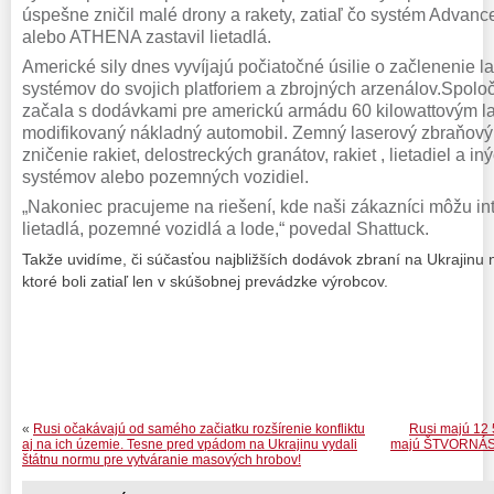
úspešne zničil malé drony a rakety, zatiaľ čo systém Advan
alebo ATHENA zastavil lietadlá.
Americké sily dnes vyvíjajú počiatočné úsilie o začlenenie 
systémov do svojich platforiem a zbrojných arzenálov.Spolo
začala s dodávkami pre americkú armádu 60 kilowattovým l
modifikovaný nákladný automobil.
Zemný laserový zbraňový 
zničenie rakiet, delostreckých granátov, rakiet , lietadiel a
systémov alebo pozemných vozidiel.
„Nakoniec pracujeme na riešení, kde naši zákazníci môžu int
lietadlá, pozemné vozidlá a lode,“ povedal Shattuck.
Takže uvidíme, či súčasťou najbližších dodávok zbraní na Ukrajinu 
ktoré boli zatiaľ len v skúšobnej prevádzke výrobcov.
«
Rusi očakávajú od samého začiatku rozšírenie konfliktu
Rusi majú 12 5
aj na ich územie. Tesne pred vpádom na Ukrajinu vydali
majú ŠTVORNÁSOB
štátnu normu pre vytváranie masových hrobov!