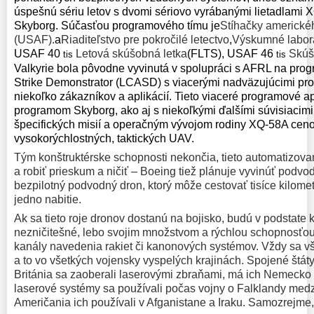
úspešnú sériu letov s dvomi sériovo vyrábanými lietadlami 
Skyborg. Súčasťou programového tímu je
Stíhačky americkéh
(USAF).
a
Riaditeľstvo pre pokročilé letectvo
,
Výskumné labora
USAF 40
Letová skúšobná letka
(FLTS), USAF 46
Skúš
tis
tis
Valkyrie bola pôvodne vyvinutá v spolupráci s AFRL na prog
Strike Demonstrator (LCASD) s viacerými nadväzujúcimi pro
niekoľko zákazníkov a aplikácií. Tieto viaceré programové ap
programom Skyborg, ako aj s niekoľkými ďalšími súvisiacimi
špecifických misií a operačným vývojom rodiny XQ-58A cen
vysokorýchlostných, taktických UAV.
Tým konštruktérske schopnosti nekončia, tieto automatizovan
a robiť prieskum a ničiť – Boeing tiež plánuje vyvinúť podvod
bezpilotný podvodný dron, ktorý môže cestovať tisíce kilome
jedno nabitie.
Ak sa tieto roje dronov dostanú na bojisko, budú v podstat
nezničitešné, lebo svojim množstvom a rýchlou schopnosťo
kanály navedenia rakiet či kanonových systémov. Vždy sa vša
a to vo všetkých vojensky vyspelých krajinách. Spojené štát
Británia sa zaoberali laserovými zbraňami, má ich Nemecko 
laserové systémy sa používali počas vojny o Falklandy medzi
Američania ich používali v Afganistane a Iraku. Samozrejme