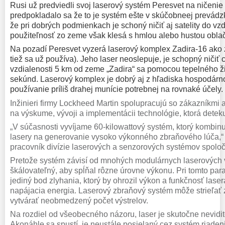
Rusi už predviedli svoj laserový systém Peresvet na ničenie
predpokladalo sa že to je systém ešte v skúčobneej prevádz
že pri dobrých podmienkach je schoný ničiť aj satelity do v
použiteľnosť zo zeme však klesá s hmlou alebo hustou obla
Na pozadí Peresvet vyzerá laserový komplex Zadira-16 ako 
tiež sa už používa). Jeho laser neoslepuje, je schopný ničiť
vzdialenosti 5 km od zeme „Zadira“ sa pomocou tepelného ži
sekúnd. Laserový komplex je dobrý aj z hľadiska hospodárno
používanie príliš drahej munície potrebnej na rovnaké účely.
Inžinieri firmy Lockheed Martin spolupracujú so zákazníkmi 
na výskume, vývoji a implementácii technológie, ktorá deteku
„V súčasnosti vyvíjame 60-kilowattový systém, ktorý kombi
lasery na generovanie vysoko výkonného zbraňového lúča,“ 
pracovník divízie laserových a senzorových systémov spoloč
Pretože systém závisí od mnohých modulárnych laserových v
škálovateľný, aby spĺňal rôzne úrovne výkonu.
Pri tomto par
jediný bod zlyhania, ktorý by ohrozil výkon a funkčnosť laser
napájacia energia. Laserový zbraňový systém môže strieľať 
vytvárať neobmedzený počet výstrelov.
Na rozdiel od všeobecného názoru, laser je skutočne nevid
Akonáhle sa spustí, je neustále posielaný cez systém riaden