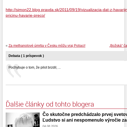
http://simon22.blog.pravda.sk/2011/09/19/vizualizacia-dat-z-havari
pricinu-havarie-preco/
«
Za methanolové úmrtia v Česku môžu vraj Poliaci!
„Božská“ ča
Debata ( 1 príspevok )
Pochybuje o tom, že pilot brzdil, ...
Ďalšie články od tohto blogera
Čo skutočne predchádzalo prvej svetove
Ľudstvo si ani nespomenulo výročie zač
04.08.2026