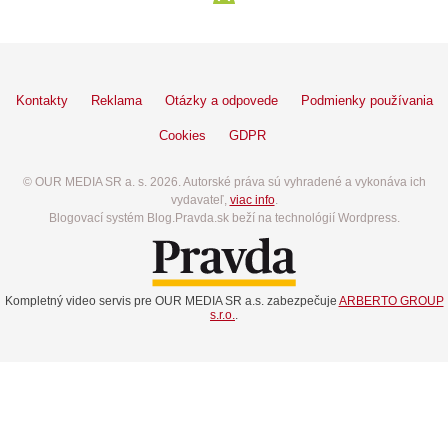
Kontakty
Reklama
Otázky a odpovede
Podmienky používania
Cookies
GDPR
© OUR MEDIA SR a. s. 2026. Autorské práva sú vyhradené a vykonáva ich
vydavateľ,
viac info
.
Blogovací systém Blog.Pravda.sk beží na technológií Wordpress.
Kompletný video servis pre OUR MEDIA SR a.s. zabezpečuje
ARBERTO GROUP
s.r.o.
.