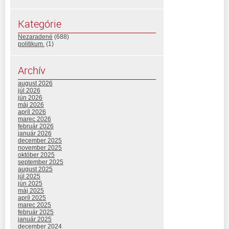
Kategórie
Nezaradené
(688)
politikum.
(1)
Archív
august 2026
júl 2026
jún 2026
máj 2026
apríl 2026
marec 2026
február 2026
január 2026
december 2025
november 2025
október 2025
september 2025
august 2025
júl 2025
jún 2025
máj 2025
apríl 2025
marec 2025
február 2025
január 2025
december 2024