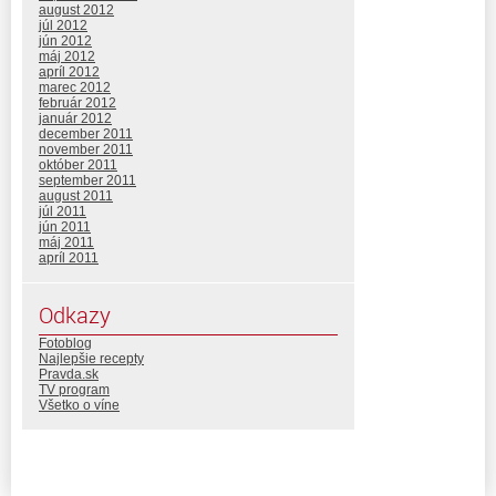
august 2012
júl 2012
jún 2012
máj 2012
apríl 2012
marec 2012
február 2012
január 2012
december 2011
november 2011
október 2011
september 2011
august 2011
júl 2011
jún 2011
máj 2011
apríl 2011
Odkazy
Fotoblog
Najlepšie recepty
Pravda.sk
TV program
Všetko o víne