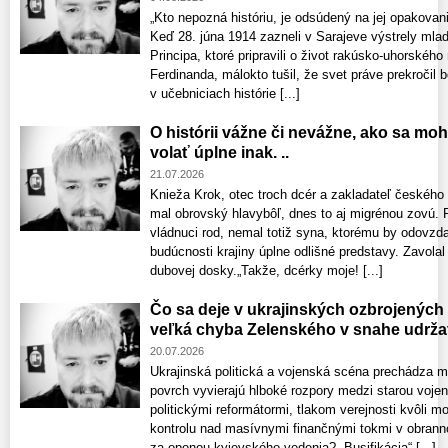
„Kto nepozná históriu, je odsúdený na jej opakov
Keď 28. júna 1914 zazneli v Sarajeve výstrely mla
Principa, ktoré pripravili o život rakúsko-uhorského
Ferdinanda, málokto tušil, že svet práve prekročil b
v učebniciach histórie [...]
O histórii vážne či nevážne, ako sa mo
volať úplne inak. ..
21.07.2026
Knieža Krok, otec troch dcér a zakladateľ českého
mal obrovský hlavybôľ, dnes to aj migrénou zovú. 
vládnuci rod, nemal totiž syna, ktorému by odovzdal
budúcnosti krajiny úplne odlišné predstavy. Zavolal 
dubovej dosky.„Takže, dcérky moje! [...]
Čo sa deje v ukrajinských ozbrojených 
veľká chyba Zelenského v snahe udržať
20.07.2026
Ukrajinská politická a vojenská scéna prechádza 
povrch vyvierajú hlboké rozpory medzi starou voje
politickými reformátormi, tlakom verejnosti kvôli m
kontrolu nad masívnymi finančnými tokmi v obrann
za oponou kyjevského vedenia? „Busifikácia“ [...]