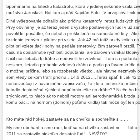
Spomíname na leteckú katastrofu, ktorá v jedinej sekunde vzala ž
mužstvu Jaroslavli. Bol tam aj náš Kapitán Paľo. V prvej chvíli nik ne
Dlhé vyšetrovanie odhalilo ako príčinu katastrofy reťaz ľudských zly
Prvý obvinený je až teraz jeden z vysoko postavených ľudí v už zani
povolil let posádke, čo nebol a preškolená na samostatné lety. Ako
brzdenie jedným z pilotov pri vzlete. Jak 42 má totiž brzdy kolies 
pilot pri vzlete tlačil nohy na pedále smerovky, čím zároveň brzdil. 
času na dosiahnutie rýchlosti odpútania, ale zároveň vznikal klopiv
tlačil nos lietadla k dráhe a nedovolil ho zdvihnúť. Toto sa podarilo 
neskoro, lietadlo prebehlo vzletovú dráhu a padlo po ľavom krídle do
o možnej príčine, lebo sa rozoberalo všetko.. ale hlavne nezmysly
som vtedy celkom trafil príčinu…14.9.2012…„Teraz späť k Jak 42 z 
nenasvedčuje z havarijného zapisovača, že ide o technickú príčinu
lietadlo dostatočnú rýchlosť odpútania ešte na dráhe?? Niečo ho br
zrýchľovať, to niečo ak to neboli motory ani aerodynamická brzda..( 
komu páči.. na hornom (dolnom) poťahu krídla) tak môže byť len p
Kto máte rád hokej, zastavte sa na chvíľku a spomeňte si……
My sme ubehaní a sme radi, keď sa na chvíľku zastavíme…. Toho
2011 sa zastavilo niekoľko desiatok ľudí.. NAVŽDY!