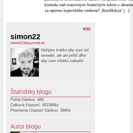
kontrolu nad masívnymi finančnými tokmi v obrann
za oponou kyjevského vedenia? „Busifikácia“ [...]
RSS
simon22
simon22.blog.pravda.sk
Nežijem krátko aby som nič
nevedel, ale ani príliš dlho
aby som všetko zabudol...
Štatistiky blogu
Počet článkov: 689
Celková čítanosť: 4023666x
Priemerná čítanosť článkov: 5840x
Autor blogu