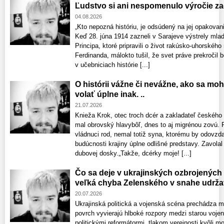
Ľudstvo si ani nespomenulo výročie zač
04.08.2026
„Kto nepozná históriu, je odsúdený na jej opakov
Keď 28. júna 1914 zazneli v Sarajeve výstrely mla
Principa, ktoré pripravili o život rakúsko-uhorského
Ferdinanda, málokto tušil, že svet práve prekročil b
v učebniciach histórie [...]
O histórii vážne či nevážne, ako sa mo
volať úplne inak. ..
21.07.2026
Knieža Krok, otec troch dcér a zakladateľ českého
mal obrovský hlavybôľ, dnes to aj migrénou zovú. 
vládnuci rod, nemal totiž syna, ktorému by odovzdal
budúcnosti krajiny úplne odlišné predstavy. Zavolal 
dubovej dosky.„Takže, dcérky moje! [...]
Čo sa deje v ukrajinských ozbrojených 
veľká chyba Zelenského v snahe udržať
20.07.2026
Ukrajinská politická a vojenská scéna prechádza 
povrch vyvierajú hlboké rozpory medzi starou voje
politickými reformátormi, tlakom verejnosti kvôli m