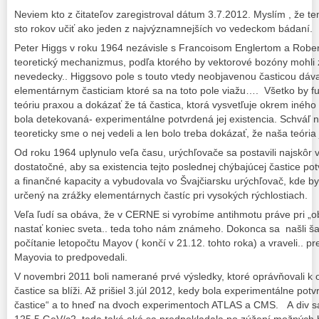
Neviem kto z čitateľov zaregistroval dátum 3.7.2012. Myslím , že t
sto rokov učiť ako jeden z najvýznamnejších vo vedeckom bádaní.
Peter Higgs v roku 1964 nezávisle s Francoisom Englertom a Robe
teoretický mechanizmus, podľa ktorého by vektorové bozóny mohli 
nevedecky.. Higgsovo pole s touto vtedy neobjavenou časticou dáv
elementárnym časticiam ktoré sa na toto pole viažu…. Všetko by fun
teóriu praxou a dokázať že tá častica, ktorá vysvetľuje okrem iného
bola detekovaná- experimentálne potvrdená jej existencia. Schváľ
teoreticky sme o nej vedeli a len bolo treba dokázať, že naša teória
Od roku 1964 uplynulo veľa času, urýchľovače sa postavili najskôr 
dostatočné, aby sa existencia tejto poslednej chýbajúcej častice pot
a finančné kapacity a vybudovala vo Švajčiarsku urýchľovač, kde by s
určený na zrážky elementárnych častíc pri vysokých rýchlostiach.
Veľa ľudí sa obáva, že v CERNE si vyrobíme antihmotu práve pri „ob
nastať koniec sveta.. teda toho nám známeho. Dokonca sa našli šarl
počítanie letopočtu Mayov ( končí v 21.12. tohto roka) a vraveli.. pr
Mayovia to predpovedali.
V novembri 2011 boli namerané prvé výsledky, ktoré oprávňovali k o
častice sa blíži. Až prišiel 3.júl 2012, kedy bola experimentálne pot
častice“ a to hneď na dvoch experimentoch ATLAS a CMS. A div 