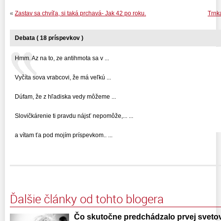
«
Zastav sa chvíľa, si taká prchavá- Jak 42 po roku.
Trnka
Debata ( 18 príspevkov )
Hmm. Az na to, ze antihmota sa v ...
Vyčíta sova vrabcovi, že má veľkú ...
Dúfam, že z hľadiska vedy môžeme ...
Slovičkárenie ti pravdu nájsť nepomôže,... ...
a vítam ťa pod mojím príspevkom.. ...
Ďalšie články od tohto blogera
Čo skutočne predchádzalo prvej svetove