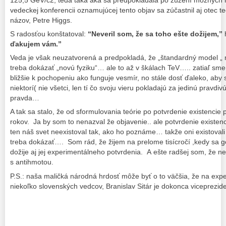
125,5 GeV/c2, teda taká aká sa predpokladala po zúžení možných
vedeckej konferencii oznamujúcej tento objav sa zúčastnil aj otec t
názov, Petre Higgs.
S radosťou konštatoval:
“Neveril som, že sa toho ešte dožijem,”
ďakujem vám.”
Veda je však neuzatvorená a predpokladá, že „štandardný model „
treba dokázať „novú fyziku“… ale to až v škálach TeV….. zatiaľ s
bližšie k pochopeniu ako funguje vesmír, no stále dosť ďaleko, aby
niektorí( nie všetci, len tí čo svoju vieru pokladajú za jedinú pravdivú
pravda…
A tak sa stalo, že od sformulovania teórie po potvrdenie existencie 
rokov. Ja by som to nenazval že objavenie.. ale potvrdenie existe
ten náš svet neexistoval tak, ako ho poznáme… takže oni existovali a
treba dokázať…. Som rád, že žijem na prelome tisícročí ,kedy sa g
dožije aj jej experimentálneho potvrdenia. A ešte radšej som, že n
s antihmotou.
P.S.: naša maličká národná hrdosť môže byť o to väčšia, že na exp
niekoľko slovenských vedcov, Branislav Sitár je dokonca viceprez