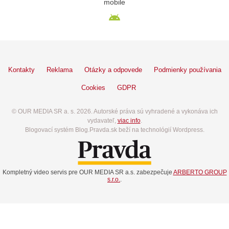
mobile
Kontakty
Reklama
Otázky a odpovede
Podmienky používania
Cookies
GDPR
© OUR MEDIA SR a. s. 2026. Autorské práva sú vyhradené a vykonáva ich
vydavateľ,
viac info
.
Blogovací systém Blog.Pravda.sk beží na technológií Wordpress.
Kompletný video servis pre OUR MEDIA SR a.s. zabezpečuje
ARBERTO GROUP
s.r.o.
.