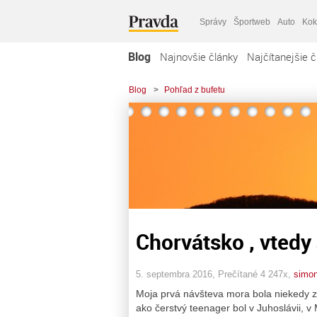
Správy
Športweb
Auto
Kok
Blog
Najnovšie články
Najčítanejšie č
Blog
>
Pohľad z bufetu
Chorvátsko , vtedy 
5. septembra 2016, Prečítané 4 247x,
simo
Moja prvá návšteva mora bola niekedy 
ako čerstvý teenager bol v Juhoslávii, v 