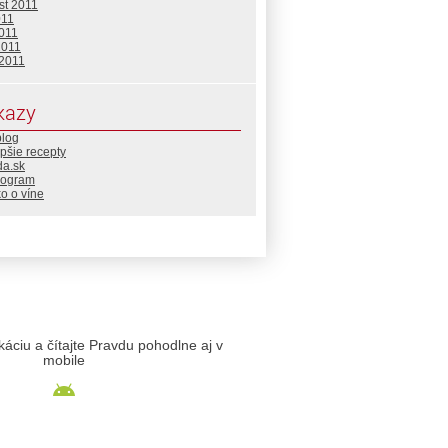
st 2011
011
2011
2011
 2011
kazy
blog
pšie recepty
da.sk
rogram
o o víne
likáciu a čítajte Pravdu pohodlne aj v
mobile