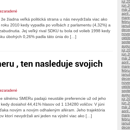
júl 2
jún 
máj 
ezaradené
apríl
mare
že žiadna veľká politická strana u nás nevydržala viac ako
febr
 roku 2010 kedy vypadla po voľbách z parlamentu (4,32%) a
janu
dece
abudnutia. Jej veľký rival SDKU tu bola od volieb 1998 kedy
nove
isku úbohých 0,26% padla táto únia do […]
októ
sept
augu
júl 2
jún 
máj 
u , ten nasleduje svojich
apríl
mare
febr
janu
dece
nove
októ
ezaradené
sept
augu
ne silnému SMERu padajú neustále preferencie už od jeho
júl 2
jún 
, kedy dosiahol 44,41% hlasov od 1 134280 voličov. V júni
máj 
vďaka novým a novým odhaleným aféram. Jeho trajektória
apríl
mare
 ktorí nevydržali ani jeden na výslní viac ako […]
febr
janu
dece