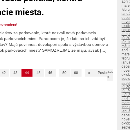
apríl
mare
cie miesta.
febr
janu
dece
nove
ezaradené
októ
sept
latkov za parkovanie, ktoré nazvali nová parkovacia
augu
júl 2
ok parkovacích mies. Paradoxom je, že kde sa ich zdá byť
jún 
 stav? Majú povinnosť developeri spolu s výstavbou domov a
máj 
tatok parkovacích miest? SAMOZREJME že majú, avšak […]
apríl
mare
febr
janu
dece
nove
42
43
44
45
46
...
50
60
...
»
Posledná
októ
»
sept
augu
júl 2
jún 
máj 
apríl
mare
febr
janu
dece
nove
októ
sept