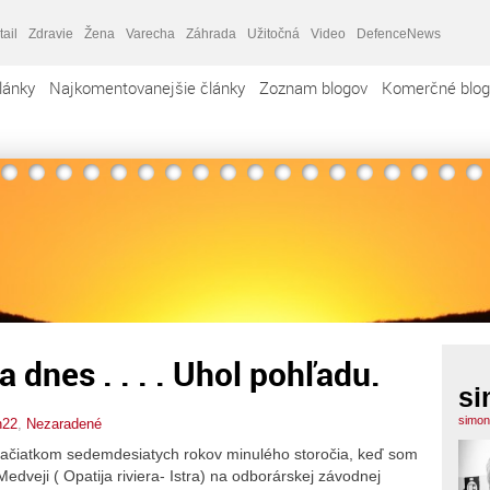
tail
Zdravie
Žena
Varecha
Záhrada
Užitočná
Video
DefenceNews
lánky
Najkomentovanejšie články
Zoznam blogov
Komerčné blog
a dnes . . . . Uhol pohľadu.
si
simon
n22
,
Nezaradené
začiatkom sedemdesiatych rokov minulého storočia, keď som
Medveji ( Opatija riviera- Istra) na odborárskej závodnej