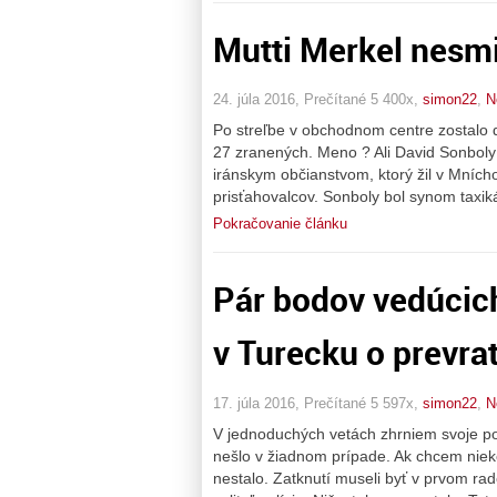
Mutti Merkel nesmie
24. júla 2016, Prečítané 5 400x,
simon22
,
N
Po streľbe v obchodnom centre zostalo d
27 zranených. Meno ? Ali David Sonbol
iránskym občianstvom, ktorý žil v Mních
prisťahovalcov. Sonboly bol synom taxik
Pokračovanie článku
Pár bodov vedúcich
v Turecku o prevrat
17. júla 2016, Prečítané 5 597x,
simon22
,
N
V jednoduchých vetách zhrniem svoje poz
nešlo v žiadnom prípade. Ak chcem nieko
nestalo. Zatknutí museli byť v prvom ra