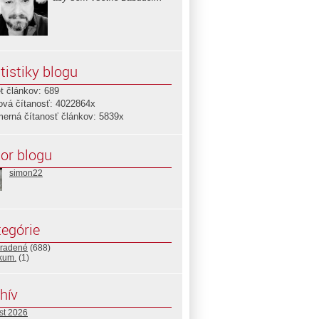
tistiky blogu
t článkov: 689
ová čítanosť: 4022864x
merná čítanosť článkov: 5839x
or blogu
simon22
egórie
radené
(688)
ikum.
(1)
hív
st 2026