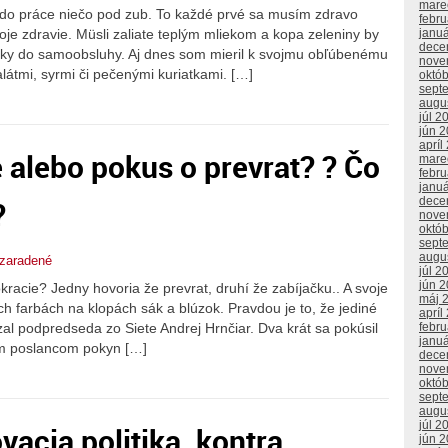
mare
do práce niečo pod zub. To každé prvé sa musím zdravo
febr
e zdravie. Müsli zaliate teplým mliekom a kopa zeleniny by
janu
dece
úniky do samoobsluhy. Aj dnes som mieril k svojmu obľúbenému
nove
átmi, syrmi či pečenými kuriatkami. […]
októ
sept
augu
júl 2
jún 
apríl
 alebo pokus o prevrat? ? Čo
mare
febr
janu
dece
?
nove
októ
sept
augu
zaradené
júl 2
jún 
acie? Jedny hovoria že prevrat, druhí že zabíjačku.. A svoje
máj 
h farbách na klopách sák a blúzok. Pravdou je to, že jediné
apríl
l podpredseda zo Siete Andrej Hrnčiar. Dva krát sa pokúsil
febr
janu
ým poslancom pokyn […]
dece
nove
októ
sept
augu
júl 2
vacia politika, kontra
jún 