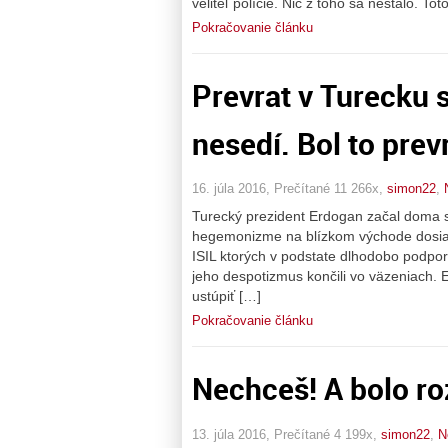
veliteľ polície. Nič z toho sa nestalo. T
Pokračovanie článku
Prevrat v Turecku 
nesedí. Bol to prev
16. júla 2016, Prečítané 11 266x,
simon22
,
Turecký prezident Erdogan začal doma 
hegemonizme na blízkom východe dosia
ISIL ktorých v podstate dlhodobo podpor
jeho despotizmus končili vo väzeniach
ustúpiť […]
Pokračovanie článku
Nechceš! A bolo ro
13. júla 2016, Prečítané 4 199x,
simon22
,
N