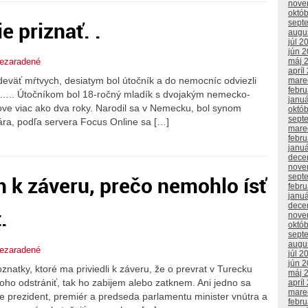
nove
októ
 priznať. .
sept
augu
júl 2
jún 
máj 
ezaradené
apríl
eväť mŕtvych, desiatym bol útočník a do nemocníc odviezli
mare
febr
y….. Útočníkom bol 18-ročný mladík s dvojakým nemecko-
janu
ove viac ako dva roky. Narodil sa v Nemecku, bol synom
októ
sept
ára, podľa servera Focus Online sa […]
mare
febr
janu
dece
nove
 k záveru, prečo nemohlo ísť
sept
febr
janu
dece
.
nove
októ
sept
augu
ezaradené
júl 2
jún 
natky, ktoré ma priviedli k záveru, že o prevrat v Turecku
máj 
ho odstrániť, tak ho zabijem alebo zatknem. Ani jedno sa
apríl
mare
de prezident, premiér a predseda parlamentu minister vnútra a
febr