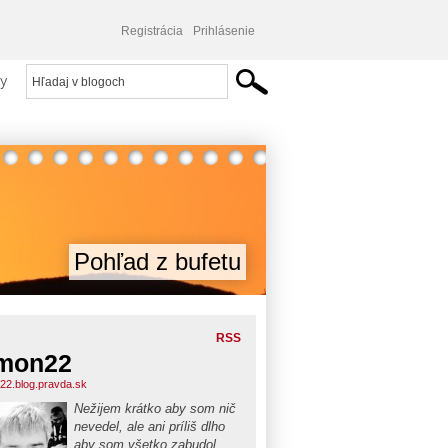
Registrácia
Prihlásenie
y
Pohľad z bufetu
RSS
mon22
22.blog.pravda.sk
Nežijem krátko aby som nič
nevedel, ale ani príliš dlho
aby som všetko zabudol...