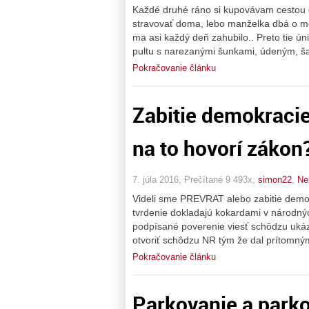
Každé druhé ráno si kupovávam cestou 
stravovať doma, lebo manželka dbá o moj
ma asi každý deň zahubilo.. Preto tie 
pultu s narezanými šunkami, údeným, šal
Pokračovanie článku
Zabitie demokracie
na to hovorí zákon
7. júla 2016, Prečítané 9 493x,
simon22
,
Ne
Videli sme PREVRAT alebo zabitie demokr
tvrdenie dokladajú kokardami v národnýc
podpísané poverenie viesť schôdzu ukáza
otvoriť schôdzu NR tým že dal prítomn
Pokračovanie článku
Parkovanie a parko