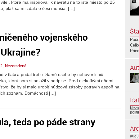
le , ktoré ma inšpirovali k návratu na to isté miesto po 25
, pláž sa mi zdala o čosi menšia, […]
Šta
ničeného vojenského
Poče
Celk
 Ukrajine?
Prie
Aut
22
,
Nezaradené
é v tlači a pridal tretiu. Samé osebe by nehovorili nič
zka, ktorú som si položil v nadpise. Pred niekoľkými dňami
stvo, že by si malo urobiť núdzové zásoby potravín aspoň na
 ich zoznam. Domácnosti […]
Kat
Neza
polit
la, teda po páde strany
Arc
augu