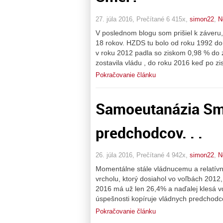
27. júla 2016, Prečítané 6 415x,
simon22
,
N
V poslednom blogu som prišiel k záveru, 
18 rokov. HZDS tu bolo od roku 1992 do
v roku 2012 padla so ziskom 0,98 % do z
zostavila vládu , do roku 2016 keď po z
Pokračovanie článku
Samoeutanázia Smer
predchodcov. . .
26. júla 2016, Prečítané 4 942x,
simon22
,
N
Momentálne stále vládnucemu a relatív
vrcholu, ktorý dosiahol vo voľbách 2012
2016 má už len 26,4% a naďalej klesá 
úspešnosti kopíruje vládnych predchodcov
Pokračovanie článku