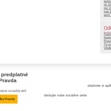
augu
júl 2
jún 
máj 
apríl
Od
Foto
Najle
Prav
TV p
Všetk
 predplatné
Pravda
stiahnite si ap
ormácie na každý deň
sledujte naše sociálne siete
íka Pravda