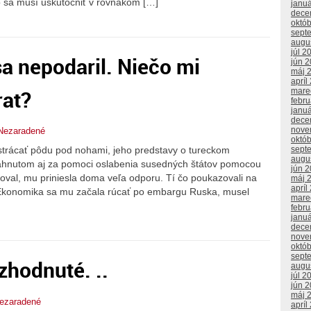
oto sa musí uskutočniť v rovnakom […]
janu
dece
októ
sept
augu
júl 2
sa nepodaril. Niečo mi
jún 
máj 
apríl
rat?
mare
febr
janu
dece
nove
Nezaradené
októ
sept
strácať pôdu pod nohami, jeho predstavy o tureckom
augu
hnutom aj za pomoci oslabenia susedných štátov pomocou
jún 
oval, mu priniesla doma veľa odporu. Tí čo poukazovali na
máj 
apríl
. Ekonomika sa mu začala rúcať po embargu Ruska, musel
mare
febr
janu
dece
nove
októ
sept
zhodnuté. ..
augu
júl 2
jún 
máj 
ezaradené
apríl