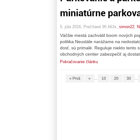
miniatúrne parkova
5. júla 2016, Prečítané 95 663x,
simon22
,
N
Väčšie mestá zachvátil boom nových pop
politika.Neustále narážame na nedostat
dosť, sú primalé. Reguluje niekto tento
obchodných centier zabezpečiť aj dos
Pokračovanie článku
« Prvá
«
...
10
20
30
...