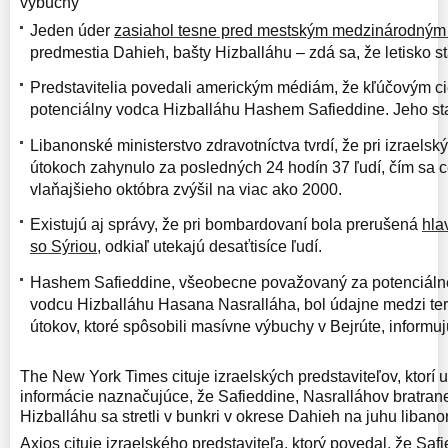
výbuchy
Jeden úder
zasiahol tesne pred mestským medzinárodným 
predmestia Dahieh, bašty Hizballáhu – zdá sa, že letisko s
Predstavitelia povedali americkým médiám, že kľúčovým ci
potenciálny vodca Hizballáhu Hashem Safieddine. Jeho st
Libanonské ministerstvo zdravotníctva tvrdí, že pri izrael
útokoch zahynulo za posledných 24 hodín 37 ľudí, čím sa c
vlaňajšieho októbra zvýšil na viac ako 2000.
Existujú aj správy, že pri bombardovaní bola prerušená
hla
so Sýriou,
odkiaľ utekajú desaťtisíce ľudí.
Hashem Safieddine, všeobecne považovaný za potenciál
vodcu Hizballáhu Hasana Nasralláha, bol údajne medzi te
útokov, ktoré spôsobili masívne výbuchy v Bejrúte, informu
The New York Times cituje izraelských predstaviteľov, ktorí 
informácie naznačujúce, že Safieddine, Nasralláhov bratrane
Hizballáhu sa stretli v bunkri v okrese Dahieh na juhu libano
Axios cituje izraelského predstaviteľa, ktorý povedal, že Saf