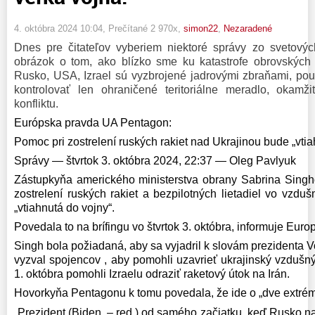
4. októbra 2024 10:04
, Prečítané 2 970x,
simon22
,
Nezaradené
Dnes pre čitateľov vyberiem niektoré správy zo svetovýc
obrázok o tom, ako blízko sme ku katastrofe obrovských
Rusko, USA, Izrael sú vyzbrojené jadrovými zbraňami, pou
kontrolovať len ohraničené teritoriálne meradlo, okamži
konfliktu.
Európska pravda UA Pentagon:
Pomoc pri zostrelení ruských rakiet nad Ukrajinou bude „vtia
Správy — štvrtok 3. októbra 2024, 22:37 — Oleg Pavlyuk
Zástupkyňa amerického ministerstva obrany Sabrina Singh
zostrelení ruských rakiet a bezpilotných lietadiel vo vzdu
„vtiahnutá do vojny“.
Povedala to na brífingu vo štvrtok 3. októbra, informuje Euro
Singh bola požiadaná, aby sa vyjadril k slovám prezidenta 
vyzval spojencov , aby pomohli uzavrieť ukrajinský vzdušn
1. októbra pomohli Izraelu odraziť raketový útok na Irán.
Hovorkyňa Pentagonu k tomu povedala, že ide o „dve extrém
„Prezident (Biden. – red.) od samého začiatku, keď Rusko na