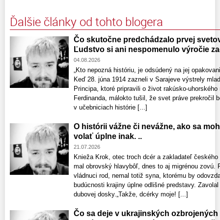
Ďalšie články od tohto blogera
Čo skutočne predchádzalo prvej svetove
Ľudstvo si ani nespomenulo výročie zač
04.08.2026
„Kto nepozná históriu, je odsúdený na jej opakov
Keď 28. júna 1914 zazneli v Sarajeve výstrely mla
Principa, ktoré pripravili o život rakúsko-uhorského
Ferdinanda, málokto tušil, že svet práve prekročil b
v učebniciach histórie [...]
O histórii vážne či nevážne, ako sa mo
volať úplne inak. ..
21.07.2026
Knieža Krok, otec troch dcér a zakladateľ českého
mal obrovský hlavybôľ, dnes to aj migrénou zovú. 
vládnuci rod, nemal totiž syna, ktorému by odovzdal
budúcnosti krajiny úplne odlišné predstavy. Zavolal 
dubovej dosky.„Takže, dcérky moje! [...]
Čo sa deje v ukrajinských ozbrojených 