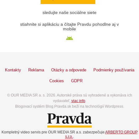
sledujte naše sociálne siete
stiahnite si aplikáciu a čítajte Pravdu pohodlne aj v
mobile
Kontakty
Reklama
Otázky a odpovede
Podmienky používania
Cookies
GDPR
© OUR MEDIA SR a. s. 2026. Autorské práva sú vyhradené a vykonáva ich
vydavateľ,
viac info
.
Blogovací systém Blog.Pravda.sk beží na technológií Wordpress.
Kompletný video servis pre OUR MEDIA SR a.s. zabezpečuje
ARBERTO GROUP
s.r.o.
.