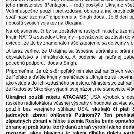
jeho ministerstvo (Pentagon. – red.) poskytlo Ukrajine všet
Veľmi úspešne použili protivzdušnú obranu a iné prostried
späť naše územia,“ pripomenula. Singh dodal, že Biden o
nepošlú svojich vojakov na Ukrajinu.
Na objasnenie, či by sa zostrelenie ruských rakiet z úze
krajín NATO a susedov Ukrajiny – považovalo za zásah do v
uviedol, že „to by znamenalo naše zapojenie sa do vojny v r
„A teraz veríme, že Ukrajina sa úspešne ubránila a bráni 
obyvateľstvo a infraštruktúru. A budeme aj naďalej za
potrebnú podporu,“ dodala Singh.
Pripomeňme, že už skôr poľský minister zahraničných vecí
že Poľsko a ďalšie krajiny hraničiace s Ukrajinou sú „povinné
ako vstúpia do ich vzdušného priestoru. Ministerstvo zahran
že Radoslav Sikorsky vyjadril svoj názor , nie stanovisko vlá
Ukrajinci použili raketu ATACAMS
( USA výrobok s dos
ruského rádiolokátora včasnej výstrahy v hodnote za viac 
použili bez verejného súhlasu USA,
skúšajú či platí 
jadrových zbraní ohlásená Putinom?? Ten prehlási
západných zbraní v hĺbke územia Ruska bude oprávňo
zbrane aj proti štátu ktorý danú zbraň vyrobil alebo doda
rozoznať, akou hlavicou je raketa dlhého doletu vyzb