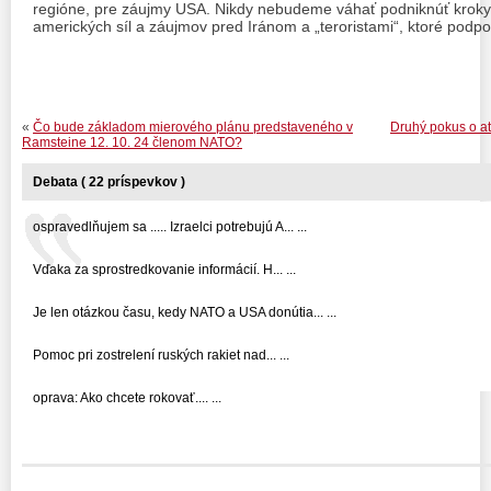
regióne, pre záujmy USA. Nikdy nebudeme váhať podniknúť kroky
amerických síl a záujmov pred Iránom a „teroristami“, ktoré podp
«
Čo bude základom mierového plánu predstaveného v
Druhý pokus o at
Ramsteine 12. 10. 24 členom NATO?
Debata ( 22 príspevkov )
ospravedlňujem sa ..... Izraelci potrebujú A... ...
Vďaka za sprostredkovanie informácií. H... ...
Je len otázkou času, kedy NATO a USA donútia... ...
Pomoc pri zostrelení ruských rakiet nad... ...
oprava: Ako chcete rokovať.... ...