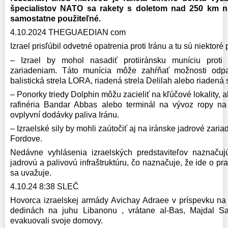
špecialistov NATO sa rakety s doletom nad 250 km n
samostatne použiteľné.
4.10.2024 THEGUAEDIAN com
Izrael prisľúbil odvetné opatrenia proti Iránu a tu sú niektoré
– Izrael by mohol nasadiť protiiránsku muníciu proti
zariadeniam. Táto munícia môže zahŕňať možnosti odp
balistická strela LORA, riadená strela Delilah alebo riadená 
– Ponorky triedy Dolphin môžu zacieliť na kľúčové lokality, a
rafinéria Bandar Abbas alebo terminál na vývoz ropy na
ovplyvní dodávky paliva Iránu.
– Izraelské sily by mohli zaútočiť aj na iránske jadrové zari
Fordove.
Nedávne vyhlásenia izraelských predstaviteľov naznaču
jadrovú a palivovú infraštruktúru, čo naznačuje, že ide o p
sa uvažuje.
4.10.24 8:38 SLEČ
Hovorca izraelskej armády Avichay Adraee v príspevku na X
dedinách na juhu Libanonu , vrátane al-Bas, Majdal S
evakuovali svoje domovy.