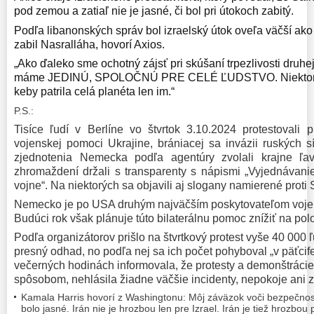
pod zemou a zatiaľ nie je jasné, či bol pri útokoch zabitý.
Podľa libanonských správ bol izraelský útok oveľa väčší ako 
zabil Nasralláha, hovorí Axios.
„Ako ďaleko sme ochotný zájsť pri skúšaní trpezlivosti druhej
máme JEDINÚ, SPOLOČNÚ PRE CELÉ ĽUDSTVO. Niektoré š
keby patrila celá planéta len im.“
P.S.:
Tisíce ľudí v Berlíne vo štvrtok 3.10.2024 protestovali 
vojenskej pomoci Ukrajine, brániacej sa invázii ruských sí
zjednotenia Nemecka podľa agentúry zvolali krajne ľav
zhromaždení držali s transparenty s nápismi „Vyjednávanie
vojne“. Na niektorých sa objavili aj slogany namierené prot
Nemecko je po USA druhým najväčším poskytovateľom vojen
Budúci rok však plánuje túto bilaterálnu pomoc znížiť na pol
Podľa organizátorov prišlo na štvrtkový protest vyše 40 000 ľ
presný odhad, no podľa nej sa ich počet pohyboval „v päťci
večerných hodinách informovala, že protesty a demonštrácie
spôsobom, nehlásila žiadne väčšie incidenty, nepokoje ani z
Kamala Harris hovorí z Washingtonu: Môj záväzok voči bezpečnost
bolo jasné. Irán nie je hrozbou len pre Izrael. Irán je tiež hrozbou