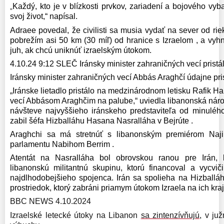
Každý, kto je v blízkosti prvkov, zariadení a bojového vyb
„
svoj život,“ napísal.
Adraee povedal, že civilisti sa musia vydať na sever od riek
pobrežím asi 50 km (30 míľ) od hranice s Izraelom , a vyhn
juh, ak chcú uniknúť izraelským útokom.
4.10.24 9:12 SLEČ Iránsky minister zahraničných vecí pristál
Iránsky minister zahraničných vecí Abbás Araghčí údajne pris
„Iránske lietadlo pristálo na medzinárodnom letisku Rafik Ha
vecí Abbásom Araghčim na palube,“ uviedla libanonská náro
návšteve najvyššieho iránskeho predstaviteľa od minulého
zabil šéfa Hizballáhu Hasana Nasralláha v Bejrúte .
Araghchi sa má stretnúť s libanonským premiérom Na
parlamentu Nabihom Berrim .
Atentát na Nasralláha bol obrovskou ranou pre Irán, 
libanonskú militantnú skupinu, ktorú financoval a vycviči
najdlhodobejšieho spojenca. Irán sa spolieha na Hizballáh
prostriedok, ktorý zabráni priamym útokom Izraela na ich kraj
BBC NEWS 4.10.2024
Izraelské letecké útoky na Libanon
sa zintenzívňujú,
v juž