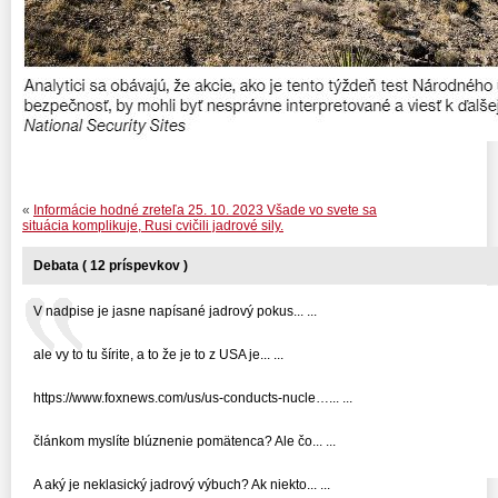
«
Informácie hodné zreteľa 25. 10. 2023 Všade vo svete sa
situácia komplikuje, Rusi cvičili jadrové sily.
Debata ( 12 príspevkov )
V nadpise je jasne napísané jadrový pokus... ...
ale vy to tu šírite, a to že je to z USA je... ...
https://www.foxnews.com/us/us-conducts-nucle…... ...
článkom myslíte blúznenie pomätenca? Ale čo... ...
A aký je neklasický jadrový výbuch? Ak niekto... ...