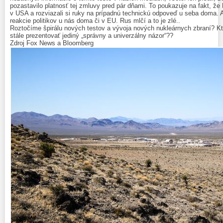
pozastavilo platnosť tej zmluvy pred pár dňami. To poukazuje na fakt, že
v USA a rozviazali si ruky na prípadnú technickú odpoveď u seba doma. 
reakcie politikov u nás doma či v EU. Rus mlčí a to je zlé..
Roztočíme špirálu nových testov a vývoja nových nukleárnych zbraní? K
stále prezentovať jediný „správny a univerzálny názor“??
Zdroj Fox News a Bloomberg