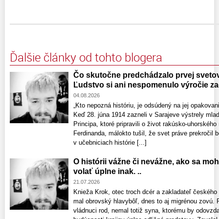
Ďalšie články od tohto blogera
Čo skutočne predchádzalo prvej svetove
Ľudstvo si ani nespomenulo výročie zač
04.08.2026
„Kto nepozná históriu, je odsúdený na jej opakov
Keď 28. júna 1914 zazneli v Sarajeve výstrely mla
Principa, ktoré pripravili o život rakúsko-uhorského
Ferdinanda, málokto tušil, že svet práve prekročil b
v učebniciach histórie [...]
O histórii vážne či nevážne, ako sa mo
volať úplne inak. ..
21.07.2026
Knieža Krok, otec troch dcér a zakladateľ českého
mal obrovský hlavybôľ, dnes to aj migrénou zovú. 
vládnuci rod, nemal totiž syna, ktorému by odovzdal