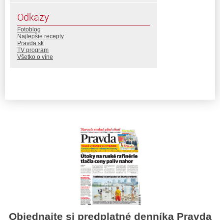
Odkazy
Fotoblog
Najlepšie recepty
Pravda.sk
TV program
Všetko o víne
Objednajte si predplatné denníka Pravda