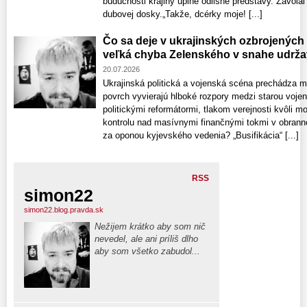
budúcnosti krajiny úplne odlišné predstavy. Zavolal 
dubovej dosky.„Takže, dcérky moje! [...]
Čo sa deje v ukrajinských ozbrojených 
veľká chyba Zelenského v snahe udržať
20.07.2026
Ukrajinská politická a vojenská scéna prechádza 
povrch vyvierajú hlboké rozpory medzi starou voje
politickými reformátormi, tlakom verejnosti kvôli m
kontrolu nad masívnymi finančnými tokmi v obrann
za oponou kyjevského vedenia? „Busifikácia“ [...]
RSS
simon22
simon22.blog.pravda.sk
Nežijem krátko aby som nič
nevedel, ale ani príliš dlho
aby som všetko zabudol...