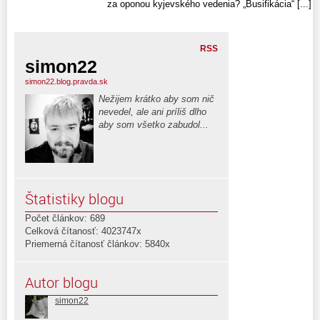
za oponou kyjevského vedenia? „Busifikácia“ [...]
RSS
simon22
simon22.blog.pravda.sk
Nežijem krátko aby som nič
nevedel, ale ani príliš dlho
aby som všetko zabudol...
Štatistiky blogu
Počet článkov: 689
Celková čítanosť: 4023747x
Priemerná čítanosť článkov: 5840x
Autor blogu
simon22