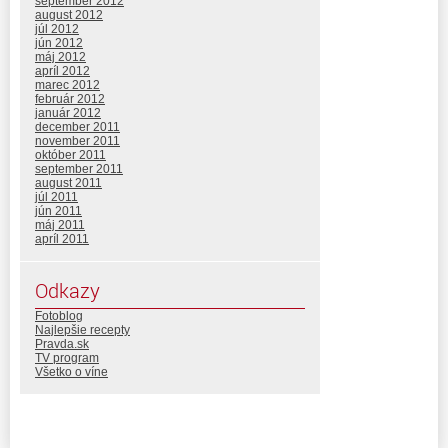
september 2012
august 2012
júl 2012
jún 2012
máj 2012
apríl 2012
marec 2012
február 2012
január 2012
december 2011
november 2011
október 2011
september 2011
august 2011
júl 2011
jún 2011
máj 2011
apríl 2011
Odkazy
Fotoblog
Najlepšie recepty
Pravda.sk
TV program
Všetko o víne