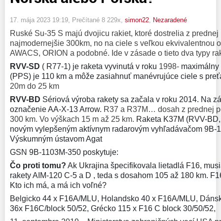
17. mája 2023 19:19
, Prečítané 8 229x,
simon22
,
Nezaradené
Ruské Su-35 S majú dvojicu rakiet, ktoré dostrelia z prednej
najmodernejšie 300km, no na ciele s veľkou ekvivalentnou 
AWACS, ORION a podobné. Ide v zásade o tieto dva typy rak
RVV-SD
( R77-1) je raketa vyvinutá v roku
1998-
maximálny 
(PPS) je 110 km a môže zasiahnuť manévrujúce ciele s preť
20m do 25 km
RVV-BD
Sériová výroba rakety
sa začala v roku 2014. Na zá
označenie AA-X-13 Arrow.
R37 a R37M… dosah z prednej po
300 km. Vo výškach 15 m až 25 km.
Raketa K37M (RVV-BD, 
novým vylepšeným aktívnym radarovým vyhľadávačom 9B-
Výskumným ústavom Agat
GSN 9B-1103M-350 poskytuje:
Čo proti tomu?
Ak Ukrajina špecifikovala lietadlá F16, mu
rakety AIM-120 C-5 a D , teda s dosahom 105 až 180 km. F1
Kto ich má, a má ich voľné?
Belgicko 44 x F16A/MLU, Holandsko 40 x F16A/MLU, Dáns
36x F16C/block 50/52, Grécko 115 x F16 C block 30/50/52,