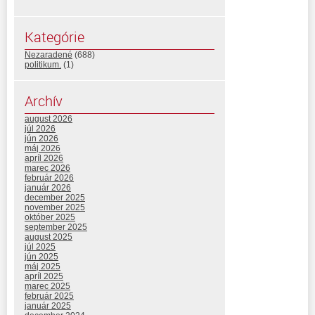
Kategórie
Nezaradené
(688)
politikum.
(1)
Archív
august 2026
júl 2026
jún 2026
máj 2026
apríl 2026
marec 2026
február 2026
január 2026
december 2025
november 2025
október 2025
september 2025
august 2025
júl 2025
jún 2025
máj 2025
apríl 2025
marec 2025
február 2025
január 2025