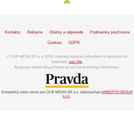
Kontakty
Reklama
Otázky a odpovede
Podmienky používania
Cookies
GDPR
© OUR MEDIA SR a. s. 2026. Autorské práva sú vyhradené a vykonáva ich
vydavateľ,
viac info
.
Blogovací systém Blog.Pravda.sk beží na technológií Wordpress.
Kompletný video servis pre OUR MEDIA SR a.s. zabezpečuje
ARBERTO GROUP
s.r.o.
.