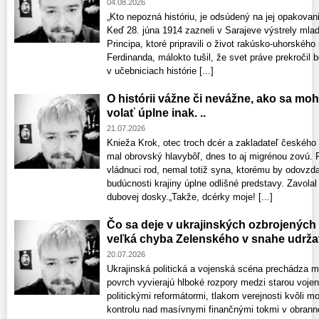
04.08.2026
„Kto nepozná históriu, je odsúdený na jej opakov
Keď 28. júna 1914 zazneli v Sarajeve výstrely mla
Principa, ktoré pripravili o život rakúsko-uhorského
Ferdinanda, málokto tušil, že svet práve prekročil b
v učebniciach histórie [...]
O histórii vážne či nevážne, ako sa mo
volať úplne inak. ..
21.07.2026
Knieža Krok, otec troch dcér a zakladateľ českého
mal obrovský hlavybôľ, dnes to aj migrénou zovú. 
vládnuci rod, nemal totiž syna, ktorému by odovzdal
budúcnosti krajiny úplne odlišné predstavy. Zavolal 
dubovej dosky.„Takže, dcérky moje! [...]
Čo sa deje v ukrajinských ozbrojených 
veľká chyba Zelenského v snahe udržať
20.07.2026
Ukrajinská politická a vojenská scéna prechádza 
povrch vyvierajú hlboké rozpory medzi starou voje
politickými reformátormi, tlakom verejnosti kvôli m
kontrolu nad masívnymi finančnými tokmi v obrann