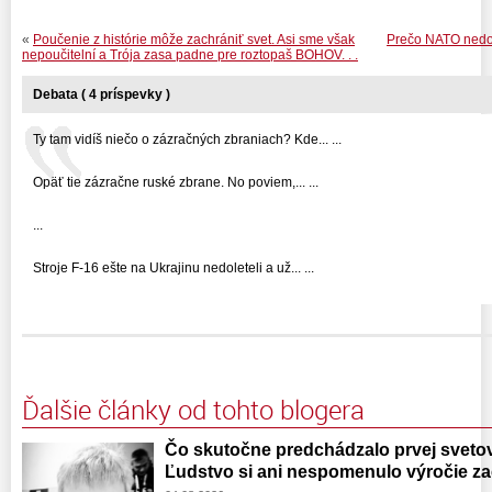
«
Poučenie z histórie môže zachrániť svet. Asi sme však
Prečo NATO nedo
nepoučitelní a Trója zasa padne pre roztopaš BOHOV. . .
Debata ( 4 príspevky )
Ty tam vidíš niečo o zázračných zbraniach? Kde... ...
Opäť tie zázračne ruské zbrane. No poviem,... ...
...
Stroje F-16 ešte na Ukrajinu nedoleteli a už... ...
Ďalšie články od tohto blogera
Čo skutočne predchádzalo prvej svetove
Ľudstvo si ani nespomenulo výročie zač