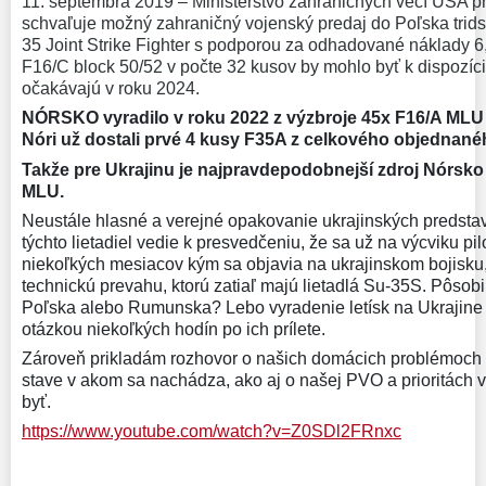
11. septembra 2019 – Ministerstvo zahraničných vecí USA pri
schvaľuje možný zahraničný vojenský predaj do Poľska tridsia
35 Joint Strike Fighter s podporou za odhadované náklady 6,
F16/C block 50/52 v počte 32 kusov by mohlo byť k dispozícii
očakávajú v roku 2024.
NÓRSKO vyradilo v roku 2022 z výzbroje 45x F16/A MLU
Nóri už dostali prvé 4 kusy F35A z celkového objednané
Takže pre Ukrajinu je najpravdepodobnejší zdroj Nórsko
MLU.
Neustále hlasné a verejné opakovanie ukrajinských predstav
týchto lietadiel vedie k presvedčeniu, že sa už na výcviku pil
niekoľkých mesiacov kým sa objavia na ukrajinskom bojisku,
technickú prevahu, ktorú zatiaľ majú lietadlá Su-35S. Pôsobil
Poľska alebo Rumunska? Lebo vyradenie letísk na Ukrajine z
otázkou niekoľkých hodín po ich prílete.
Zároveň prikladám rozhovor o našich domácich problémoch s 
stave v akom sa nachádza, ako aj o našej PVO a prioritách v 
byť.
https://www.youtube.com/watch?v=Z0SDl2FRnxc