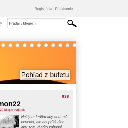
Registrácia
Prihlásenie
y
Pohľad z bufetu
RSS
mon22
22.blog.pravda.sk
Nežijem krátko aby som nič
nevedel, ale ani príliš dlho
aby som všetko zabudol...