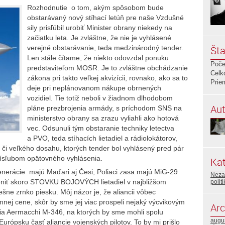
Rozhodnutie o tom, akým spôsobom bude
obstarávaný nový stíhací letúň pre naše Vzdušné
sily prisľúbil urobiť Minister obrany niekedy na
začiatku leta. Je zvláštne, že nie je vyhlásené
verejné obstarávanie, teda medzinárodný tender.
Šta
Len stále čítame, že niekto odovzdal ponuku
Poče
predstaviteľom MOSR. Je to zvláštne obchádzanie
Celk
zákona pri takto veľkej akvizícii, rovnako, ako sa to
Prie
deje pri neplánovanom nákupe obrnených
vozidiel. Tie totiž neboli v žiadnom dlhodobom
Aut
pláne prezbrojenia armády, s príchodom SNS na
ministerstvo obrany sa zrazu vyliahli ako hotová
vec. Odsunuli tým obstaranie techniky letectva
a PVO, teda stíhacích lietadiel a rádiolokátorov,
 či veľkého dosahu, ktorých tender bol vyhlásený pred pár
rísľubom opätovného vyhlásenia.
Kat
enerácie majú Maďari aj Česi, Poliaci zasa majú MiG-29
Neza
meniť skoro STOVKU BOJOVÝCH lietadiel v najbližšom
polit
šne zrnko piesku. Môj názor je, že aliancii vôbec
mnej cene, skôr by sme jej viac prospeli nejaký výcvikovým
Arc
nia Aermacchi M-346, na ktorých by sme mohli spolu
augu
Európsku časť aliancie vojenských pilotov. To by mi prišlo