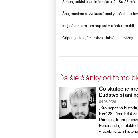
Simon, odkiaľ mas informáciu, že Su-35 má ..
Áno, musíme si vyskúšať pocity našich dedov,..
moj názor som tam napísal v článku.. mohli ...
Gripen je lietajúca rakva, dobrá ako cvičný ...
Ďalšie články od tohto b
Čo skutočne pred
Ľudstvo si ani n
04.08.2026
„Kto nepozná históri
Keď 28. júna 1914 zaz
Principa, ktoré pripra
Ferdinanda, málokto tu
v učebniciach histórie 