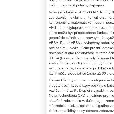
bojovom priestore lietadlo pokročilo vo
cieľom uspokojiť potreby zajtrajška.
Nový rádiolokátor APG-83 AESA firmy No
zobrazenie, flexibilitu a rýchlejšie zame
kompnenty a matematické modely použité 
APG-83 poskytuje pilotom bezprecedentný
ktoré môžu byť prispôsobené funkciami ú
generácie stíhačov radarov tým, že využ
AESA. Radar AESA je vybavený radaro
rozlíšením, umožňujúcim presnú detekci
dokonalejší ako rádiolokátor v lietadl
PESA (Passive Electronically Scanned A
kratších intervaloch.( toto tvrdí výrobca
aktívna anténa, to isté je aj pri lokáto
ktorý môže sledovať súčasne až 30 cie
Ďalším kľúčovým prvkom konfigurácie F-
v počte troch kusov, ktorý poskytuje kri
rozlíšením 6 „x 8“. Displej s vysokým r
Nová technológia CPD umožňuje premieta
situačné zobrazenia vzdušnej aj pozemne
informácie medzi displejmi a digitálne 
tiež kompatibilný so systémom zobrazov