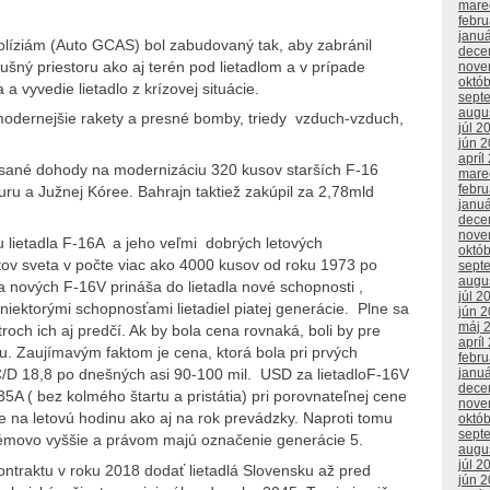
mare
febr
janu
líziám (Auto GCAS) bol zabudovaný tak, aby zabránil
dece
šný priestoru ako aj terén pod lietadlom a v prípade
nove
októ
 a vyvedie lietadlo z krízovej situácie.
sept
augu
modernejšie rakety a presné bomby, triedy vzduch-vzduch,
júl 2
jún 
apríl
sané dohody na modernizáciu 320 kusov starších F-16
mare
febr
ru a Južnej Kóree. Bahrajn taktiež zakúpil za 2,78mld
janu
dece
nove
ku lietadla F-16A a jeho veľmi dobrých letových
októ
štátov sveta v počte viac ako 4000 kusov od roku 1973 po
sept
augu
 nových F-16V prináša do lietadla nové schopnosti ,
júl 2
niektorými schopnosťami lietadiel piatej generácie. Plne sa
jún 
máj 
och ich aj predčí. Ak by bola cena rovnaká, boli by pre
apríl
u. Zaujímavým faktom je cena, ktorá bola pri prvých
febr
janu
C/D 18,8 po dnešných asi 90-100 mil. USD za lietadloF-16V
dece
A ( bez kolmého štartu a pristátia) pri porovnateľnej cene
nove
je na letovú hodinu ako aj na rok prevádzky. Naproti tomu
októ
sept
témovo vyššie a právom majú označenie generácie 5.
augu
júl 2
ntraktu v roku 2018 dodať lietadlá Slovensku až pred
jún 