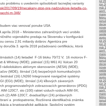
júl 2
uto problému s uvedením spôsobilostí lacnejšej varianty
jún 
.sk/2017/09/19/necakany-stop-pre-nadzvukove-lietadla-co-
máj 
apríl
macchi-m-346/
mare
febr
janu
dece
a budem viac venovať ponuke USA.
nove
októ
príla 2018 – Ministerstvo zahraničných vecí urobilo
sept
ičného vojenského predaja na Slovensku v konfigurácii
augu
júl 2
ou cenou 2,91 miliardy dolárov. Agentúra pre
jún 
 doručila 3. apríla 2018 požadovanú certifikáciu, ktorá
máj 
.
apríl
mare
trnástich (14) lietadiel F-16 bloku 70/72 V; 16 motorov F-
febr
janu
att & Whitney (MDE); pätnásť (15) M61 A1 Vulcan 20
dece
 rádiolokátors aktívnym skenovaním (AESA) (MDE);
nove
októ
ítačov (MDE); štrnásť (14) bezpečných komunikačných
sept
šestnásť (16) LN260 Integrované navigačné systémy
augu
júl 2
GI (EGI) (MDE); štrnásť (14) kĺbových závesných
jún 
ých programovateľných zobrazovacích generátorov (iPDG)
máj 
h AIM-120C7, sto (100) rakiet vzduch-vzduch AIM-9X;
apríl
mare
voch (2) AIM-120C7, dvadsaťštyri (24) prídavných
febr
braní a protiopatrenia; Rozšírená identifikačná známka
janu
dece
kácia a kryptografické aplikácie; Spoločný systém