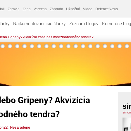
tail
Zdravie
Žena
Varecha
Záhrada
Užitočná
Video
DefenceNews
lánky
Najkomentovanejšie články
Zoznam blogov
Komerčné blog
ebo Gripeny? Akvizícia zasa bez medzinárodného tendra?
ebo Gripeny? Akvizícia
si
odného tendra?
simon
on22
,
Nezaradené