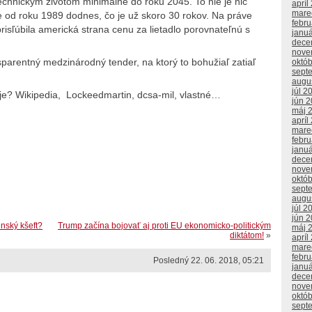
hnickým životom minimálne do roku 2045. To nie je nič
apríl
mare
od roku 1989 dodnes, čo je už skoro 30 rokov. Na práve
febr
isľúbila americká strana cenu za lietadlo porovnateľnú s
janu
dece
nove
sparentný medzinárodný tender, na ktorý to bohužiaľ zatiaľ
októ
sept
augu
júl 2
je? Wikipedia, Lockeedmartin, dcsa-mil, vlastné…
jún 
máj 
apríl
mare
febr
janu
dece
nove
októ
sept
augu
júl 2
jún 
nský kšeft?
Trump začína bojovať aj proti EU ekonomicko-politickým
máj 
diktátom!
»
apríl
mare
febr
Posledný 22. 06. 2018, 05:21
janu
dece
nove
októ
sept