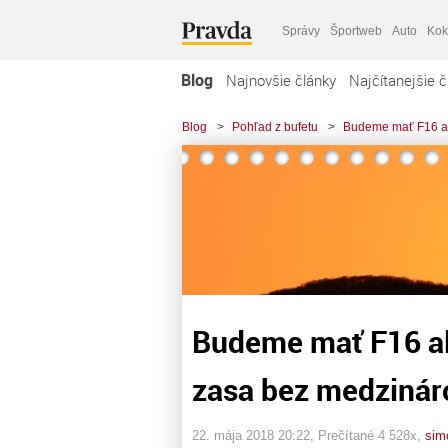
Správy
Športweb
Auto
Kok
Blog
Najnovšie články
Najčítanejšie č
Blog
>
Pohľad z bufetu
>
Budeme mať F16 al
Budeme mať F16 al
zasa bez medzinár
22. mája 2018 20:22
, Prečítané 4 528x,
sim