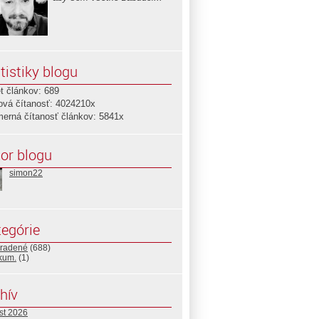
tistiky blogu
t článkov: 689
ová čítanosť: 4024210x
merná čítanosť článkov: 5841x
or blogu
simon22
egórie
radené
(688)
ikum.
(1)
hív
st 2026