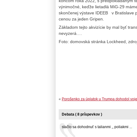
koncom roka 2022, s predpokladaným tec
výnimočné, keďže lietadlá MiG-29 máme 
skončenej výstave IDEEB v Bratislave pr
cenou za jeden Gripen.
Základom tejto akvizície by mal byť tran
nevyzerá….
Foto: domovská stránka Lockheed, zdro
«
Porošenko za úplatok u Trumpa dohodol voje
Debata ( 8 príspevkov )
stačlo sa dohodnuť s talianmi ,, poliakmi ...