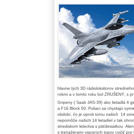
hlavne tých 3D rádiolokátorov stredného
rokmi a v tomto roku bol ZRUŠENÝ, s p
Gripeny ( Saab JAS-39) ako lietadlá 4 g
a F16 Block 50. Poliaci sa chystajú vy
období, čo je oproti tomu našich 14 smie
nepomôže našich 14 lietadiel v tak ohro
strediskom letectva s päťdesiatkou Ale
s trenažérami viacerých typov cvičiť pre 