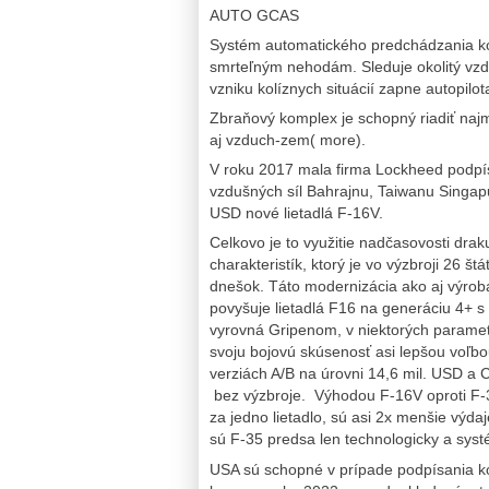
AUTO GCAS
Systém automatického predchádzania ko
smrteľným nehodám. Sleduje okolitý vzdu
vzniku kolíznych situácií zapne autopilota
Zbraňový komplex je schopný riadiť naj
aj vzduch-zem( more).
V roku 2017 mala firma Lockheed podpí
vzdušných síl Bahrajnu, Taiwanu Singapu
USD nové lietadlá F-16V.
Celkovo je to využitie nadčasovosti dra
charakteristík, ktorý je vo výzbroji 26 
dnešok. Táto modernizácia ako aj výroba
povyšuje lietadlá F16 na generáciu 4+ s 
vyrovná Gripenom, v niektorých parametr
svoju bojovú skúsenosť asi lepšou voľbo
verziách A/B na úrovni 14,6 mil. USD a 
bez výzbroje. Výhodou F-16V oproti F-35
za jedno lietadlo, sú asi 2x menšie výda
sú F-35 predsa len technologicky a sys
USA sú schopné v prípade podpísania ko