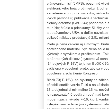
plánovania misií (JMPS); pozemné výcvi
elektronického boja proti medzinárodne
zariadenia a podpora výstavby; náhradné
výcvik personálu; publikácie a technick
cieľový detektor (GBU-54); podporná a sk
munície; štúdie a prieskumy; Služby v obl
a dodávateľov v USA; a ďalšie súvisiac
celkové náklady predstavujú 2,91 miliard
Preto je cena celkom aj s možnými budú
spotrebného materiálu vyčíslená asi o mi
výzbroje s výcvikom a preškolením. Takž
a náhradných dielcov ( systémová cena 
14 bojových F-16V( to je ten BLOCK 70/7
vyčíslená v povolení preto, aby sa v b
povolenie a schválenie Kongresom.
Block 70( F-16V) bol vyvinutý na základ
pôsobili staršie verzie F-16 a na základ
16 a objednal si minimálne 16 ks. novýc
je rozpoznateľné podľa „hrbov“ nad kore
modernizácia výroby F-16, ktorá kombin
vylepšenými radarovými systémami, zd