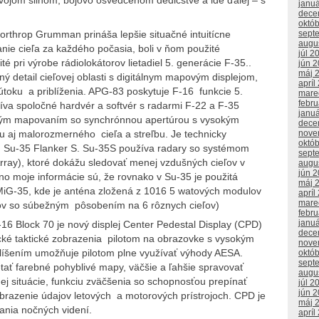
 svojom silnom, bojovo osvedčenom dedičstve a ide ďalej – s
janu
dece
októ
rthrop Grumman prináša lepšie situačné intuitícne
sept
augu
ranie cieľa za každého počasia, boli v ňom použité
júl 2
pri výrobe rádiolokátorov lietadiel 5. generácie F-35..
jún 
máj 
 detail cieľovej oblasti s digitálnym mapovým displejom,
apríl
toku a priblíženia. APG-83 poskytuje F-16 funkcie 5.
mare
febr
íva spoločné hardvér a softvér s radarmi F-22 a F-35
janu
vým mapovaním so synchrónnou apertúrou s vysokým
dece
u aj malorozmerného cieľa a streľbu. Je technicky
nove
októ
ách Su-35 Flanker S. Su-35S používa radary so systémom
sept
rray), ktoré dokážu sledovať menej vzdušných cieľov v
augu
jún 
, no moje informácie sú, že rovnako v Su-35 je použitá
máj 
re MiG-35, kde je anténa zložená z 1016 5 watových modulov
apríl
mare
ľov so súbežným pôsobením na 6 rôznych cieľov)
febr
janu
16 Block 70 je nový displej Center Pedestal Display (CPD)
dece
tické taktické zobrazenia pilotom na obrazovke s vysokým
nove
ozlíšením umožňuje pilotom plne využívať výhody AESA.
októ
sept
ť farebné pohyblivé mapy, väčšie a ľahšie spravovať
augu
j situácie, funkciu zväčšenia so schopnosťou prepínať
júl 2
jún 
zobrazenie údajov letových a motorových prístrojoch. CPD je
máj 
ania nočných videní.
apríl