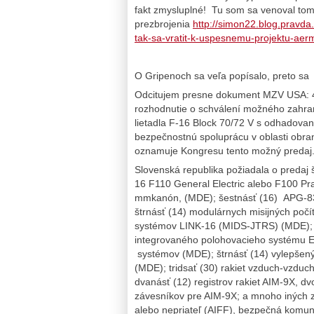
fakt zmysluplné! Tu som sa venoval tom
prezbrojenia
http://simon22.blog.pravda
tak-sa-vratit-k-uspesnemu-projektu-aer
O Gripenoch sa veľa popísalo, preto s
Odcitujem presne dokument MZV USA: 4.a
rozhodnutie o schválení možného zahran
lietadla F-16 Block 70/72 V s odhadovan
bezpečnostnú spoluprácu v oblasti obrany
oznamuje Kongresu tento možný predaj
Slovenská republika požiadala o predaj š
16 F110 General Electric alebo F100 Pr
mmkanón, (MDE); šestnásť (16) APG-83
štrnásť (14) modulárnych misijných poč
systémov LINK-16 (MIDS-JTRS) (MDE); 
integrovaného polohovacieho systému E
systémov (MDE); štrnásť (14) vylepšen
(MDE); tridsať (30) rakiet vzduch-vzduc
dvanásť (12) registrov rakiet AIM-9X, d
závesníkov pre AIM-9X; a mnoho iných z
alebo nepriateľ (AIFF), bezpečná komuni