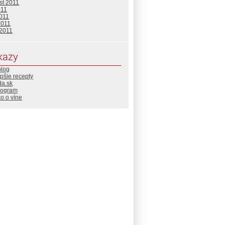
st 2011
011
2011
2011
 2011
kazy
blog
pšie recepty
da.sk
rogram
o o víne