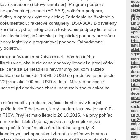
nove
kové zariadenie (letový simulátor); Program podpory
októ
sept
j bezpečnostnej pomoci (ECISAP); softvér a podpora;
augu
 diely a opravy / výmeny dielov; Zariadenia na školenie a
júl 2
ú dokumentáciu; raketové kontajnery; DSU-38A / B osvetlený
jún 
máj 
úšobná výstroj; integrácia a testovanie podpory lietadiel a
apríl
asti technickej, inžinierskej a logistickej podpory pre vládu
mare
febr
e prvky logistiky a programovej podpory. Odhadované
janu
y dolárov..
októ
sept
cimi dodávkami množstva rakiet , bômb a iného
mare
liardu viac, ako bude cena dodávky lietadiel a prvej várky
febr
janu
e cena za 14 lietadiel s nevyhnutný balíkom služieb
dece
balíka) bude niekde 1,9MLD USD čo predstavuje pri počte
nove
sept
2) viac ako 100 mil. USD za kus. Miliarda naviac je
febr
udúcnosti pri dodávkach zbraní nemuselo znova čakať na
janu
dece
nove
októ
e skúseností z predchádzajúcich konfliktov v ktorých
sept
e požiadavky Tchaj-wanu, ktorý modernizuje svoje staré F-
augu
h F16V. Prvý let malo lietadlo 26.10.2015. Na prvý pohľad
júl 2
jún 
ňmi krídel. Blok 70 je najnovšia a najkomplexnejšia
máj 
uje početné možnosti a štrukturálne upgrady. S
apríl
mare
okonalenými schopnosťami zbraní a lepším vedomím o
febr