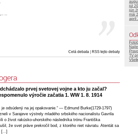
augu
.
júl 2
jún 
. ...
máj 
apríl
Od
Foto
Najle
Prav
Celá debata
|
RSS tejto debaty
TV p
Všetk
logera
chádzalo prvej svetovej vojne a kto ju začal?
espomenulo výročie začatia 1. WW 1. 8. 1914
u, je odsúdený na jej opakovanie.“ — Edmund Burke(1729-1797)
neli v Sarajeve výstrely mladého srbského nacionalistu Gavrila
vili o život rakúsko-uhorského následníka trónu Františka
šil, že svet práve prekročil bod, z ktorého niet návratu. Atentát sa
[...]