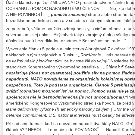
Ďalšie klamstvo je, že ZMLUVA NATO prostredníctvom článku 5 au
OCHRANU a POMOC NAPADNUTÉMU ČLENOVI ….. Nie, kto dobre 
A NIE POVINNOSŤ… „
pomôže zmluvnej
strane alebo stranám ta
bezodkladne podnikne sama a v súlade s ostatnými stranami takú 
za potrebnú, včítane použitia ozbrojenej sily, s cieľom obnoviť a u
severoatlantickej oblasti. Akýkoľvek taký ozbrojený útok a všetky o
dôsledku budú bezodkladne oznámené Bezpečnostnej rade…“
Vysvetlenie článku 5 podala aj ministerka Albrightová 7.októbra 1997
nákladoch s tým spojených a Rusku.:
,,Rozšírenie… nás nezaväzuje
na každý násilný incident tým, že by sme išli do vojny.“
Následne bol
stanovisko Kongresového výskumného strediska…
,,
Článok 5 Seve
nezaisťuje (does not guarantee) použitie sily na pomoc žiadn
napadnutý. NATO považujeme za organizáciu kolektívnej obrany
bezpečnosti. Toto je podstata organizácie. Článok 5 prehlasu
zvážiť (consider) možnosť ísť na pomoc. Pomoc však nie je 
spojencom nie je bezpodmienečná (is not unconditional).“
Iný
amerického Kongresového výskumného strediska hovorí, že pred v
jasne definovaný výlučne (!) americký národný záujem (…for the United
defense commitment, U.S. national interests must clearly be affecte
Príklad sme tu mali, keď sa navzájom napadli dva štáty NATO- Gré
článok 5?? NEBOL… Lebo nie je to POVINNOSŤ…. Napadli Kurdi ú