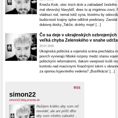
Knieža Krok, otec troch dcér a zakladateľ českého
mal obrovský hlavybôľ, dnes to aj migrénou zovú. 
vládnuci rod, nemal totiž syna, ktorému by odovzdal
budúcnosti krajiny úplne odlišné predstavy. Zavolal 
dubovej dosky.„Takže, dcérky moje! [...]
Čo sa deje v ukrajinských ozbrojených 
veľká chyba Zelenského v snahe udržať
20.07.2026
Ukrajinská politická a vojenská scéna prechádza 
povrch vyvierajú hlboké rozpory medzi starou voje
politickými reformátormi, tlakom verejnosti kvôli m
kontrolu nad masívnymi finančnými tokmi v obrann
za oponou kyjevského vedenia? „Busifikácia“ [...]
RSS
simon22
simon22.blog.pravda.sk
Nežijem krátko aby som nič
nevedel, ale ani príliš dlho
aby som všetko zabudol...