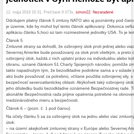
12. mája 2018 20:31
, Prečítané 9 073x,
simon22
,
Nezaradené
Odcitujem platný článok 5 zmluvy NATO ako aj poznámky pod čiaro
je územie, kde by mohol byť tento článok aplikovaný. Dokonca veľ
aplikáciu článku 5,hoci sú tam rozmiestnené jednotky USA. To je l
Článok 5
Zmluvné strany sa dohodli, že ozbrojený útok proti jednej alebo vi
Severnej Amerike bude považovaný za útok proti všetkým, a preto od
ozbrojený útok, každá z nich uplatní právo na individuálnu alebo ko
obranu, uznané článkom 51 Charty Spojených národov, pomôže zml
takto napadnutým tým, že bezodkladne podnikne sama a v súlade s 
akú bude považovať za potrebnú, včítane použitia ozbrojenej sily, s
bezpečnosť severoatlantickej oblasti. Akýkoľvek taký ozbrojený úto
jeho dôsledku budú bezodkladne oznámené Bezpečnostnej rade. Ti
akonáhle Bezpečnostná rada prijme opatrenia potrebné na obnove
medzinárodného mieru a bezpečnosti.
Článok 6 – (pozn. č. 1 pod čiarou)
Na účely článku 5 sa za ozbrojený útok na jednu alebo viac zmluvn
útok:
– na území akejkoľvek zmluvnej strany v Európe alebo Severnej Am