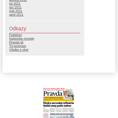
august 2011
júl 2011
jún 2011
máj 2011
apríl 2011
Odkazy
Fotoblog
Najlepšie recepty
Pravda.sk
TV program
Všetko o víne