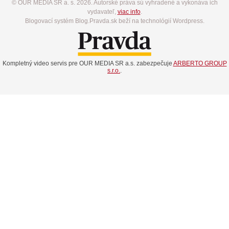
© OUR MEDIA SR a. s. 2026. Autorské práva sú vyhradené a vykonáva ich
vydavateľ,
viac info
.
Blogovací systém Blog.Pravda.sk beží na technológií Wordpress.
Kompletný video servis pre OUR MEDIA SR a.s. zabezpečuje
ARBERTO GROUP
s.r.o.
.