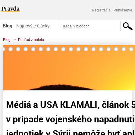
Registrácia
Prihlásenie
Blog
Najnovšie články
Najčítanejšie články
Blog
>
Pohľad z bufetu
Najkomentovanejšie články
>
Médiá a USA KLAMALI, článok 5 zmluvy NATO v prípade vojenského
Zoznam blogov
napadnutia amerických jednotiek
Komerčné blogy
Médiá a USA KLAMALI, článok 
v prípade vojenského napadnut
jednotiek v Sýrii nemôže byť ap