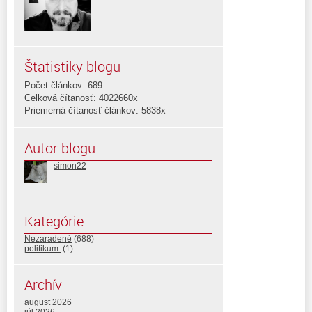
Štatistiky blogu
Počet článkov: 689
Celková čítanosť: 4022660x
Priemerná čítanosť článkov: 5838x
Autor blogu
simon22
Kategórie
Nezaradené
(688)
politikum.
(1)
Archív
august 2026