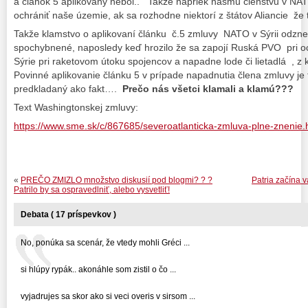
a článok 5 aplikovaný nebol.. Takže napriek nášmu členstvu v NA
ochrániť naše územie, ak sa rozhodne niektorí z štátov Aliancie že 
Takže klamstvo o aplikovaní článku č.5 zmluvy NATO v Sýrii odzne
spochybnené, naposledy keď hrozilo že sa zapojí Ruská PVO pri o
Sýrie pri raketovom útoku spojencov a napadne lode či lietadlá , z
Povinné aplikovanie článku 5 v prípade napadnutia člena zmluvy je 
predkladaný ako fakt….
Prečo nás všetci klamali a klamú???
Text Washingtonskej zmluvy:
https://www.sme.sk/c/867685/severoatlanticka-zmluva-plne-znenie.
«
PREČO ZMIZLO množstvo diskusií pod blogmi? ? ?
Patria začína v
Patrilo by sa ospravedlniť, alebo vysvetliť!
Debata ( 17 príspevkov )
No, ponúka sa scenár, že vtedy mohli Gréci ...
si hlúpy rypák.. akonáhle som zistil o čo ...
vyjadrujes sa skor ako si veci overis v sirsom ...