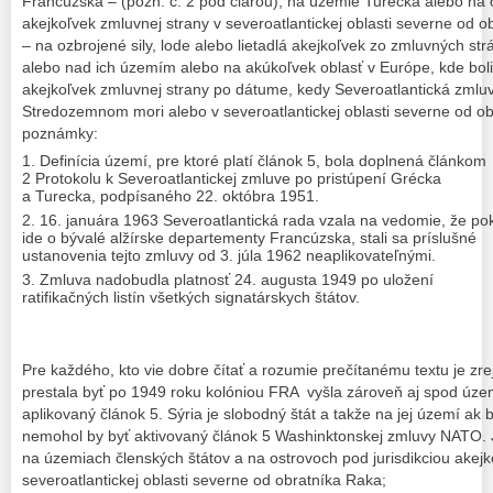
Francúzska – (pozn. č. 2 pod čiarou), na územie Turecka alebo na o
akejkoľvek zmluvnej strany v severoatlantickej oblasti severne od o
– na ozbrojené sily, lode alebo lietadlá akejkoľvek zo zmluvných st
alebo nad ich územím alebo na akúkoľvek oblasť v Európe, kde bol
akejkoľvek zmluvnej strany po dátume, kedy Severoatlantická zmluva
Stredozemnom mori alebo v severoatlantickej oblasti severne od o
poznámky:
Definícia území, pre ktoré platí článok 5, bola doplnená článkom
2 Protokolu k Severoatlantickej zmluve po pristúpení Grécka
a Turecka, podpísaného 22. októbra 1951.
16. januára 1963 Severoatlantická rada vzala na vedomie, že pok
ide o bývalé alžírske departementy Francúzska, stali sa príslušné
ustanovenia tejto zmluvy od 3. júla 1962 neaplikovateľnými.
Zmluva nadobudla platnosť 24. augusta 1949 po uložení
ratifikačných listín všetkých signatárskych štátov.
Pre každého, kto vie dobre čítať a rozumie prečítanému textu je zre
prestala byť po 1949 roku kolóniou FRA vyšla zároveň aj spod úze
aplikovaný článok 5. Sýria je slobodný štát a takže na jej území ak
nemohol by byť aktivovaný článok 5 Washinktonskej zmluvy NATO. J
na územiach členských štátov a na ostrovoch pod jurisdikciou akejk
severoatlantickej oblasti severne od obratníka Raka;