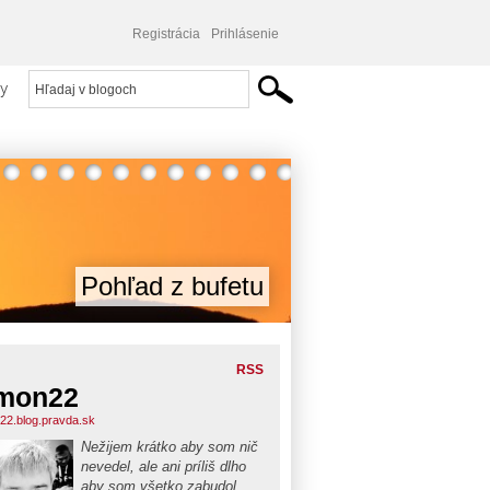
Registrácia
Prihlásenie
y
Pohľad z bufetu
RSS
mon22
22.blog.pravda.sk
Nežijem krátko aby som nič
nevedel, ale ani príliš dlho
aby som všetko zabudol...