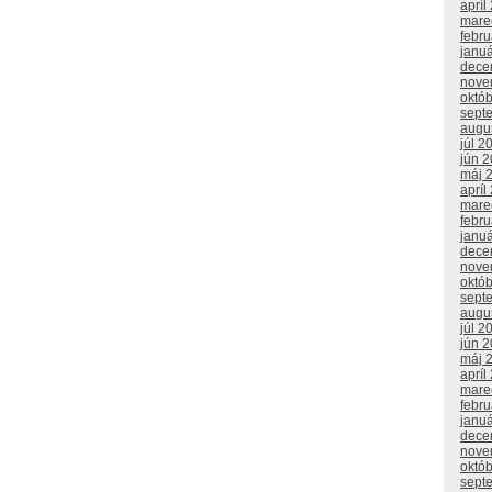
apríl
mare
febr
janu
dece
nove
októ
sept
augu
júl 2
jún 
máj 
apríl
mare
febr
janu
dece
nove
októ
sept
augu
júl 2
jún 
máj 
apríl
mare
febr
janu
dece
nove
októ
sept