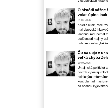
v učebniciach histórie 
O histórii vážne
volať úplne inak. 
21.07.2026
Knieža Krok, otec tr
mal obrovský hlavybô
vládnuci rod, nemal t
budúcnosti krajiny úpl
dubovej dosky.„Takže,
Čo sa deje v ukr
veľká chyba Zel
20.07.2026
Ukrajinská politická
povrch vyvierajú hlb
politickými reformáto
kontrolu nad masívny
za oponou kyjevského 