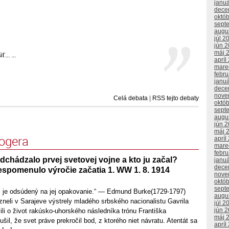
janu
dece
októ
sept
augu
júl 2
jún 
máj 
.. ...
apríl
mare
febr
janu
dece
nove
Celá debata
|
RSS tejto debaty
októ
sept
augu
jún 
máj 
logera
apríl
mare
febr
chádzalo prvej svetovej vojne a kto ju začal?
janu
dece
espomenulo výročie začatia 1. WW 1. 8. 1914
nove
októ
sept
u, je odsúdený na jej opakovanie.“ — Edmund Burke(1729-1797)
augu
neli v Sarajeve výstrely mladého srbského nacionalistu Gavrila
júl 2
jún 
vili o život rakúsko-uhorského následníka trónu Františka
máj 
šil, že svet práve prekročil bod, z ktorého niet návratu. Atentát sa
apríl