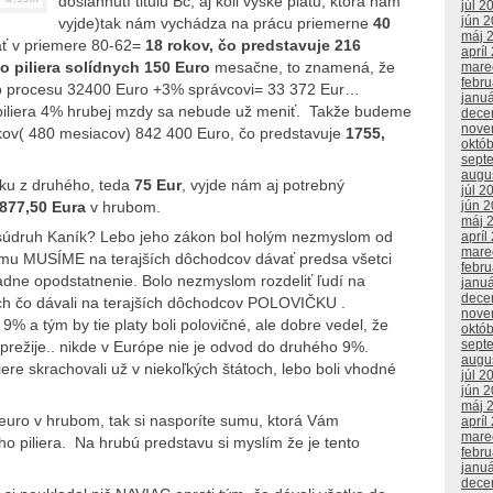
dosiahnutí titulu Bc, aj kôli výške platu, ktorá nám
júl 2
jún 
vyjde)tak nám vychádza na prácu priemerne
40
máj 
ť v priemere 80-62=
18 rokov, čo predstavuje 216
apríl
o piliera solídnych 150 Euro
mesačne, to znamená, že
mare
febr
o procesu 32400 Euro +3% správcovi= 33 372 Eur…
janu
iliera 4% hrubej mzdy sa nebude už meniť. Takže budeme
dece
nove
kov( 480 mesiacov) 842 400 Euro, čo predstavuje
1755,
októ
sept
augu
ku z druhého, teda
75 Eur
, vyjde nám aj potrebný
júl 2
877,50 Eura
v hrubom.
jún 
máj 
il súdruh Kaník? Lebo jeho zákon bol holým nezmyslom od
apríl
mare
mu MUSÍME na terajších dôchodcov dávať predsa všetci
febr
iadne opodstatnenie. Bolo nezmyslom rozdeliť ľudí na
janu
dece
ých čo dávali na terajších dôchodcov POLOVIČKU .
nove
9% a tým by tie platy boli polovičné, ale dobre vedel, že
októ
sept
eprežije.. nikde v Európe nie je odvod do druhého 9%.
augu
ere skrachovali už v niekoľkých štátoch, lebo boli vhodné
júl 2
jún 
máj 
uro v hrubom, tak si nasporíte sumu, ktorá Vám
apríl
mare
 piliera. Na hrubú predstavu si myslím že je tento
febr
janu
dece