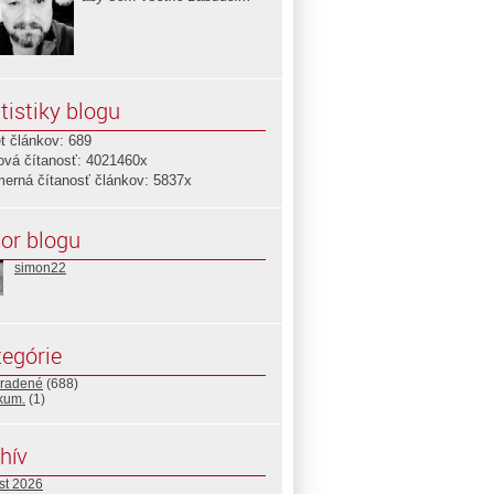
tistiky blogu
t článkov: 689
ová čítanosť: 4021460x
merná čítanosť článkov: 5837x
or blogu
simon22
egórie
radené
(688)
ikum.
(1)
hív
st 2026