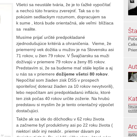
Všetci sa neustále tvária, že je to ťažké vypočítať
a nechcú túto hranicu zverejniť. Tak sa o to
pokúsim sedliackym rozumom, dopracujem sa
k sume , ktorá bude orientačná, ale veľmi blížiaca
sa realite.
Šta
Musíme prijať určité predpokladané
Poče
zjednodušujúce kritériá a ohraničenia. Vieme, že
Celk
priemerný vek dožitia u mužov je na Slovensku asi
Prie
71 rokov, u žien 79 rokov. V Švajčiarsku sa muži
dožívajú v priemere 79 rokov a ženy 85 rokov.
Aut
Predstavím si, že sa budeme mať stále lepšie a aj
u nás sa v priemere
dožijeme všetci 80 rokov
.
Nepočítal som žiaden zisk DSS v prospech
sporiteľov( doteraz žiaden za 10 rokov nevytvorili),
lebo nepočítam ani predpokladanú infláciu, ktoré
Kat
ten zisk počas 40 rokov určite zožerie. Na hrubú
predstavu si myslím že je tento orientačný výpočet
Neza
dostačujúci.
polit
Takže ak sa ide do dôchodku v 62 roku života
Arc
a začneme byť produktívny asi po 22 roku života (
niektorí skôr iný neskôr.. priemer dávam po
augu