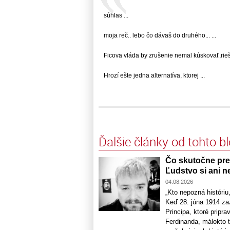
súhlas ...
moja reč.. lebo čo dávaš do druhého... ...
Ficova vláda by zrušenie nemal kúskovať,riešiť.
Hrozí ešte jedna alternatíva, ktorej ...
Ďalšie články od tohto b
Čo skutočne pred
Ľudstvo si ani n
04.08.2026
„Kto nepozná históri
Keď 28. júna 1914 zaz
Principa, ktoré pripra
Ferdinanda, málokto tu