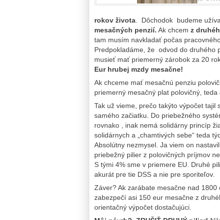
rokov života
. Dôchodok budeme užíva
mesačných penzií.
Ak chcem
z druhéh
tam musím navkladať počas pracovnéh
Predpokladáme, že odvod do druhého p
musieť mať priemerný zárobok za 20 ro
Eur
hrubej mzdy mesačne!
Ak chceme mať mesačnú penziu polovič
priemerný mesačný plat polovičný, teda
Tak už vieme, prečo takýto výpočet taj
samého začiatku. Do priebežného systé
rovnako , inak nemá solidárny princíp ž
solidárnych a „chamtivých sebe“ teda t
Absolútny nezmysel. Ja viem on nastavil 
priebežný pilier z polovičných príjmov n
S tými 4% sme v priemere EU. Druhé pili
akurát pre tie DSS a nie pre sporiteľov.
Záver? Ak zarábate mesačne nad 1800 e
zabezpečí asi 150 eur mesačne z druhého
orientačný výpočet dostačujúci.