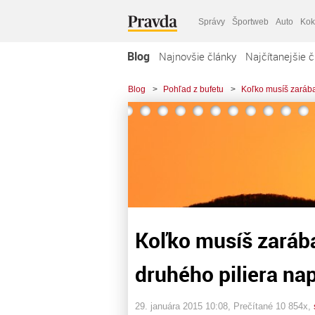
Správy
Športweb
Auto
Kok
Blog
Najnovšie články
Najčítanejšie č
Blog
>
Pohľad z bufetu
>
Koľko musíš zarába
Koľko musíš zarába
druhého piliera na
29. januára 2015 10:08
, Prečítané 10 854x,