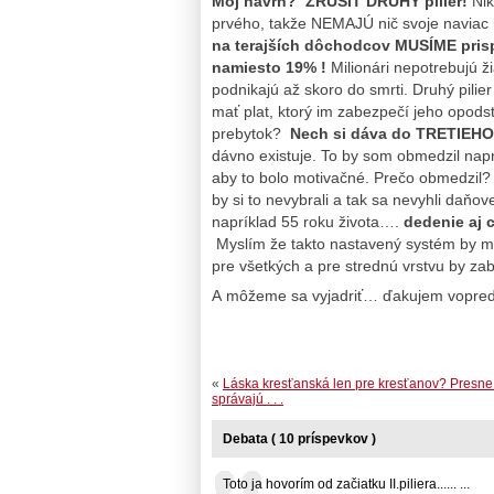
Môj návrh? ZRUŠIŤ DRUHÝ pilier!
Nik
prvého, takže NEMAJÚ nič svoje naviac
na terajších dôchodcov MUSÍME prisp
namiesto 19% !
Milionári nepotrebujú ži
podnikajú až skoro do smrti. Druhý pilie
mať plat, ktorý im zabezpečí jeho opods
prebytok?
Nech si dáva do TRETIEHO
dávno existuje. To by som obmedzil napr
aby to bolo motivačné. Prečo obmedzil?
by si to nevybrali a tak sa nevyhli daňo
napríklad 55 roku života….
dedenie aj 
Myslím že takto nastavený systém by m
pre všetkých a pre strednú vrstvu by zab
A môžeme sa vyjadriť… ďakujem vopred 
«
Láska kresťanská len pre kresťanov? Presne 
správajú . . .
Debata ( 10 príspevkov )
Toto ja hovorím od začiatku II.piliera...... ...