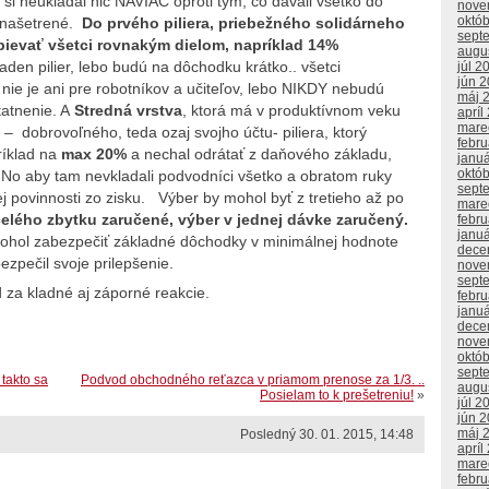
 si neukladal nič NAVIAC oproti tým, čo dávali všetko do
nove
októ
 našetrené.
Do prvého piliera, priebežného solidárneho
sept
ievať všetci rovnakým dielom, napríklad 14%
augu
aden pilier, lebo budú na dôchodku krátko.. všetci
júl 2
jún 
r nie je ani pre robotníkov a učiteľov, lebo NIKDY nebudú
máj 
tatnenie. A
Stredná vrstva
, ktorá má v produktívnom veku
apríl
mare
– dobrovoľného, teda ozaj svojho účtu- piliera, ktorý
febr
íklad na
max 20%
a nechal odrátať z daňového základu,
janu
októ
 No aby tam nevkladali podvodníci všetko a obratom ruky
sept
vej povinnosti zo zisku. Výber by mohol byť z tretieho až po
mare
celého zbytku zaručené, výber v jednej dávke zaručený.
febr
janu
ohol zabezpečiť základné dôchodky v minimálnej hodnote
dece
ezpečil svoje prilepšenie.
nove
sept
za kladné aj záporné reakcie.
febr
janu
dece
nove
októ
sept
takto sa
Podvod obchodného reťazca v priamom prenose za 1/3. ..
augu
Posielam to k prešetreniu!
»
júl 2
jún 
máj 
Posledný 30. 01. 2015, 14:48
apríl
mare
febr