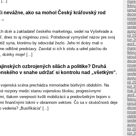
[...]
mare
febr
janu
 či nevážne, ako sa mohol Český kráľovský rod
dece
..
nove
októ
sept
och dcér a zakladateľ českého marketingu, sedel na Vyšehrade a
augu
júl 2
ľ, dnes to aj migrénou zovú. Potreboval vymyslieť názov pre svoj
jún 
otiž syna, ktorému by odovzdal žezlo. Jeho tri dcéry mali o
apríl
mare
ne odlišné predstavy. Zavolal si ich k stolu a udrel päsťou do
febr
 dcérky moje! [...]
janu
dece
nove
ajinských ozbrojených silách a politike? Druhá
októ
enského v snahe udržať si kontrolu nad „všetkým“.
sept
augu
júl 2
 a vojenská scéna prechádza mimoriadne búrlivým obdobím. Na
jún 
oké rozpory medzi starou vojenskou školou, progresívnymi
máj 
apríl
rmi, tlakom verejnosti kvôli mobilizácii a predovšetkým bojom o
febr
mi finančnými tokmi v obrannom sektore. Čo sa v skutočnosti deje
janu
dece
vedenia? „Busifikácia“ [...]
nove
októ
sept
augu
júl 2
jún 