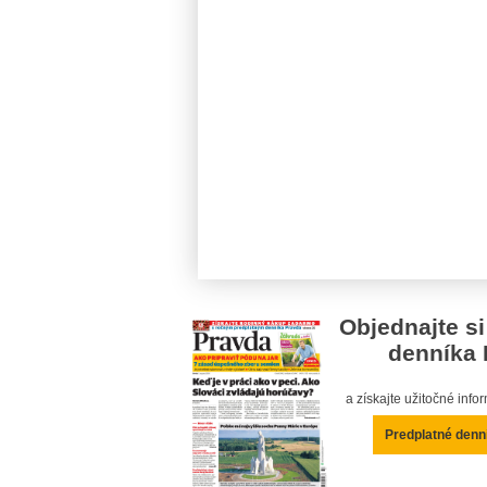
Objednajte si
denníka 
a získajte užitočné inf
Predplatné denn