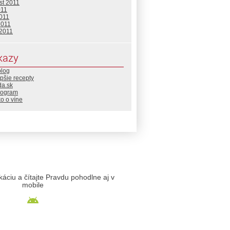
st 2011
011
2011
2011
 2011
kazy
blog
pšie recepty
da.sk
rogram
o o víne
likáciu a čítajte Pravdu pohodlne aj v
mobile