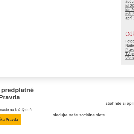
augu
júl 2
jún 
máj 
apríl
Od
Foto
Najle
Prav
TV p
Všetk
 predplatné
Pravda
stiahnite si ap
ormácie na každý deň
sledujte naše sociálne siete
íka Pravda