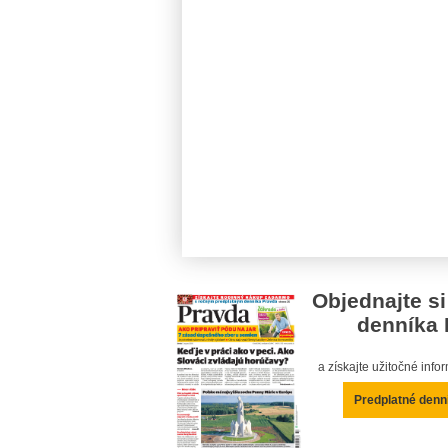
Objednajte si
denníka 
a získajte užitočné inf
Predplatné denn