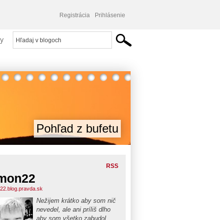
Registrácia
Prihlásenie
y
Pohľad z bufetu
RSS
mon22
22.blog.pravda.sk
Nežijem krátko aby som nič
nevedel, ale ani príliš dlho
aby som všetko zabudol...