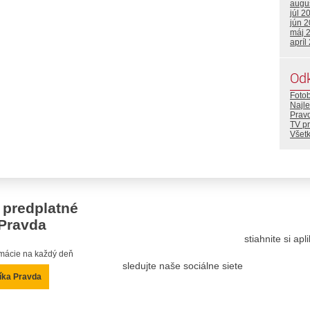
augu
júl 2
jún 
máj 
apríl
Od
Foto
Najle
Prav
TV p
Všetk
 predplatné
Pravda
stiahnite si ap
ormácie na každý deň
sledujte naše sociálne siete
íka Pravda