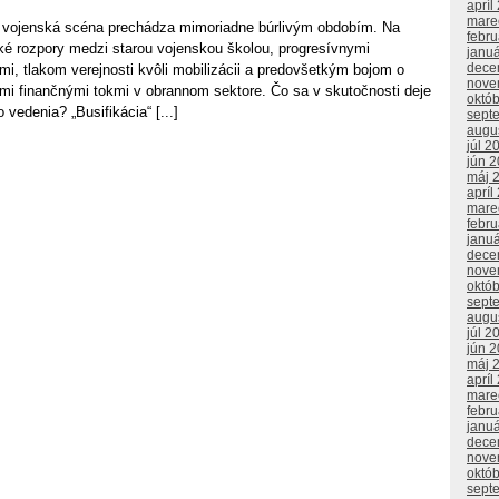
apríl
mare
 a vojenská scéna prechádza mimoriadne búrlivým obdobím. Na
febr
oké rozpory medzi starou vojenskou školou, progresívnymi
janu
dece
rmi, tlakom verejnosti kvôli mobilizácii a predovšetkým bojom o
nove
mi finančnými tokmi v obrannom sektore. Čo sa v skutočnosti deje
októ
vedenia? „Busifikácia“ [...]
sept
augu
júl 2
jún 
máj 
apríl
mare
febr
janu
dece
nove
októ
sept
augu
júl 2
jún 
máj 
apríl
mare
febr
janu
dece
nove
októ
sept