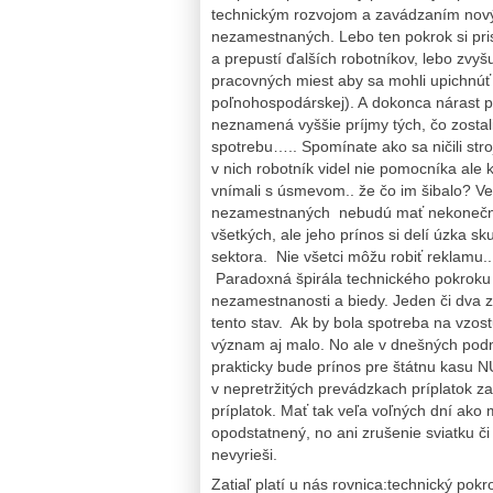
technickým rozvojom a zavádzaním novýc
nezamestnaných. Lebo ten pokrok si pris
a prepustí ďalších robotníkov, lebo zvyšu
pracovných miest aby sa mohli upichnúť 
poľnohospodárskej). A dokonca nárast 
neznamená vyššie príjmy tých, čo zostali
spotrebu….. Spomínate ako sa ničili str
v nich robotník videl nie pomocníka ale
vnímali s úsmevom.. že čo im šibalo? V
nezamestnaných nebudú mať nekonečnú 
všetkých, ale jeho prínos si delí úzka 
sektora. Nie všetci môžu robiť reklamu.. 
Paradoxná špirála technického pokroku p
nezamestnanosti a biedy. Jeden či dva 
tento stav. Ak by bola spotreba na vzo
význam aj malo. No ale v dnešných podmie
prakticky bude prínos pre štátnu kasu N
v nepretržitých prevádzkach príplatok 
príplatok. Mať tak veľa voľných dní ako 
opodstatnený, no ani zrušenie sviatku či
nevyrieši.
Zatiaľ platí u nás rovnica:technický pokr