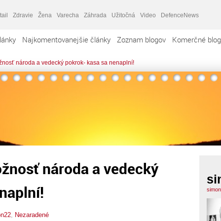
tail
Zdravie
Žena
Varecha
Záhrada
Užitočná
Video
DefenceNews
lánky
Najkomentovanejšie články
Zoznam blogov
Komerčné blog
ožnosť národa a vedecký pokrok- kasa sa nenaplní!
ožnosť národa a vedecký
si
naplní!
simon
on22
,
Nezaradené