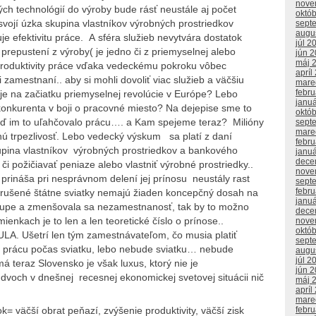
nove
h technológií do výroby bude rásť neustále aj počet
októ
vojí úzka skupina vlastníkov výrobných prostriedkov
sept
augu
je efektivitu práce. A sféra služieb nevytvára dostatok
júl 2
prepustení z výroby( je jedno či z priemyselnej alebo
jún 
máj 
produktivity práce vďaka vedeckému pokroku vôbec
apríl
 zamestnaní.. aby si mohli dovoliť viac služieb a väčšiu
mare
febr
oje na začiatku priemyselnej revolúcie v Európe? Lebo
janu
 konkurenta v boji o pracovné miesto? Na dejepise sme to
októ
eď im to uľahčovalo prácu…. a Kam spejeme teraz? Milióny
sept
mare
trpezlivosť. Lebo vedecký výskum sa platí z daní
febr
skupina vlastníkov výrobných prostriedkov a bankového
janu
dece
či požičiavať peniaze alebo vlastniť výrobné prostriedky..
nove
rináša pri nesprávnom delení jej prínosu neustály rast
sept
febr
zrušené štátne sviatky nemajú žiaden koncepčný dosah na
janu
stupe a zmenšovala sa nezamestnanosť, tak by to možno
dece
nkach je to len a len teoretické číslo o prínose..
nove
októ
ULA. Ušetrí len tým zamestnávateľom, čo musia platiť
sept
za prácu počas sviatku, lebo nebude sviatku… nebude
augu
júl 2
má teraz Slovensko je však luxus, ktorý nie je
jún 
 dvoch v dnešnej recesnej ekonomickej svetovej situácii nič
máj 
apríl
mare
febr
ok= väčší obrat peňazí, zvýšenie produktivity, väčší zisk