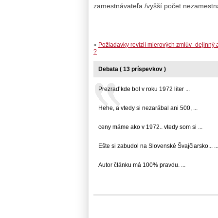
zamestnávateľa /vyšší počet nezamestn
«
Požiadavky revízií mierových zmlúv- dejinný 
?
Debata ( 13 príspevkov )
Prezraď kde bol v roku 1972 liter ...
Hehe, a vtedy si nezarábal ani 500, ...
ceny máme ako v 1972.. vtedy som si ...
Ešte si zabudol na Slovenské Švajčiarsko... ..
Autor článku má 100% pravdu. ...