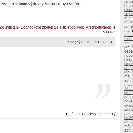
janu
aných a väčšie výdavky na sociálny systém….
dece
októ
sept
augu
júl 2
jún 
absurdistan!
Dôchodkové zlodejstvá a spravodlivosť, v jednoduchosti je
máj 
krása.
»
apríl
mare
Posledný 03. 06. 2012, 05:21
febr
janu
dece
nove
októ
sept
augu
jún 
máj 
apríl
mare
febr
.
janu
dece
nove
októ
sept
augu
Celá debata
|
RSS tejto debaty
júl 2
jún 
máj 
apríl