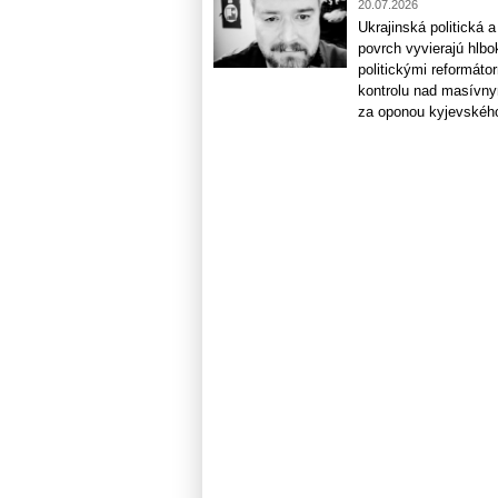
20.07.2026
Ukrajinská politická
povrch vyvierajú hlb
politickými reformáto
kontrolu nad masívny
za oponou kyjevského 