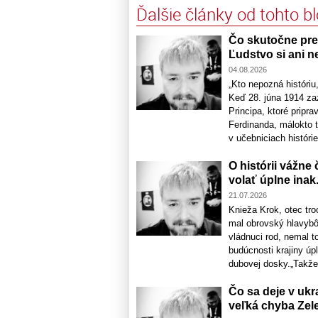
Ďalšie články od tohto b
Čo skutočne pred
Ľudstvo si ani n
04.08.2026
„Kto nepozná históri
Keď 28. júna 1914 zaz
Principa, ktoré pripra
Ferdinanda, málokto tu
v učebniciach histórie 
O histórii vážne
volať úplne inak. 
21.07.2026
Knieža Krok, otec tr
mal obrovský hlavybô
vládnuci rod, nemal t
budúcnosti krajiny úpl
dubovej dosky.„Takže,
Čo sa deje v ukr
veľká chyba Zel