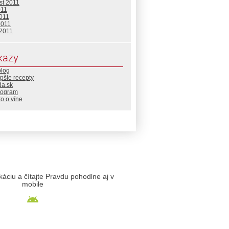
st 2011
011
2011
2011
 2011
kazy
blog
pšie recepty
da.sk
rogram
o o víne
likáciu a čítajte Pravdu pohodlne aj v
mobile