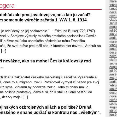
mare
logera
febr
janu
dece
chádzalo prvej svetovej vojne a kto ju začal?
nove
espomenulo výročie začatia 1. WW 1. 8. 1914
októ
sept
augu
júl 2
u, je odsúdený na jej opakovanie.“ — Edmund Burke(1729-1797)
jún 
neli v Sarajeve výstrely mladého srbského nacionalistu Gavrila
apríl
vili o život rakúsko-uhorského následníka trónu Františka
mare
febr
šil, že svet práve prekročil bod, z ktorého niet návratu. Atentát sa
janu
[...]
dece
nove
októ
 či nevážne, ako sa mohol Český kráľovský rod
sept
..
augu
júl 2
jún 
och dcér a zakladateľ českého marketingu, sedel na Vyšehrade a
máj 
apríl
ľ, dnes to aj migrénou zovú. Potreboval vymyslieť názov pre svoj
febr
otiž syna, ktorému by odovzdal žezlo. Jeho tri dcéry mali o
janu
ne odlišné predstavy. Zavolal si ich k stolu a udrel päsťou do
dece
nove
 dcérky moje! [...]
októ
sept
ajinských ozbrojených silách a politike? Druhá
augu
júl 2
enského v snahe udržať si kontrolu nad „všetkým“.
jún 