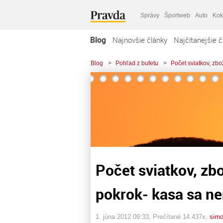
Správy
Športweb
Auto
Kok
Blog
Najnovšie články
Najčítanejšie č
Blog
>
Pohľad z bufetu
>
Počet sviatkov, zb
Počet sviatkov, zb
pokrok- kasa sa ne
1. júna 2012 09:33
, Prečítané 14 437x,
sim