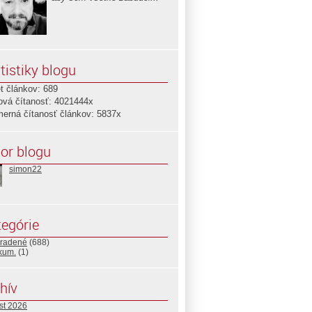
tistiky blogu
t článkov: 689
ová čítanosť: 4021444x
merná čítanosť článkov: 5837x
or blogu
simon22
egórie
radené
(688)
ikum.
(1)
hív
st 2026