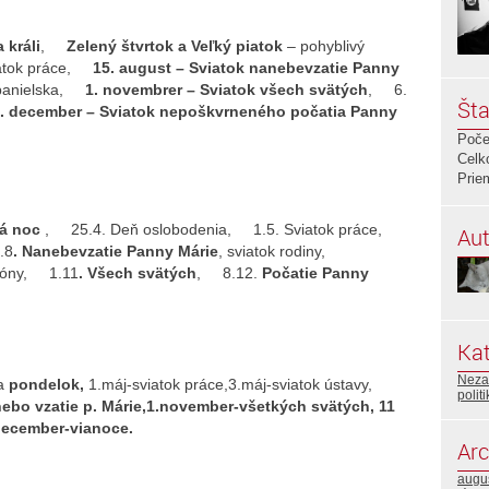
a králi
,
Zelený štvrtok a Veľký piatok
– pohyblivý
iatok práce,
15. august – Sviatok nanebevzatie Panny
 Španielska,
1. novembrer – Sviatok všech svätých
, 6.
Šta
. december – Sviatok nepoškvrneného počatia Panny
Poče
Celk
Prie
á noc
, 25.4. Deň oslobodenia, 1.5. Sviatok práce,
Aut
.8
. Nanebevzatie Panny Márie
, sviatok rodiny,
ezóny, 1.11
. Všech svätých
, 8.12.
Počatie Panny
Kat
Neza
a
pondelok,
1.máj-sviatok práce,3.máj-sviatok ústavy,
polit
nebo vzatie p. Márie,1.november-všetkých svätých, 11
 december-vianoce.
Arc
augu