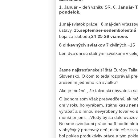
Január – deň vzniku SR, 6.
Január- T
pondelok,
1.máj-sviatok práce, 8.máj-deň víťazstv
ústavy,
15.september-sedembolestná
boja za slobodu,
24-25-26 vianoce.
8 cirkevných sviatkov
7 civilných.=15
Len dva dni sú štátnymi sviatkami v cele
Jasne najkresťanskejší štát Európy Tal
Slovensko. O čom to teda rozprávali predst
zrušením jedného ich sviatku?
Ako je možné , že talianski obyvatelia 
O jednom som však presvedčený, ak môj
dní v roku ho vyrábam, štátnu kasu nena
vyrábať a o mnou nevyrobený tovar vo s
menší príjem….Vtedy by sa dalo uvažovať
No sme svedkami práce na 6 hodín aleb
v obyčajný pracovný deň, nieto ešte sv
bol pokles produktivity práce a tým pok