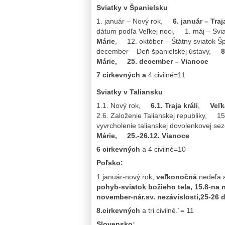
Sviatky v Španielsku
1. január – Nový rok,
6. január – Traj
dátum podľa Veľkej noci, 1. máj – Sv
Márie
, 12. október – Štátny sviatok
december – Deň španielskej ústavy,
8
Márie, 25. december – Vianoce
7 cirkevných a
4 civilné=11
Sviatky v Taliansku
1.1. Nový rok,
6.1. Traja králi
,
Veľk
2.6. Založenie Talianskej republiky, 15
vyvrcholenie talianskej dovolenkovej s
Márie, 25.-26.12. Vianoce
6 cirkevných
a 4 civilné=10
Poľsko:
1.január-nový rok,
veľkonočná
nedeľa 
pohyb-sviatok božieho tela, 15.8-na 
november-nár.sv. nezávislosti,25-26
8.cirkevných
a tri civilné.´= 11
Slovensko: