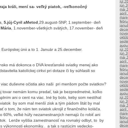
júl 2
jún 
raja králi, mení sa- veľký piatok, -veľkonočný
máj 
apríl
mare
febr
a,
5.júj-Cyril aMetod
,29.august-SNP, 1.september- deň
janu
 Mária
, 1.november-všetkých svätých, 17.november- deň
dece
nove
októ
sept
augu
j Európskej únii a to 1. Január a 25.december.
júl 2
jún 
máj 
apríl
iansko má dokonca o DVA kresťanské sviatky menej ako
mare
febr
avitelia katolíckej cirkvi pri dotaze či by súhlasili so
janu
dece
nove
sa viac duševne očistia ako naši pri menšom počte sviatkov?
októ
sept
 tovar nemám komu predať, tak je bezpredmetné, koľko
augu
plním ani o cent na viac. Iné by bolo, keby som nestíhal
júl 2
jún 
viatok by som mal menší zisk a tým pádom štát by mal
máj 
 o tom, že nám ten sviatok ukrojil z finančného koláča.
apríl
mare
o 60%, veľké húfy nezamestnaných nemajú čo robiť ani
febr
iatok. Lenže vyššia zamestnanosť na rovnaký odbyt, to by
janu
dece
les výkonnosti ekonomiky.. a tak s rastúcim vedecko-