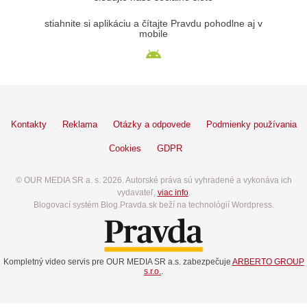
stiahnite si aplikáciu a čítajte Pravdu pohodlne aj v
mobile
Kontakty
Reklama
Otázky a odpovede
Podmienky používania
Cookies
GDPR
© OUR MEDIA SR a. s. 2026. Autorské práva sú vyhradené a vykonáva ich
vydavateľ,
viac info
.
Blogovací systém Blog.Pravda.sk beží na technológií Wordpress.
Kompletný video servis pre OUR MEDIA SR a.s. zabezpečuje
ARBERTO GROUP
s.r.o.
.