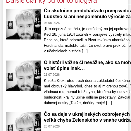
Ďalšie články od tohto blogera
Čo skutočne predchádzalo prvej svetove
Ľudstvo si ani nespomenulo výročie zač
04.08.2026
„Kto nepozná históriu, je odsúdený na jej opakov
Keď 28. júna 1914 zazneli v Sarajeve výstrely mla
Principa, ktoré pripravili o život rakúsko-uhorského
Ferdinanda, málokto tušil, že svet práve prekročil b
v učebniciach histórie [...]
O histórii vážne či nevážne, ako sa mo
volať úplne inak. ..
21.07.2026
Knieža Krok, otec troch dcér a zakladateľ českého
mal obrovský hlavybôľ, dnes to aj migrénou zovú. 
vládnuci rod, nemal totiž syna, ktorému by odovzdal
budúcnosti krajiny úplne odlišné predstavy. Zavolal 
dubovej dosky.„Takže, dcérky moje! [...]
Čo sa deje v ukrajinských ozbrojených 
veľká chyba Zelenského v snahe udržať
20.07.2026