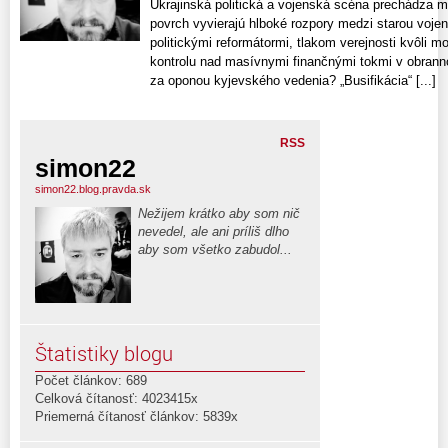
Ukrajinská politická a vojenská scéna prechádza 
povrch vyvierajú hlboké rozpory medzi starou voje
politickými reformátormi, tlakom verejnosti kvôli m
kontrolu nad masívnymi finančnými tokmi v obrann
za oponou kyjevského vedenia? „Busifikácia“ [...]
RSS
simon22
simon22.blog.pravda.sk
Nežijem krátko aby som nič
nevedel, ale ani príliš dlho
aby som všetko zabudol...
Štatistiky blogu
Počet článkov: 689
Celková čítanosť: 4023415x
Priemerná čítanosť článkov: 5839x