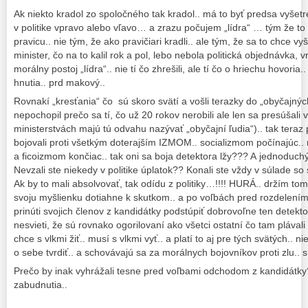
Ak niekto kradol zo spoločného tak kradol.. má to byť predsa vyšetr
v politike vpravo alebo vľavo… a zrazu počujem „lídra“ … tým že to 
pravicu.. nie tým, že ako pravičiari kradli.. ale tým, že sa to chce vyše
minister, čo na to kalil rok a pol, lebo nebola politická objednávka,
morálny postoj „lídra“.. nie tí čo zhrešili, ale tí čo o hriechu hovoria
hnutia.. prd makový..
Rovnakí „kresťania“ čo sú skoro svätí a vošli terazky do „obyčajný
nepochopil prečo sa tí, čo už 20 rokov nerobili ale len sa presúšali 
ministerstvách majú tú odvahu nazývať „obyčajní ľudia“).. tak teraz p
bojovali proti všetkým doterajším IZMOM.. socializmom počínajúc.
a ficoizmom končiac.. tak oni sa boja detektora lžy??? A jednodu
Nevzali ste niekedy v politike úplatok?? Konali ste vždy v súlade 
Ak by to mali absolvovať, tak odídu z politiky…!!!! HURÁ.. držím tom
svoju myšlienku dotiahne k skutkom.. a po voľbách pred rozdelením 
prinúti svojich členov z kandidátky podstúpiť dobrovoľne ten detekto
nesvieti, že sú rovnako ogorilovaní ako všetci ostatní čo tam plávali 
chce s vlkmi žiť.. musí s vlkmi vyť.. a platí to aj pre tých svätých.. 
o sebe tvrdiť.. a schovávajú sa za morálnych bojovníkov proti zlu..
Prečo by inak vyhrážali tesne pred voľbami odchodom z kandidátk
zabudnutia..