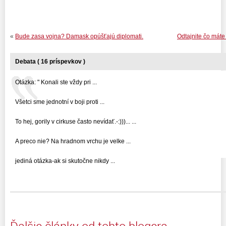
«
Bude zasa vojna? Damask opúšťajú diplomati.
Odtajnite čo máte
Debata ( 16 príspevkov )
Otázka: " Konali ste vždy pri ...
Všetci sme jednotní v boji proti ...
To hej, gorily v cirkuse často nevídať.-:)))... ...
A preco nie? Na hradnom vrchu je velke ...
jediná otázka-ak si skutočne nikdy ...