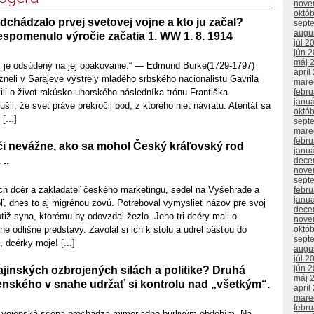
nove
októ
chádzalo prvej svetovej vojne a kto ju začal?
sept
augu
espomenulo výročie začatia 1. WW 1. 8. 1914
júl 2
jún 
máj 
u, je odsúdený na jej opakovanie.“ — Edmund Burke(1729-1797)
apríl
neli v Sarajeve výstrely mladého srbského nacionalistu Gavrila
mare
febr
vili o život rakúsko-uhorského následníka trónu Františka
janu
šil, že svet práve prekročil bod, z ktorého niet návratu. Atentát sa
októ
[...]
sept
mare
febr
 či nevážne, ako sa mohol Český kráľovský rod
janu
..
dece
nove
sept
och dcér a zakladateľ českého marketingu, sedel na Vyšehrade a
febr
janu
ľ, dnes to aj migrénou zovú. Potreboval vymyslieť názov pre svoj
dece
otiž syna, ktorému by odovzdal žezlo. Jeho tri dcéry mali o
nove
októ
ne odlišné predstavy. Zavolal si ich k stolu a udrel päsťou do
sept
 dcérky moje! [...]
augu
júl 2
jún 
ajinských ozbrojených silách a politike? Druhá
máj 
enského v snahe udržať si kontrolu nad „všetkým“.
apríl
mare
febr
 a vojenská scéna prechádza mimoriadne búrlivým obdobím. Na