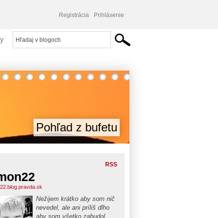
Registrácia
Prihlásenie
y
Pohľad z bufetu
RSS
mon22
22.blog.pravda.sk
Nežijem krátko aby som nič
nevedel, ale ani príliš dlho
aby som všetko zabudol...