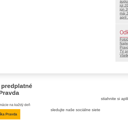
augu
júl 2
jún 
máj 
apríl
Od
Foto
Najle
Prav
TV p
Všetk
 predplatné
Pravda
stiahnite si ap
ormácie na každý deň
sledujte naše sociálne siete
íka Pravda