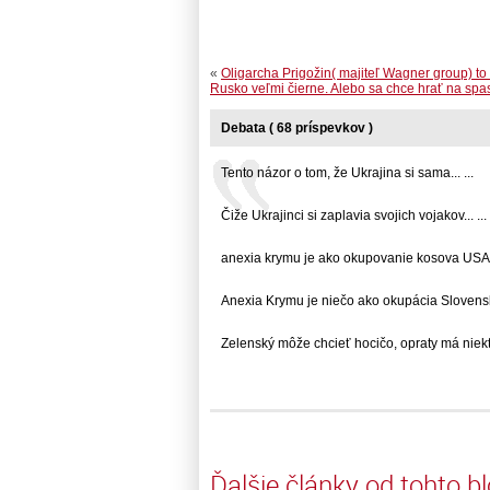
«
Oligarcha Prigožin( majiteľ Wagner group) to 
Rusko veľmi čierne. Alebo sa chce hrať na spa
Debata ( 68 príspevkov )
Tento názor o tom, že Ukrajina si sama... ...
Čiže Ukrajinci si zaplavia svojich vojakov... ...
anexia krymu je ako okupovanie kosova USA....
Anexia Krymu je niečo ako okupácia Slovenska
Zelenský môže chcieť hocičo, opraty má niekto,
Ďalšie články od tohto b