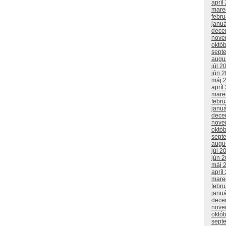
apríl
mare
febr
janu
dece
nove
októ
sept
augu
júl 2
jún 
máj 
apríl
mare
febr
janu
dece
nove
októ
sept
augu
júl 2
jún 
máj 
apríl
mare
febr
janu
dece
nove
októ
sept