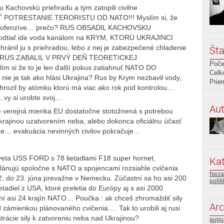
hu Kachovskú priehradu a tým zatopili civilne
 POTRESTANIE TERORISTU OD NATO!!! Myslím si, že
inskej ofenzíve… prečo? RUS OBSADIL KACHOVSKU
 odtiaľ ide voda kanálom na KRYM, KTORÚ UKRAJINCI
ánil ju s priehradou, lebo z nej je zabezpečené chladenie
Šta
 RUS ZABALIL V PRVÝ DEŇ TEORETICKEJ
Poče
si že to je len ďalší pokus zatiahnuť NATO DO
Celk
e je tak ako hlási Ukrajina? Rus by Krym nezbavil vody,
Prie
ohrozil by atómku ktorú má viac ako rok pod kontrolou…
…vy si urobte svoj…
Aut
e verejná mienka EU dostatočne stotožnená s potrebou
ajinou uzatvorením neba, alebo dokonca oficiálnu účasť
me… evakuácia nevinných civilov pokračuje…
 sveta USS FORD s 78 lietadlami F18 super hornet,
Kat
ánujú spoločne s NATO a spojencami rozsiahle cvičenia
Neza
2. do 23. júna prevažne v Nemecku. Zúčastní sa ho asi 200
polit
ietadiel z USA, ktoré preletia do Európy aj s asi 2000
ní asi 24 krajín NATO… Poučka : ak chceš zhromaždiť sily
Arc
d zámienkou plánovaného cvičenia…. Tak to urobili aj rusi
ácie sily k zatvoreniu neba nad Ukrajinou?
augu