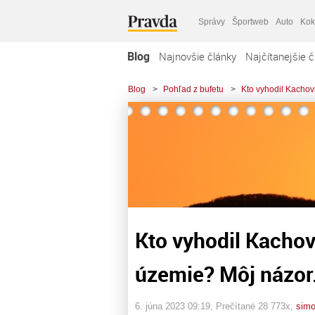
Správy
Športweb
Auto
Kok
Blog
Najnovšie články
Najčítanejšie č
Blog
>
Pohľad z bufetu
>
Kto vyhodil Kachov
Kto vyhodil Kachov
územie? Môj názor
6. júna 2023 09:19
, Prečítané 28 773x,
sim