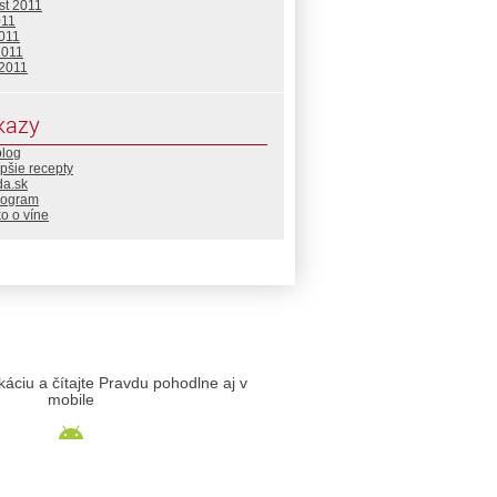
st 2011
011
2011
2011
 2011
kazy
blog
pšie recepty
da.sk
rogram
o o víne
likáciu a čítajte Pravdu pohodlne aj v
mobile