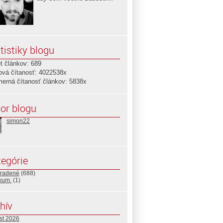
tistiky blogu
t článkov: 689
ová čítanosť: 4022538x
merná čítanosť článkov: 5838x
or blogu
simon22
egórie
radené
(688)
ikum.
(1)
hív
st 2026