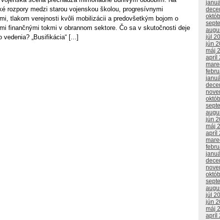
janu
oké rozpory medzi starou vojenskou školou, progresívnymi
dece
októ
rmi, tlakom verejnosti kvôli mobilizácii a predovšetkým bojom o
sept
mi finančnými tokmi v obrannom sektore. Čo sa v skutočnosti deje
augu
júl 2
vedenia? „Busifikácia“ [...]
jún 
máj 
apríl
mare
febr
janu
dece
nove
októ
sept
augu
jún 
máj 
apríl
mare
febr
janu
dece
nove
októ
sept
augu
júl 2
jún 
máj 
apríl