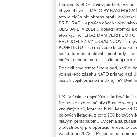
Ukrajina tvrdí že Rusi vyhodili do vzduc
obyvateľstvo…. MALO BY NASLEDOVAŤ
toto je cieľ a nie obrana proti ukraj
PRIEHRADU v prvých dňoch vojny lebo
ODSTAVILI V 2014… obsadil atómku a chr
atómky… A TERAZ MÁM VERIŤ ŽO TO
PROTIOFENZÍVY UKRAJINCOV? .. myslím 
KONFLIKTU… čo ma vedie k tomu že to ni
keď ju tam rok dodával z priehrady.. ne
niečo tu riadne smrdí… toľko môj názor
Dosiahli sme týmto činom bod, keď bud
vojenského zásahu NATO priamo nad Ukr
našich vojsk priamo na Ukrajine? Uvidí
P.S.: V Oslo je najväčšia lietadlová loď
Nemecké ozbrojené sily (Bundeswehr) pl
vzdušných síl, ktoré sa budú konať od 1
bojových lietadiel, z toho 100 bojových l
hlavým personálom.. Cvičenia sa zúčast
a prostriedky pre operáciu, urobíš to po
vo februári 2022… Prejdeme od demonštr