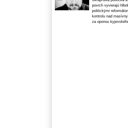
povrch vyvierajú hlb
politickými reformáto
kontrolu nad masívny
za oponou kyjevského 