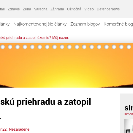
tail
Zdravie
Žena
Varecha
Záhrada
Užitočná
Video
DefenceNews
lánky
Najkomentovanejšie články
Zoznam blogov
Komerčné blog
skú priehradu a zatopil územie? Môj názor.
skú priehradu a zatopil
si
.
simon
on22
,
Nezaradené