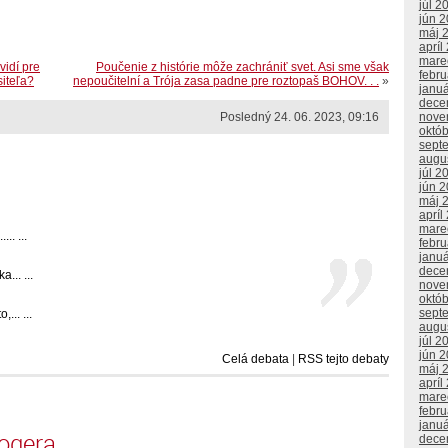
júl 2
jún 
máj 
apríl
mare
vidí pre
Poučenie z histórie môže zachrániť svet. Asi sme však
febr
siteľa?
nepoučitelní a Trója zasa padne pre roztopaš BOHOV. . .
»
janu
dece
nove
Posledný 24. 06. 2023, 09:16
októ
sept
augu
júl 2
jún 
máj 
apríl
mare
. ...
febr
janu
dece
... ...
nove
októ
sept
... ...
augu
júl 2
jún 
Celá debata
|
RSS tejto debaty
máj 
apríl
mare
febr
janu
logera
dece