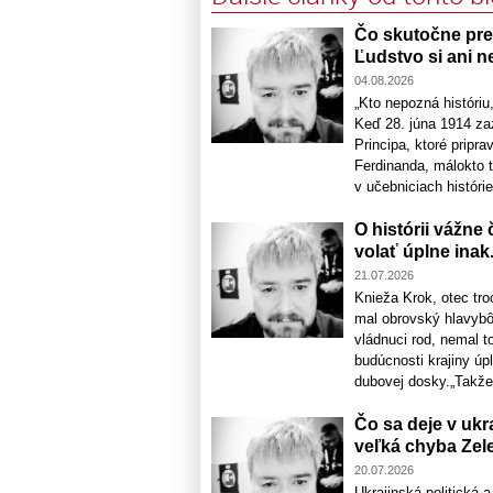
Čo skutočne pred
Ľudstvo si ani n
04.08.2026
„Kto nepozná históri
Keď 28. júna 1914 zaz
Principa, ktoré pripra
Ferdinanda, málokto tu
v učebniciach histórie 
O histórii vážne
volať úplne inak. 
21.07.2026
Knieža Krok, otec tr
mal obrovský hlavybô
vládnuci rod, nemal t
budúcnosti krajiny úpl
dubovej dosky.„Takže,
Čo sa deje v ukr
veľká chyba Zel
20.07.2026
Ukrajinská politická