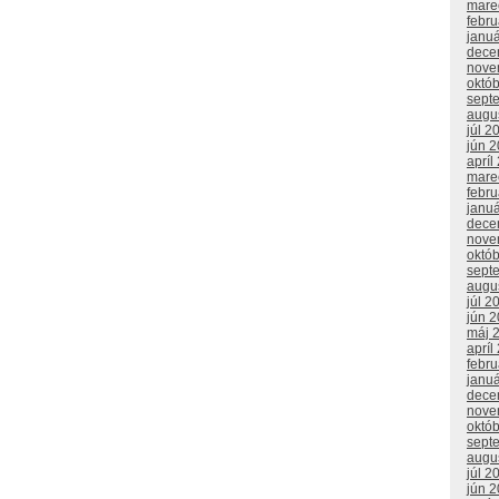
mare
febr
janu
dece
nove
októ
sept
augu
júl 2
jún 
apríl
mare
febr
janu
dece
nove
októ
sept
augu
júl 2
jún 
máj 
apríl
febr
janu
dece
nove
októ
sept
augu
júl 2
jún 