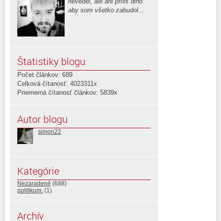
nevedel, ale ani príliš dlho
aby som všetko zabudol...
Štatistiky blogu
Počet článkov: 689
Celková čítanosť: 4023311x
Priemerná čítanosť článkov: 5839x
Autor blogu
simon22
Kategórie
Nezaradené
(688)
politikum.
(1)
Archív