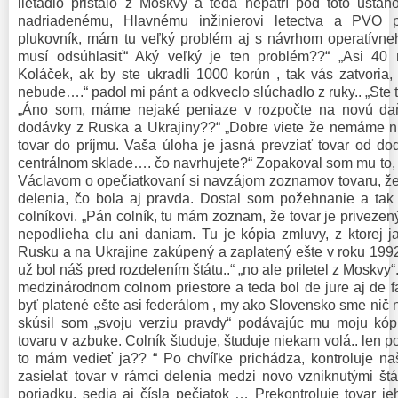
lietadlo pristálo z Moskvy a teda nepatrí pod toto usta
nadriadenému, Hlavnému inžinierovi letectva a PVO pl
plukovník, mám tu veľký problém aj s návrhom operatívneho
musí odsúhlasiť“ Aký veľký je ten problém??“ „Asi 40
Koláček, ak by ste ukradli 1000 korún , tak vás zatvoria
nebude….“ padol mi pánt a odkveclo slúchadlo z ruky.. „Ste
„Áno som, máme nejaké peniaze v rozpočte na novú daň
dodávky z Ruska a Ukrajiny??“ „Dobre viete že nemáme ni
tovar do príjmu. Vaša úloha je jasná prevziať tovar od do
centrálnom sklade…. čo navrhujete?“ Zopakoval som mu to, 
Václavom o opečiatkovaní si navzájom zoznamov tovaru, ž
delenia, čo bola aj pravda. Dostal som požehnanie a tak
colníkovi. „Pán colník, tu mám zoznam, že tovar je privezen
nepodlieha clu ani daniam. Tu je kópia zmluvy, z ktorej j
Rusku a na Ukrajine zakúpený a zaplatený ešte v roku 19
už bol náš pred rozdelením štátu..“ „no ale priletel z Moskvy
medzinárodnom colnom priestore a teda bol de jure aj de f
byť platené ešte asi federálom , my ako Slovensko sme nič nek
skúsil som „svoju verziu pravdy“ podávajúc mu moju kó
tovaru v azbuke. Colník študuje, študuje niekam volá.. len p
to mám vedieť ja?? “ Po chvíľke prichádza, kontroluje n
zasielať tovar v rámci delenia medzi novo vzniknutými štá
poriadku, sedia aj čísla pečiatok … Prekontroluje tovar je