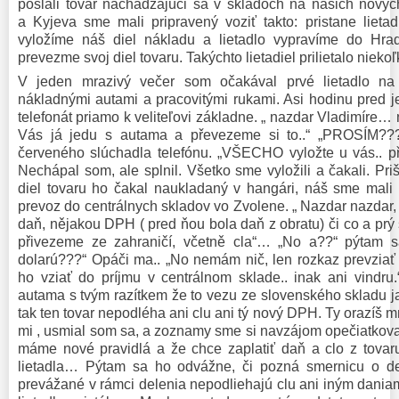
poslali tovar nachádzajúci sa v skladoch na našich nový
a Kyjeva sme mali pripravený voziť takto: pristane lieta
vyložíme náš diel nákladu a lietadlo vypravíme do Hra
prevezme svoj diel tovaru. Takýchto lietadiel prilietalo niek
V jeden mrazivý večer som očakával prvé lietadlo na 
nákladnými autami a pracovitými rukami. Asi hodinu pred j
telefonát priamo k veliteľovi základne. „ nazdar Vladimíre… 
Vás já jedu s autama a převezeme si to..“ „PROSÍM??
červeného slúchadla telefónu. „VŠECHO vyložte u vás.. přij
Nechápal som, ale splnil. Všetko sme vyložili a čakali. Priši
diel tovaru ho čakal naukladaný v hangári, náš sme mali
prevoz do centrálnych skladov vo Zvolene. „ Nazdar nazdar,
daň, nějakou DPH ( pred ňou bola daň z obratu) či co a prý 
přivezeme ze zahraničí, včetně cla“… „No a??“ pýtam s
dolarú???“ Opáči ma.. „No nemám nič, len rozkaz prevziať 
ho vziať do príjmu v centrálnom sklade.. inak ani vindru.
autama s tvým razítkem že to vezu ze slovenského skladu ja
tak ten tovar nepodléha ani clu ani tý nový DPH. Ty orazíš m
mi , usmial som sa, a zoznamy sme si navzájom opečiatkoval
máme nové pravidlá a že chce zaplatiť daň a clo z tovaru,
lietadla… Pýtam sa ho odvážne, či pozná smernicu o del
prevážané v rámci delenia nepodliehajú clu ani iným daniam