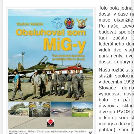
Toto bola jedna
dostal v čase n
musel okamžite
Po našej „revo
budovať spoloč
ľudí začalo 
federálneho domo
videli dve vlá
parlamenty, dv
dostať k dobrým 
Naša rozlúčka s
strážili spoloč
v decembri 1992
Slovače domo
vybudovať novú
bolo len pár v
útvarov a skla
divíziou PVOS (
u ktorej som sl
motory a draky ( 
pohľad) som b