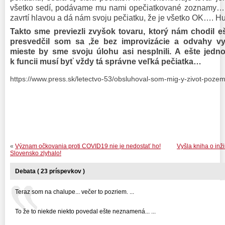
všetko sedí, podávame mu nami opečiatkované zoznamy…. 
zavrtí hlavou a dá nám svoju pečiatku, že je všetko OK…. H
Takto sme previezli zvyšok tovaru, ktorý nám chodil e
presvedčil som sa ,že bez improvizácie a odvahy vy
mieste by sme svoju úlohu asi nesplnili. A ešte jedn
k funcii musí byť vždy tá správne veľká pečiatka…
https://www.press.sk/letectvo-53/obsluhoval-som-mig-y-zivot-pozemn
«
Význam očkovania proti COVID19 nie je nedostať ho!
Vyšla kniha o inž
Slovensko zlyhalo!
Debata ( 23 príspevkov )
Teraz som na chalupe... večer to pozriem. ...
To že to niekde niekto povedal ešte neznamená... ...