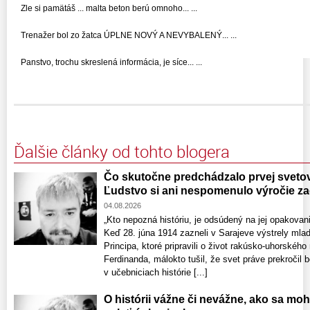
Zle si pamätáš ... malta beton berú omnoho... ...
Trenažer bol zo žatca ÚPLNE NOVÝ A NEVYBALENÝ... ...
Panstvo, trochu skreslená informácia, je síce... ...
Ďalšie články od tohto blogera
Čo skutočne predchádzalo prvej svetove
Ľudstvo si ani nespomenulo výročie zač
04.08.2026
„Kto nepozná históriu, je odsúdený na jej opakov
Keď 28. júna 1914 zazneli v Sarajeve výstrely mla
Principa, ktoré pripravili o život rakúsko-uhorského
Ferdinanda, málokto tušil, že svet práve prekročil b
v učebniciach histórie [...]
O histórii vážne či nevážne, ako sa mo