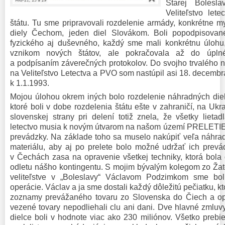
Starej Bolesl
Veliteľstvo let
štátu. Tu sme pripravovali rozdelenie armády, konkrétne m
diely Čechom, jeden diel Slovákom. Boli popodpisovan
fyzického aj duševného, každý sme mali konkrétnu úlohu,
vznikom nových štátov, ale pokračovala až do úplné
a podpísaním záverečných protokolov. Do svojho trvalého 
na Veliteľstvo Letectva a PVO som nastúpil asi 18. decembra
k 1.1.1993.
Mojou úlohou okrem iných bolo rozdelenie náhradných dielco
ktoré boli v dobe rozdelenia štátu ešte v zahraničí, na Uk
slovenskej strany pri delení totiž znela, že všetky lieta
letectvo musia k novým útvarom na našom území PRELETIEŤ
prevádzky. Na základe toho sa muselo nakúpiť veľa náhra
materiálu, aby aj po prelete bolo možné udržať ich prev
v Čechách zasa na opravenie všetkej techniky, ktorá bol
odletu nášho kontingentu. S mojim bývalým kolegom zo Ža
veliteľstve v „Boleslavy“ Václavom Podzimkom sme boli
operácie. Václav a ja sme dostali každý dôležitú pečiatku, k
zoznamy prevážaného tovaru zo Slovenska do Čiech a opa
vezené tovary nepodliehali clu ani dani. Dve hlavné zmluv
dielce boli v hodnote viac ako 230 miliónov. Všetko prebi