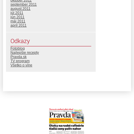
október 2011
september 2011
august 2011
júl 2011
jún 2011
máj 2011
apríl 2011
Odkazy
Fotoblog
Najlepšie recepty
Pravda.sk
TV program
Všetko o víne