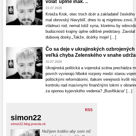
volať úplne inak. ..
21.07.2026
Knieža Krok, otec troch dcér a zakladateľ českého
mal obrovský hlavybôľ, dnes to aj migrénou zovú. 
vládnuci rod, nemal totiž syna, ktorému by odovzdal
budúcnosti krajiny úplne odlišné predstavy. Zavolal 
dubovej dosky.„Takže, dcérky moje! [...]
Čo sa deje v ukrajinských ozbrojených 
veľká chyba Zelenského v snahe udržať
20.07.2026
Ukrajinská politická a vojenská scéna prechádza 
povrch vyvierajú hlboké rozpory medzi starou voje
politickými reformátormi, tlakom verejnosti kvôli m
kontrolu nad masívnymi finančnými tokmi v obrann
za oponou kyjevského vedenia? „Busifikácia“ [...]
RSS
simon22
simon22.blog.pravda.sk
Nežijem krátko aby som nič