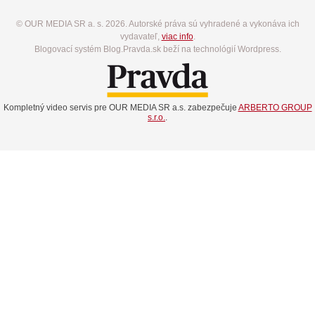
© OUR MEDIA SR a. s. 2026. Autorské práva sú vyhradené a vykonáva ich
vydavateľ,
viac info
.
Blogovací systém Blog.Pravda.sk beží na technológií Wordpress.
Kompletný video servis pre OUR MEDIA SR a.s. zabezpečuje
ARBERTO GROUP
s.r.o.
.