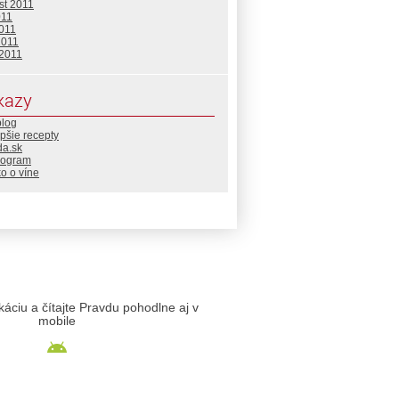
st 2011
011
2011
2011
 2011
kazy
blog
pšie recepty
da.sk
rogram
o o víne
likáciu a čítajte Pravdu pohodlne aj v
mobile