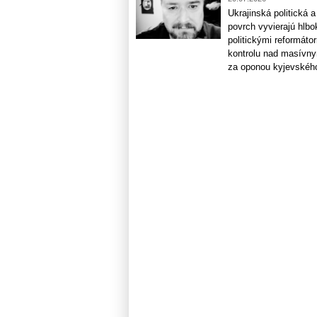
Ukrajinská politická
povrch vyvierajú hlb
politickými reformáto
kontrolu nad masívny
za oponou kyjevského 