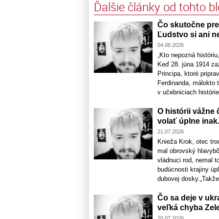
Ďalšie články od tohto b
Čo skutočne pred
Ľudstvo si ani n
04.08.2026
„Kto nepozná históri
Keď 28. júna 1914 zaz
Principa, ktoré pripra
Ferdinanda, málokto tu
v učebniciach histórie 
O histórii vážne
volať úplne inak. 
21.07.2026
Knieža Krok, otec tr
mal obrovský hlavybô
vládnuci rod, nemal t
budúcnosti krajiny úpl
dubovej dosky.„Takže,
Čo sa deje v ukr
veľká chyba Zel
20.07.2026