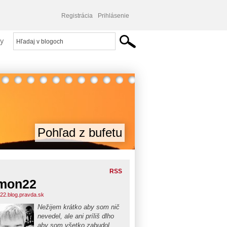
Registrácia
Prihlásenie
y
Pohľad z bufetu
RSS
mon22
22.blog.pravda.sk
Nežijem krátko aby som nič
nevedel, ale ani príliš dlho
aby som všetko zabudol...