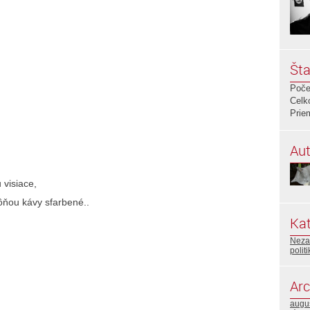
Šta
Poče
Celk
Prie
Aut
 visiace,
vôňou kávy sfarbené..
Kat
Neza
polit
Arc
augu