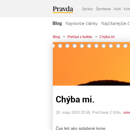
Správy
Športweb
Auto
Kok
Blog
Najnovšie články
Najčítanejšie č
Blog
>
Pohľad z bufetu
>
Chýba mi.
Chýba mi.
18. mája 2020 20:58
, Prečítané 2 634x,
sim
Čas letí ako splašené kone,