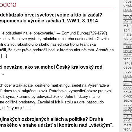
nove
logera
októ
sept
augu
chádzalo prvej svetovej vojne a kto ju začal?
júl 2
espomenulo výročie začatia 1. WW 1. 8. 1914
jún 
máj 
apríl
u, je odsúdený na jej opakovanie.“ — Edmund Burke(1729-1797)
mare
febr
neli v Sarajeve výstrely mladého srbského nacionalistu Gavrila
janu
vili o život rakúsko-uhorského následníka trónu Františka
októ
šil, že svet práve prekročil bod, z ktorého niet návratu. Atentát sa
sept
mare
[...]
febr
janu
 či nevážne, ako sa mohol Český kráľovský rod
dece
nove
..
sept
febr
janu
och dcér a zakladateľ českého marketingu, sedel na Vyšehrade a
dece
ľ, dnes to aj migrénou zovú. Potreboval vymyslieť názov pre svoj
nove
októ
otiž syna, ktorému by odovzdal žezlo. Jeho tri dcéry mali o
sept
ne odlišné predstavy. Zavolal si ich k stolu a udrel päsťou do
augu
 dcérky moje! [...]
júl 2
jún 
máj 
ajinských ozbrojených silách a politike? Druhá
apríl
enského v snahe udržať si kontrolu nad „všetkým“.
mare
febr