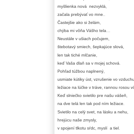
myšlienka nová nezvyklá,
začala prebývať vo mne..
Častejšie ako si želám,
chýba mi vôňa Vášho tela…
Neustále v ušiach počujem,
štebotavý smiech, šepkajúce slová,
len tak tiché mlčanie,
keď Vaša dlaň sa v mojej schová.
Pohľad túžbou naplnený,
usmiate kútiky úst, vzrušenie vo vzduchu
ležiace na lúčke v tráve, rannou rosou 
Keď slniečko svietilo pre našu vášeň,
na dve telá len tak pod ním ležiace.
Svietilo na celý svet, na lásku a nehu,
hrejúcu naše zmysly,
v spojení tlkotu sŕdc, myslí a tiel.