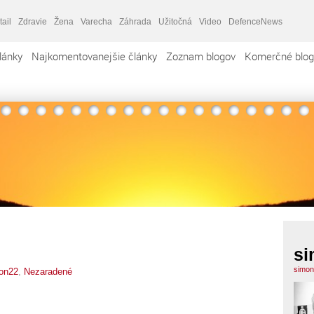
tail
Zdravie
Žena
Varecha
Záhrada
Užitočná
Video
DefenceNews
lánky
Najkomentovanejšie články
Zoznam blogov
Komerčné blog
si
simon
on22
,
Nezaradené