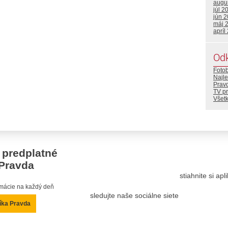
augu
júl 2
jún 
máj 
apríl
Od
Foto
Najle
Prav
TV p
Všetk
 predplatné
Pravda
stiahnite si ap
ormácie na každý deň
sledujte naše sociálne siete
íka Pravda