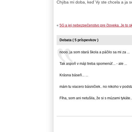
Chýba mi doba, keď Vy ste chcela a ja
«
5G a jej nebezpečenstvo pre človeka. Je to s
Debata ( 5 príspevkov )
nooo. ja som stará škola a páčilo sa mi za ...
Tak aspoň v máji treba spomenúť... - ale ...
Krásna báseň... ...
mám tu viacero básničiek.. no nikoho v podstate
Fíha, som ani netušila, že si s múzami tykáte....