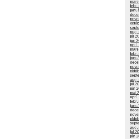
mare
febr
janu
dece
nove
októ
sept
augu
júl 2
jún 
apríl
mare
febr
janu
dece
nove
októ
sept
augu
júl 2
jún 
máj 
apríl
febr
janu
dece
nove
októ
sept
augu
júl 2
jún 