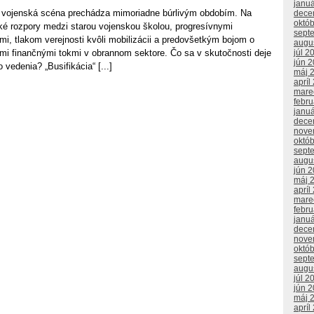
janu
 a vojenská scéna prechádza mimoriadne búrlivým obdobím. Na
dece
októ
oké rozpory medzi starou vojenskou školou, progresívnymi
sept
rmi, tlakom verejnosti kvôli mobilizácii a predovšetkým bojom o
augu
júl 2
mi finančnými tokmi v obrannom sektore. Čo sa v skutočnosti deje
jún 
vedenia? „Busifikácia“ [...]
máj 
apríl
mare
febr
janu
dece
nove
októ
sept
augu
jún 
máj 
apríl
mare
febr
janu
dece
nove
októ
sept
augu
júl 2
jún 
máj 
apríl