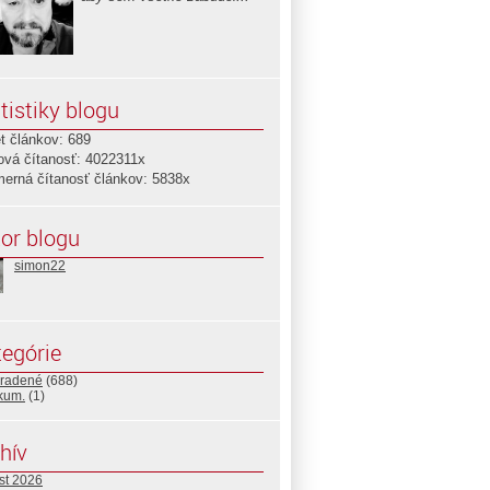
tistiky blogu
t článkov: 689
ová čítanosť: 4022311x
merná čítanosť článkov: 5838x
or blogu
simon22
egórie
radené
(688)
ikum.
(1)
hív
st 2026