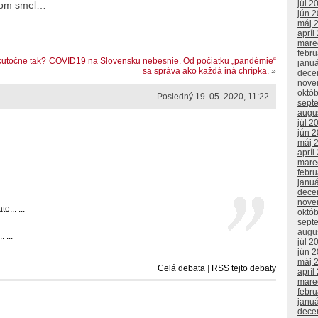
júl 2
 som smel…
jún 
máj 
apríl
mare
febr
kutočne tak?
COVID19 na Slovensku nebesnie. Od počiatku „pandémie“
janu
sa správa ako každá iná chrípka.
»
dece
nove
októ
Posledný 19. 05. 2020, 11:22
sept
augu
júl 2
jún 
máj 
apríl
mare
febr
janu
dece
nove
... ...
októ
sept
augu
 ...
júl 2
jún 
máj 
Celá debata
|
RSS tejto debaty
apríl
mare
febr
janu
dece