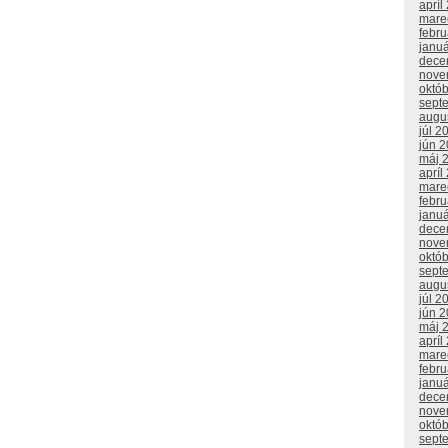
apríl
mare
febr
janu
dece
nove
októ
sept
augu
júl 2
jún 
máj 
apríl
mare
febr
janu
dece
nove
októ
sept
augu
júl 2
jún 
máj 
apríl
mare
febr
janu
dece
nove
októ
sept