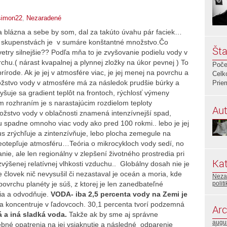
simon22
,
Nezaradené
blázna a sebe by som, dal za takúto úvahu pár faciek…
ch skupenstvách je v sumáre konštantné množstvo.Čo
Šta
vetry silnejšie?? Podľa mňa to je zvyšovanie podielu vody v
u.( nárast kvapalnej a plynnej zložky na úkor pevnej ) To
Poče
írode. Ak je jej v atmosfére viac, je jej menej na povrchu a
Celk
ožstvo vody v atmosfére má za následok prudšie búrky a
Prie
vyšuje sa gradient teplôt na frontoch, rýchlosť výmeny
rozhraním je s narastajúcim rozdielom teploty
Aut
nožstvo vody v oblačnosti znamená intenzívnejší spad,
nu spadne omnoho viac vody ako pred 100 rokmi.. lebo je jej
us zrýchľuje a zintenzívňuje, lebo plocha zemegule na
neotepľuje atmosféru…Teória o mikrocykloch vody sedí, no
e, ale len regionálny v zlepšení životného prostredia pri
Kat
ýšenej relatívnej vlhkosti vzduchu.. Globálny dosah nie je
človek nič nevysušil či nezastaval je oceán a moria, kde
Neza
ovrchu planéty je súš, z ktorej je len zanedbateľné
polit
ia a odvodňuje.
VODA-
iba 2,5 percenta vody na Zemi je
a koncentruje v ľadovcoch. 30,1 percenta tvorí podzemná
Arc
á a iná sladká voda.
Takže ak by sme aj správne
augu
rebné opatrenia na jej vsiaknutie a následné odparenie