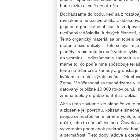
bude nízka aj celé desaťročia.
Dochádzame do bodu, keď sa z roztápaj
rovnakému množstvu uhlíka z odlesňovani
gigaton organického uhlíka. To zodpove
uvoľnený v dôsledku ľudských činností, 
Tento organický materiál sa pri topení p
metán a oxid uhličitý…. toto si myslím j
planéty.. a nie autá či malé vodné cykly.
do vesmíru… odlesňovanie spomaľuje ab
máme to, čo podľa mňa spôsobuje terajší 
tomu na Sibír či do kanady a grónska j
kvótami a trestať výrobcov áut.. Otepľov
Zeme. V súčasnosti sa nachádzame v je
datovaný približne 10 000 rokov pr.n.l.,
zmena teploty o približne 8-9 st. Celzia.
Ak sa teda spýtame kto alebo čo za to 
a zloženie jej povrchu, kolísanie slnečn
svojou činnosťou len mierne urýchľuje, 
určite, lebo to nás učí história. Človek
vytvorením podmienok prekročenia bodu, 
a permafrost. Tieto doby ľadové a oteple