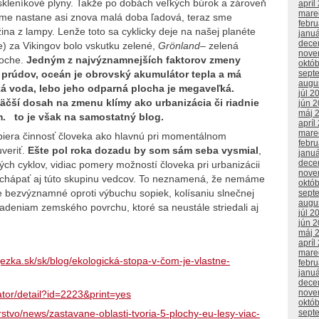
skleníkové plyny. Takže po dobách veľkých búrok a zároveň
apríl
mare
eme nastane asi znova malá doba ľadová, teraz sme
febr
ina z lampy. Lenže toto sa cyklicky deje na našej planéte
janu
dece
e) za Vikingov bolo vskutku zelené,
Grönland
– zelená
nove
poche.
Jedným z najvýznamnejších faktorov zmeny
októ
sept
prúdov, oceán je obrovský akumulátor tepla a má
augu
 voda, lebo jeho odparná plocha je megaveľká.
júl 2
čší dosah na zmenu klímy ako urbanizácia či riadnie
jún 
máj 
. to je však na samostatný blog.
apríl
mare
piera činnosť človeka ako hlavnú pri momentálnom
febr
veriť.
Ešte pol roka dozadu by som sám seba vysmial
,
janu
dece
ných cyklov, vidiac pomery možností človeka pri urbanizácii
nove
m chápať aj túto skupinu vedcov. To neznamená, že nemáme
októ
te bezvýznamné oproti výbuchu sopiek, kolísaniu slnečnej
sept
augu
ladeniam zemského povrchu, ktoré sa neustále striedali aj
júl 2
jún 
máj 
apríl
mare
ajezka.sk/sk/blog/ekologická-stopa-v-čom-je-vlastne-
febr
janu
dece
nove
cator/detail?id=2223&print=yes
októ
rstvo/news/zastavane-oblasti-tvoria-5-plochy-eu-lesy-viac-
sept