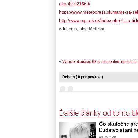
ako-40-021660/
https://www.meteopress.sk/mame-za-seb
http://www.equark.sk/index.php?cl=artic
wikipedia, blog Metelka,
«
Výročie okupácie 68 je mementom nechania
Debata ( 0 príspevkov )
Ďalšie články od tohto b
Čo skutočne pred
Ľudstvo si ani n
04.08.2026