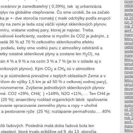
nove
októ
oceánov je zanedbateľný ( 0,39%), tak aj urbanizácia
sept
lyv na globálne otepľovanie. Čo sme urobili, že sa začalo
augu
ka je +- dve storočia rovnaký ( malé odchýlky podľa erupcií
júl 2
jún 
oty na zemi je teda ozaj väčší výskyt skleníkových plynov,
máj 
míru, vrátane vodnej pary, ktorej je najviac. Treba
apríl
mare
váhové koeficienty, osobne si myslím že CO2 je jedným, z
febr
padá 36 % až 70 % celkového skleníkového efektu
janu
októ
podielu, keby sme vodnú paru z atmosféry odstránili a
sept
tky ostatné skleníkové plyny a zostane len H
O), na
2
mare
febr
án 4 % a 9 % a na ozón 3 % a 7 % (je to v súlade aj s
janu
dece
leníkových plynov). Kým CO
a CH
sú v atmosfére
2
4
nove
a je sústre­dená prevažne v teplých oblastiach Zeme a v
sept
febr
pričom do výšky 1,5 km je až 50 % z celkovej vodnej pary),
janu
erovnomerne. Zvýšenie jednotlivých skleníkových plynov
dece
nove
dovné. CO2 +29%, CH4( ) +149%, N2O +11%,…. Ten CH4 je
októ
a (20 %); anaeróbny rozklad organických látok spaľovanie
sept
covanie spracovanie zemného plynu a ropy + uhoľné
augu
júl 2
ka a pestovanie ryže (25 %); roztápanie permafrostu…..40%
jún 
máj 
apríl
 dôb ľadových. Posledná malá doba ľadová bola len
mare
febr
eplení, ktoré trvalo približne od 9. do 13. storočia,