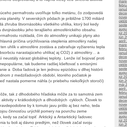
mare
febr
janu
úceho permafrostu uvoľňuje toľko metánu, čo zodpovedá
dece
nove
a planéty. V severských pôdach je približne 1700 miliárd
októ
dá zhruba štvornásobku všetkého uhlíka, ktorý bol kedy
sept
augu
a dvojnásobku jeho terajšieho atmosférického obsahu.
júl 2
ermafrostu rozkladá, čím do atmosféry unikajú plyny ako
jún 
e hlavná príčina urýchľovania oteplenia atmosféry našej
apríl
mare
. ten uhlík v atmosfére zostáva a zabraňuje vyžiareniu tepla
febr
sorbciu narastajúceho uhlíka( aj CO2) z atmosféry… a
janu
dece
neustály nárast globálnej teploty.. Lenže ísť bojovať proti
nove
e nepopulárne, tak budeme radšej kšeftovať s emisnými
októ
sept
anie a Doba ľadová je len jednou epizódou v dlhej histórii
augu
dnom z medziľadových období, ktorého počiatok je
júl 2
 keď nastala pomerne náhla (v priebehu niekoľkých storočí)
jún 
máj 
apríl
febr
môže, tak z dlhodobého hľadiska môže za to samotná zem
janu
ej aktivity v krátkodobých a dlhodobých cykloch. Človek to
dece
nove
pravdepodobne by k tomuto javu prišlo aj bez neho, teda
októ
 svojou činnosťou urýchlil pomery na povrchu zeme
sept
augu
kedy sa začal topiť Arktický a Antarktický ľadovec
júl 2
nia tu boli aj dávno predtým, než človek začal svoju
jún 