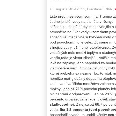
15. augusta 2019 23:51
, Prečítané 3 784x,
Ešte pred mesiacom som mal Trumpa za 
Jedno je isté, vody na planéte v rôzny
spôsobuje, že sú búrky intenzívnejšie a 
atmosfére na úkor vody v zemskom povrch
spôsobuje intenzívnejší kolobeh vody v pr
pod povrchom.. to je celé.. Zvýšené mn
silnejšie vetry, už menej otepľovanie.. Z
vzdušných más medzi teplým a studeným 
väčšia,teda je vietor silnejší… väčšie m
lokálne záplavy, lebo napríklad za hodi
v atmosfére viac.. Gglobálne vodný cykl
ktorej prebieha sa nezmenila.. to však 
nemôže mať globálny dopad na otepľovani
zachovaní väčšieho množstva zelene a zv
možný, lebo až 71% povrchu planéty kde 
nič nebráni v odparovaní. Len na 29 % p
percento urbanizované, kde človek stav
sladkovodnej.
Z nej sa až 68,7 percent
voda.
Iba 1,2 percenta tvorí povrchov
hospodárili s vodou a urobili všetky pot