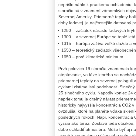
neprišlo náhle k prudkému ochladeniu, kl
storočia sú v znamení zámorských objavov
Severnej Ameriky. Priemerné teploty boli
doby ľadovej je najčastejšie datovaný po
1250 – začiatok nárastu ľadových krýh
1300 – v severnej Európe sa teplé letá
1315 – Európa zažíva veľké dažde a v
1550 – teoretický začiatok všeobecnéh
1650 – prvé klimatické minimum
Prvá polovica 19.storočia znamenala kon
otepľovanie, vo fáze ktorého sa nachád
priemernej teploty na severnej pologuli v
cyklami zistíme istú podobnosť. Slnečný 
25 slnečného cyklu. Napodiv koniec 24 c
napriek tomu je citeľný nárast priemern
historicky najvyššia koncentrácia CO2 v 
ovzdušia, ktoré na planéte vďaka sklení
posledných rokoch. Napr. koncentrácia C
vyššia ako teraz. Zostáva teda otázkou, č
dobe ochladiť atmosféra. Môže byť aj na
aspoň k spomaleniu súčasného veľmi rých