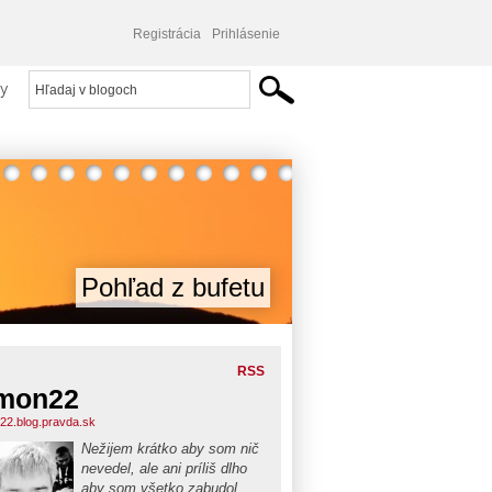
Registrácia
Prihlásenie
y
Pohľad z bufetu
RSS
mon22
22.blog.pravda.sk
Nežijem krátko aby som nič
nevedel, ale ani príliš dlho
aby som všetko zabudol...