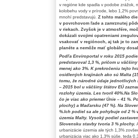
v regióne kde spadla v podobe zrážok,
kolobehu vody v prírode, lebo 1,2% povr
mnohí predstavujú.
Z tohto malého diel
v povrchovom ľade a zamrznutej pôde.
v riekach. Zvyšok je v atmosfére, mo
dokázali svojimi opatreniami zregulov
vsakovať v regiónoch, aj tak je to z
planéte a nemôže mať globálny dosa
Podľa Enviroportal v roku 2015 podie
predstavoval 1,3 %, pričom u väčšiny 
menej ako 3%. K prekročeniu tejto hr
osídlených krajinách ako sú Malta (15
tomu, že národné údaje jednotlivých 
– 2015 bol u väčšiny štátov EÚ zazna
rozlohy územia. Les tvoril 40%.Na Sl
čo je viac ako priemer Únie – 41 %. P
plochy) a Maďarsku (47 %). Na Sloven
%.Ich podiel sa ale pohybuje od 2 % 
územia Malty. Vysoký podiel zastaven
Slovensku stavby tvoria 3 % plochy.
urbanizácie územia ale tých 1,3% zovšeo
urbanizácia viac ako 1,3% súše, teda 0,