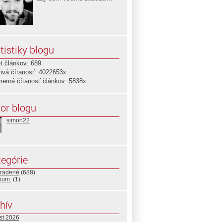
tistiky blogu
t článkov: 689
ová čítanosť: 4022653x
merná čítanosť článkov: 5838x
or blogu
simon22
egórie
radené
(688)
ikum.
(1)
hív
st 2026