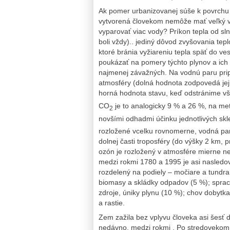
Ak pomer urbanizovanej súše k povrchu 
vytvorená človekom nemôže mať veľký vp
vyparovať viac vody? Príkon tepla od sln
boli vždy).. jediný dôvod zvyšovania tepl
ktoré bránia vyžiareniu tepla späť do ves
poukázať na pomery týchto plynov a ich 
najmenej závažných. Na vodnú paru pri
atmosféry (dolná hodnota zodpovedá jej 
horná hodnota stavu, keď odstránime vše
CO
je to analogicky 9 % a 26 %, na met
2
novšími odhadmi účinku jednotlivých sk
rozložené vcelku rov­nomerne, vodná par
dolnej časti troposféry (do výšky 2 km, 
ozón je rozložený v atmosfére mierne n
medzi rokmi 1780 a 1995 je asi nasle
rozdelený na podiely – močiare a tundr
biomasy a skládky odpadov (5 %); spra
zdroje, úniky plynu (10 %); chov dobyt
a rastie.
Zem zažila bez vplyvu človeka asi šesť
nedávno, medzi rokmi . Po stredovekom ot