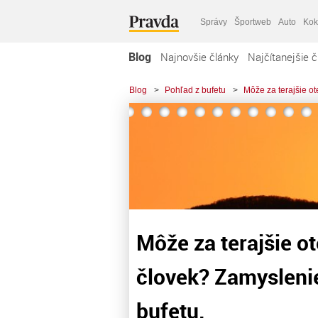
Správy
Športweb
Auto
Kok
Blog
Najnovšie články
Najčítanejšie č
Blog
>
Pohľad z bufetu
>
Môže za terajšie ot
Môže za terajšie o
človek? Zamyslenie
bufetu.