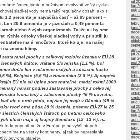
júl 2
 nemáme šancu týmto množstvom ovplyvniť veľký cyklus
jún 
máj 
chovej sladkej vody nemá taký regulačný dosah, ako si
apríl
u 1,2 percenta je najväčšia časť – až 69 percent –
mare
 Len 20,9 percenta je v jazerách a 0,49 percenta
febr
janu
čiaroch alebo živých organizmoch. Takže ak by sme
dece
ať rýchle odtoky všetkej sladkej vody a prinútili ju
nove
októ
anedbateľne malé množstvo, ktoré koluje na našej
sept
h na zmenu klímy.
augu
júl 2
l zastavanej plochy z celkovej rozlohy územia v EÚ 28
jún 
členských štátov, vrátane Slovenska (1,1 %), bol
máj 
apríl
anice došlo len v relatívne malých a súčasne husto
mare
,6 %), Belgicko (5,5 %) a Holandsko (3,8 %). Aj napriek
febr
janu
krajín EÚ nie sú úplne porovnateľné, medzi rokmi 2009
dece
menaný nárast podielu zastavanej plochy z celkovej
nove
októ
ovensku tvoria lesy a zalesnené plochy 46 % povrchu,
sept
okiaľ ide o ornú pôdu, najviac jej majú v Dánsku (49 %
augu
sku tvorí orná pôda 28 % územia, priemer EÚ-27 je 25
júl 2
jún 
v šiestich členských štátoch po tretinu celkového
máj 
ých plôch majú aj krajiny Beneluxu (12 -13 %), na
apríl
mare
Ak teda pripustíme že v Európe je najvyšší stupeň
febr
becníme na všetky kontinenty, aj tak by nepresiahla
janu
dece
39% povrchu planéty.