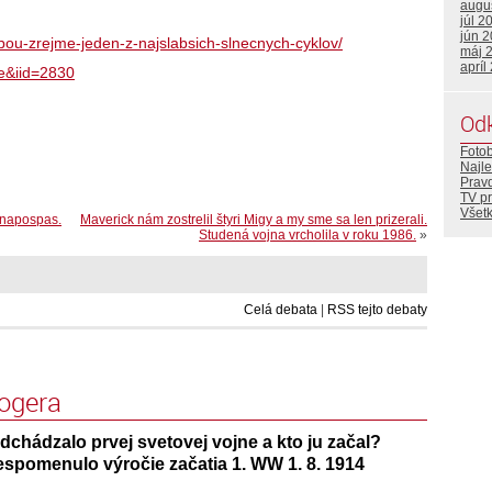
augu
júl 2
jún 
ou-zrejme-jeden-z-najslabsich-slnecnych-cyklov/
máj 
apríl
le&iid=2830
Od
Foto
Najle
Prav
TV p
Všetk
 napospas.
Maverick nám zostrelil štyri Migy a my sme sa len prizerali.
Studená vojna vrcholila v roku 1986.
»
Celá debata
|
RSS tejto debaty
logera
chádzalo prvej svetovej vojne a kto ju začal?
espomenulo výročie začatia 1. WW 1. 8. 1914