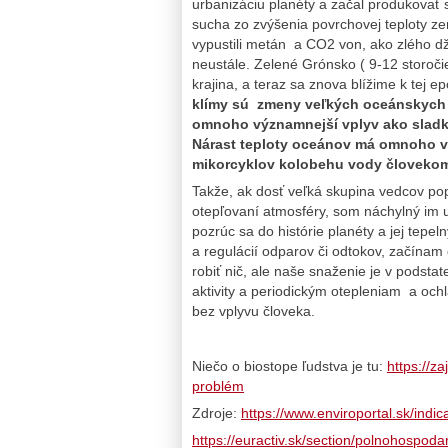
urbanizáciu planéty a začal produkovať 
sucha zo zvýšenia povrchovej teploty z
vypustili metán a CO2 von, ako zlého dž
neustále. Zelené Grónsko ( 9-12 storoči
krajina, a teraz sa znova blížime k tej e
klímy sú zmeny veľkých oceánskych 
omnoho významnejší vplyv ako sladká
Nárast teploty oceánov má omnoho vä
mikorcyklov kolobehu vody človekom
Takže, ak dosť veľká skupina vedcov po
otepľovaní atmosféry, som náchylný im u
pozrúc sa do histórie planéty a jej tepel
a regulácií odparov či odtokov, začína
robiť nič, ale naše snaženie je v podsta
aktivity a periodickým otepleniam a och
bez vplyvu človeka.
Niečo o biostope ľudstva je tu:
https://z
problém
Zdroje:
https://www.enviroportal.sk/indi
https://euractiv.sk/section/polnohospoda