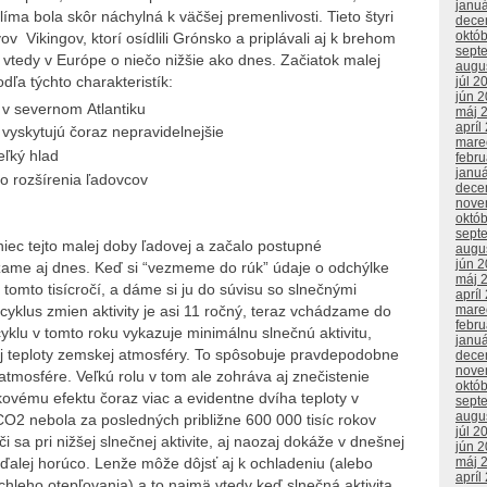
janu
íma bola skôr náchylná k väčšej premenlivosti. Tieto štyri
dece
októ
 Vikingov, ktorí osídlili Grónsko a priplávali aj k brehom
sept
 vtedy v Európe o niečo nižšie ako dnes. Začiatok malej
augu
dľa týchto charakteristík:
júl 2
jún 
 v severnom Atlantiku
máj 
apríl
 vyskytujú čoraz nepravidelnejšie
mare
eľký hlad
febr
janu
o rozšírenia ľadovcov
dece
nove
októ
sept
iec tejto malej doby ľadovej a začalo postupné
augu
jún 
zame aj dnes. Keď si “vezmeme do rúk” údaje o odchýlke
máj 
 tomto tisícročí, a dáme si ju do súvisu so slnečnými
apríl
cyklus zmien aktivity je asi 11 ročný, teraz vchádzame do
mare
febr
yklu v tomto roku vykazuje minimálnu slnečnú aktivitu,
janu
ej teploty zemskej atmosféry. To spôsobuje pravdepodobne
dece
nove
atmosfére. Veľkú rolu v tom ale zohráva aj znečistenie
októ
kovému efektu čoraz viac a evidentne dvíha teploty v
sept
augu
O2 nebola za posledných približne 600 000 tisíc rokov
júl 2
i sa pri nižšej slnečnej aktivite, aj naozaj dokáže v dnešnej
jún 
ďalej horúco. Lenže môže dôjsť aj k ochladeniu (alebo
máj 
apríl
leho otepľovania) a to najmä vtedy keď slnečná aktivita