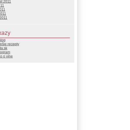
st 2011
011
2011
2011
 2011
kazy
blog
pšie recepty
da.sk
rogram
o o víne