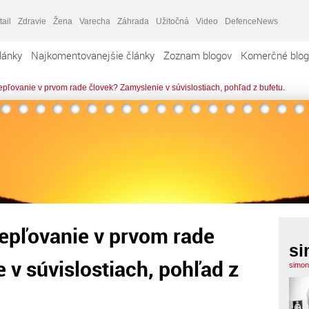
tail
Zdravie
Žena
Varecha
Záhrada
Užitočná
Video
DefenceNews
lánky
Najkomentovanejšie články
Zoznam blogov
Komerčné blog
epľovanie v prvom rade človek? Zamyslenie v súvislostiach, pohľad z bufetu.
tepľovanie v prvom rade
si
 v súvislostiach, pohľad z
simon