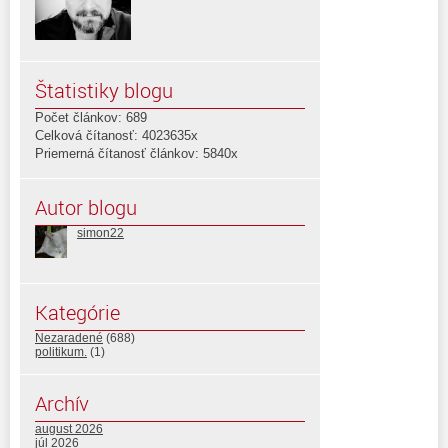
Štatistiky blogu
Počet článkov: 689
Celková čítanosť: 4023635x
Priemerná čítanosť článkov: 5840x
Autor blogu
simon22
Kategórie
Nezaradené
(688)
politikum.
(1)
Archív
august 2026
júl 2026