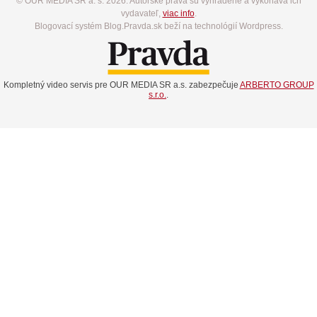
© OUR MEDIA SR a. s. 2026. Autorské práva sú vyhradené a vykonáva ich
vydavateľ,
viac info
.
Blogovací systém Blog.Pravda.sk beží na technológií Wordpress.
Kompletný video servis pre OUR MEDIA SR a.s. zabezpečuje
ARBERTO GROUP
s.r.o.
.