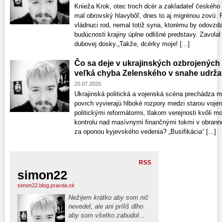
Knieža Krok, otec troch dcér a zakladateľ českého
mal obrovský hlavybôľ, dnes to aj migrénou zovú. 
vládnuci rod, nemal totiž syna, ktorému by odovzdal
budúcnosti krajiny úplne odlišné predstavy. Zavolal 
dubovej dosky.„Takže, dcérky moje! [...]
Čo sa deje v ukrajinských ozbrojených 
veľká chyba Zelenského v snahe udržať
20.07.2026
Ukrajinská politická a vojenská scéna prechádza 
povrch vyvierajú hlboké rozpory medzi starou voje
politickými reformátormi, tlakom verejnosti kvôli m
kontrolu nad masívnymi finančnými tokmi v obrann
za oponou kyjevského vedenia? „Busifikácia“ [...]
RSS
simon22
simon22.blog.pravda.sk
Nežijem krátko aby som nič
nevedel, ale ani príliš dlho
aby som všetko zabudol...