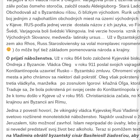
záliv počas ôsmeho storočia, založil osadu Aldeigiuborg- Stará La
Obchodovali až s Byzantskou ríšou, či blízkym východom. Rurik uch
boj jedným z najbohatším obchodných miest na území východných S
v Kijeve. RUS-podľa jednej verzie dostala názov z ich jazyka, vo Fí
Švédi, Varjagovia boli švédski Vikingovia. Iné verzie hovoria vznik
Východných Slovanov, medveďa- latinsky ursus… Už v Byzantských
zem ako Rhos, Russ.Starosloviensky sa volal moreplavec ropsmenn,
) čo môže byť tiež základom pomenovania národa a krajiny.
O prijatí náboženstva.
Už v roku 864 bolo založené Kyjevské bisk
Ondreja z Byzancie. Vládca Oleg v roku 911 poslal svojich vajrags
Konštantínopola uzavrieť Rusko – Byzantskú zmluvu. Ohromení výs
mesta a jeho chrámov sa niektorí dali pokrstiť. Oleg však pokrstený
tretia vládkyňa, manželka po zosnulom Igorovi kňažná Oľga, ktorá
Traduje sa, že bola pokrstená pri svojej ceste do Konštantínopola 
že k tomu došlo v Kyjeve už v roku 955. Christianizácia začala, no
krajinou ani Byzancii ani Rímu,
Jedna z povestí hovorí, že vikingský vládca Kyjevskej Rusi Vladimír I
svetovo rozšírené monoteistické náboženstvo. Najskôr uvažoval o žid
Jeruzalem, túto možnosť zavrhol. Islam nepripadal do úvahy, lebo za
si nevedel predstaviť svoj život bez alkoholu. Teraz si pomôžem t
na Vladimíra obrátil byzantský cisár BasileiosII žiadosťou, ab