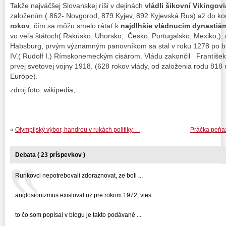
Takže najväčšej Slovanskej ríši v dejinách
vládli šikovní Vikingov
založením ( 862- Novgorod, 879 Kyjev, 892 Kyjevská Rus) až do ko
rokov
, čím sa môžu smelo rátať k
najdlhšie vládnucim dynastiá
vo veľa štátoch( Rakúsko, Uhorsko, Česko, Portugalsko, Mexiko,), r
Habsburg, prvým významným panovníkom sa stal v roku 1278 po bi
IV.( Rudolf I.) Rímskonemeckým cisárom. Vládu zakončil František
prvej svetovej vojny 1918. (628 rokov vlády, od založenia rodu 818 
Európe).
zdroj foto: wikipedia,
«
Olympijský výbor, handrou v rukách politiky. . .
Práčka peňazí
Debata ( 23 príspevkov )
Rurikovci nepotrebovali zdoraznovat, ze boli ...
anglosionizmus existoval uz pre rokom 1972, vies ...
to čo som popísal v blogu je takto podávané ...