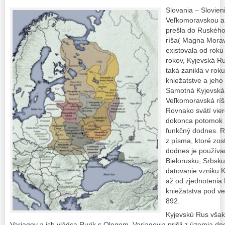
Slovania – Slovien
Veľkomoravskou a 
prešla do Ruskéh
ríša( Magna Mora
existovala od roku
rokov, Kyjevská Ru
taká zanikla v ro
kniežatstve a jeh
Samotná Kyjevská 
Veľkomoravská ríša
Rovnako svätí vier
dokonca potomok n
funkčný dodnes. R
z písma, ktoré zos
dodnes je používa
Bielorusku, Srbsku
datovanie vzniku K
až od zjednotenia
kniežatstva pod v
892.
Kyjevskú Rus však 
Varjagov a ich vládca Rurik s Olegom. Varjagovia prišli z územia 