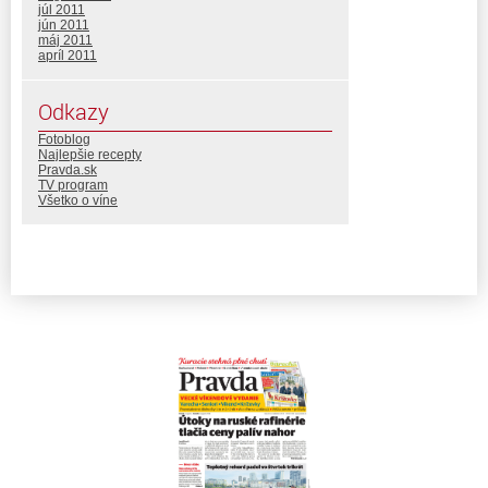
júl 2011
jún 2011
máj 2011
apríl 2011
Odkazy
Fotoblog
Najlepšie recepty
Pravda.sk
TV program
Všetko o víne