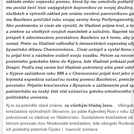
základe zmlúv vojenskú pomoc, ktorá by mu umožnila potlačiť 
mu poslal šesť tisíc varjagských bojovníkov zo svojej družiny, 
službách a vytvorili základ pre známu osobnú panovníkovu g
mu Basileios prisľúbil ruku svojej sestry Anny Porfyrogennéty,
Ako podmienku si cisár ale vynútil, že Vladimír prijme krst, a t
a zriekne sa všetkých svojich manželiek a súložníc. Napriek t
prispeli k zdecimovániu povstalcov, Basileios sa k tomu, aby p
nemal. Preto sa Vladimír odhodlal k demonštrácii vojenskej sil
byzantskú dŕžavu Chersonnésos.. Cisár ustúpil a vyslal Annu
tu prijal krst a následne oslávil svoju svadbu. Potom sa novo
početného gréckeho kléru do Kyjeva, kde Vladimír prikázal pok
Dnepri. Podľa inej verzie bol Vladimír pokrstený ešte pred o
v Kyjeve začiatkom roku 988 a v Chersonnési prijali krst jeho v
krymská expedícia súčasťou ruskej pomoci Basileiovi, pretož
povstalci.
Prijatím kresťanstva z Byzancie a začlenením pod 
patriarchátu sa ruský štát stal súčasťou grécko-ortodoxného
politického univerza.
Aj tu sa potvrdilo staré známe,
za všetkým hľadaj ženu
… Vikingskí
kniežatstvá východných Slovanov, po páde Kyjevskej Rusi v roku 1
pokračovali vo vládnutí vo Vladimírsko- Suzdaľskom kniežatstve od
ktorom prevzalo moc Moskovské kniežatstvo, kde vikingskí Rurikovci
ich posledný potomok Fjodor I. Ivanovič zomiera.