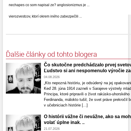
nechapes co som napisal ze? anglosionizmus je ...
vierozvestcov, ktorí okrem iného zabezpečili ...
Ďalšie články od tohto blogera
Čo skutočne predchádzalo prvej svetove
Ľudstvo si ani nespomenulo výročie zač
04.08.2026
„Kto nepozná históriu, je odsúdený na jej opakov
Keď 28. júna 1914 zazneli v Sarajeve výstrely mla
Principa, ktoré pripravili o život rakúsko-uhorského
Ferdinanda, málokto tušil, že svet práve prekročil b
v učebniciach histórie [...]
O histórii vážne či nevážne, ako sa mo
volať úplne inak. ..
21.07.2026