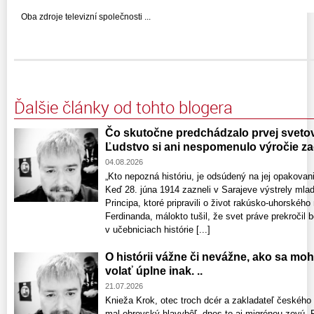
Oba zdroje televizní společnosti ...
Ďalšie články od tohto blogera
Čo skutočne predchádzalo prvej svetove
Ľudstvo si ani nespomenulo výročie zač
04.08.2026
„Kto nepozná históriu, je odsúdený na jej opakov
Keď 28. júna 1914 zazneli v Sarajeve výstrely mla
Principa, ktoré pripravili o život rakúsko-uhorského
Ferdinanda, málokto tušil, že svet práve prekročil b
v učebniciach histórie [...]
O histórii vážne či nevážne, ako sa mo
volať úplne inak. ..
21.07.2026
Knieža Krok, otec troch dcér a zakladateľ českého
mal obrovský hlavybôľ, dnes to aj migrénou zovú. 