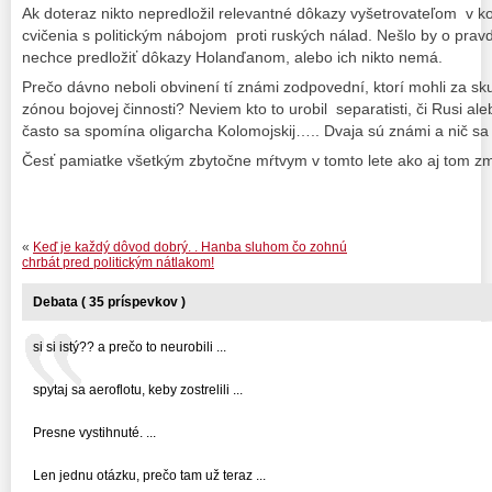
Ak doteraz nikto nepredložil relevantné dôkazy vyšetrovateľom v kom
cvičenia s politickým nábojom proti ruských nálad. Nešlo by o pravdu 
nechce predložiť dôkazy Holanďanom, alebo ich nikto nemá.
Prečo dávno neboli obvinení tí známi zodpovední, ktorí mohli za skut
zónou bojovej činnosti? Neviem kto to urobil separatisti, či Rusi ale
často sa spomína oligarcha Kolomojskij….. Dvaja sú známi a nič sa
Česť pamiatke všetkým zbytočne mŕtvym v tomto lete ako aj tom zm
«
Keď je každý dôvod dobrý. . Hanba sluhom čo zohnú
chrbát pred politickým nátlakom!
Debata ( 35 príspevkov )
si si istý?? a prečo to neurobili ...
spytaj sa aeroflotu, keby zostrelili ...
Presne vystihnuté. ...
Len jednu otázku, prečo tam už teraz ...