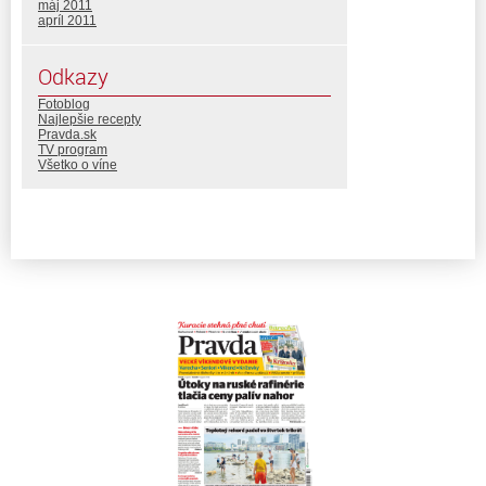
máj 2011
apríl 2011
Odkazy
Fotoblog
Najlepšie recepty
Pravda.sk
TV program
Všetko o víne