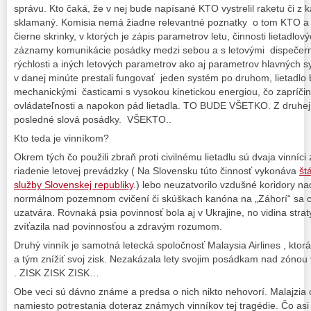
správu. Kto čaká, že v nej bude napísané KTO vystrelil raketu či z 
sklamaný. Komisia nemá žiadne relevantné poznatky o tom KTO a
čierne skrinky, v ktorých je zápis parametrov letu, činnosti lietadlo
záznamy komunikácie posádky medzi sebou a s letovými dispečerm
rýchlosti a iných letových parametrov ako aj parametrov hlavných sy
v danej minúte prestali fungovať jeden systém po druhom, lietadlo
mechanickými časticami s vysokou kinetickou energiou, čo zapríčini
ovládateľnosti a napokon pád lietadla. TO BUDE VŠETKO. Z druhej
posledné slová posádky. VŠEKTO..
Kto teda je vinníkom?
Okrem tých čo použili zbraň proti civilnému lietadlu sú dvaja vinníc
riadenie letovej prevádzky ( Na Slovensku túto činnosť vykonáva
št
služby Slovenskej republiky
.) lebo neuzatvorilo vzdušné koridory na
normálnom pozemnom cvičení či skúškach kanóna na „Záhorí“ sa ce
uzatvára. Rovnaká psia povinnosť bola aj v Ukrajine, no vidina stra
zvíťazila nad povinnosťou a zdravým rozumom.
Druhý vinník je samotná letecká spoločnosť Malaysia Airlines , ktorá
a tým znížiť svoj zisk. Nezakázala lety svojim posádkam nad zónou v
. ZISK ZISK ZISK…
Obe veci sú dávno známe a predsa o nich nikto nehovorí. Malajzia 
namiesto potrestania doteraz známych vinníkov tej tragédie. Čo asi