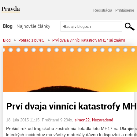
Registrácia
Prihlásenie
Blog
Najnovšie články
Najčítanejšie články
Blog
>
Pohľad z bufetu
>
Prví dvaja vinníci katastrofy MH17 sú známi!
Najkomentovanejšie články
Zoznam blogov
Komerčné blogy
Prví dvaja vinníci katastrofy M
18. júla 2015 11:15
, Prečítané 9 234x,
simon22
,
Nezaradené
Prešiel rok od tragického zostrelenia lietadla letu MH17 na Ukrajin
leteckých incidentov má všetky materiály dávno k dispozícii a neb