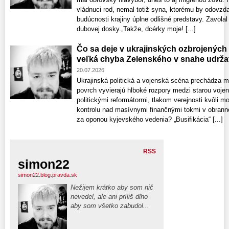
vládnuci rod, nemal totiž syna, ktorému by odovzdal
budúcnosti krajiny úplne odlišné predstavy. Zavolal 
dubovej dosky.„Takže, dcérky moje! [...]
Čo sa deje v ukrajinských ozbrojených 
veľká chyba Zelenského v snahe udržať
20.07.2026
Ukrajinská politická a vojenská scéna prechádza 
povrch vyvierajú hlboké rozpory medzi starou voje
politickými reformátormi, tlakom verejnosti kvôli m
kontrolu nad masívnymi finančnými tokmi v obrann
za oponou kyjevského vedenia? „Busifikácia“ [...]
RSS
simon22
simon22.blog.pravda.sk
Nežijem krátko aby som nič
nevedel, ale ani príliš dlho
aby som všetko zabudol...