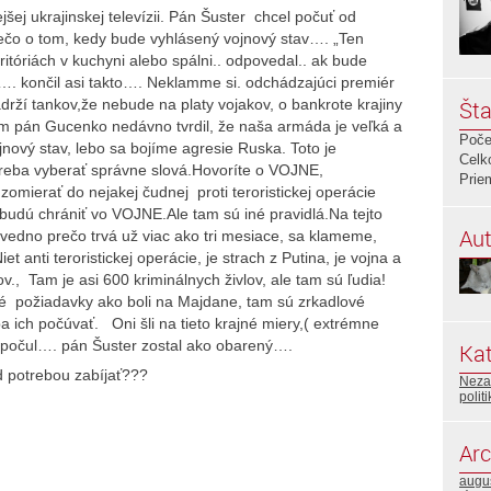
jšej ukrajinskej televízii. Pán Šuster chcel počuť od
ečo o tom, kedy bude vyhlásený vojnový stav…. „Ten
itóriách v kuchyni alebo spálni.. odpovedal.. ak bude
…. končil asi takto…. Neklamme si. odchádzajúci premiér
ží tankov,že nebude na platy vojakov, o bankrote krajiny
Šta
om pán Gucenko nedávno tvrdil, že naša armáda je veľká a
Poče
nový stav, lebo sa bojíme agresie Ruska. Toto je
Celk
treba vyberať správne slová.Hovoríte o VOJNE,
Prie
zomierať do nejakej čudnej proti teroristickej operácie
 budú chrániť vo VOJNE.Ale tam sú iné pravidlá.Na tejto
Aut
 nevedno prečo trvá už viac ako tri mesiace, sa klameme,
t anti teroristickej operácie, je strach z Putina, je vojna a
ov., Tam je asi 600 kriminálnych živlov, ale tam sú ľudia!
ké požiadavky ako boli na Majdane, tam sú zrkadlové
a ich počúvať. Oni šli na tieto krajné miery,( extrémne
nepočul…. pán Šuster zostal ako obarený….
Kat
d potrebou zabíjať???
Neza
polit
Arc
augu