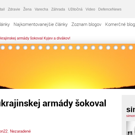
tail
Zdravie
Žena
Varecha
Záhrada
Užitočná
Video
DefenceNews
lánky
Najkomentovanejšie články
Zoznam blogov
Komerčné blog
krajinskej armády šokoval Kyjev a divákov!
krajinskej armády šokoval
si
simon
on22
,
Nezaradené