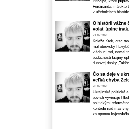
Principa, ktoré pripra
Ferdinanda, málokto tu
v učebniciach histórie 
O histórii vážne
volať úplne inak. 
21.07.2026
Knieža Krok, otec tr
mal obrovský hlavybô
vládnuci rod, nemal t
budúcnosti krajiny úpl
dubovej dosky.„Takže,
Čo sa deje v ukr
veľká chyba Zel
20.07.2026
Ukrajinská politická
povrch vyvierajú hlb
politickými reformáto
kontrolu nad masívny
za oponou kyjevského 