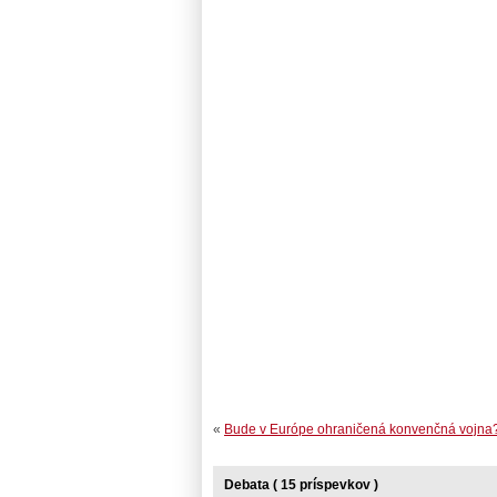
«
Bude v Európe ohraničená konvenčná vojna
Debata ( 15 príspevkov )