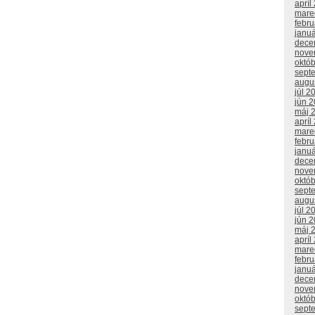
apríl
mare
febr
janu
dece
nove
októ
sept
augu
júl 2
jún 
máj 
apríl
mare
febr
janu
dece
nove
októ
sept
augu
júl 2
jún 
máj 
apríl
mare
febr
janu
dece
nove
októ
sept