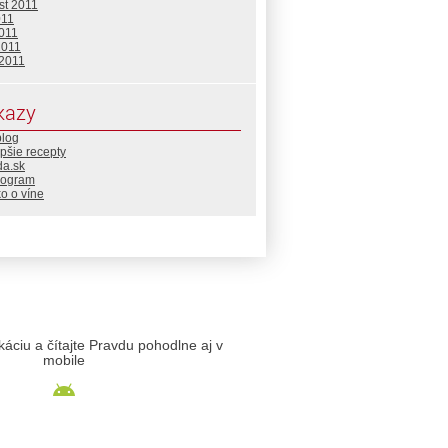
st 2011
011
2011
2011
 2011
kazy
blog
pšie recepty
da.sk
rogram
o o víne
likáciu a čítajte Pravdu pohodlne aj v
mobile