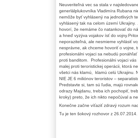
Neuveriteľná vec sa stala v najsledovane
generlálplukovníka Vladimíra Rubana ni
nemôže byť vyhlásený na jednotlivých ter
vyhlásený tak na celom území Ukrajiny. 
hovorí, že nemáme čo natankovať do nádr
a hneď vyzýva vojakov ísť do vojny.Prit
neporaziteľná, ale nesmieme vyhlásiť voj
nesprávne, ak chceme hovoriť o vojne, 
profesionálni vojaci sa nebudú ponáhľať 
proti banditom. Profesionálni vojaci vás
malej proti teroristickej operácii, ktorá
všetci nás klamú, klamú celú Ukrajinu. Nie
NIE JE 6 miliónov teroristov – separatist
Predstavte si, tam sú ľudia, majú rovna
odrazy Majdanu, treba ich pochopiť, treb
kroky) preto, že ich nikto nepočúval a 
Konečne začne víťaziť zdravý rozum na
Tu je ten šokový rozhovor z 26.07.2014.