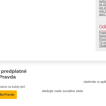
augu
júl 2
jún 
máj 
apríl
Od
Foto
Najle
Prav
TV p
Všetk
 predplatné
Pravda
stiahnite si ap
ormácie na každý deň
sledujte naše sociálne siete
íka Pravda