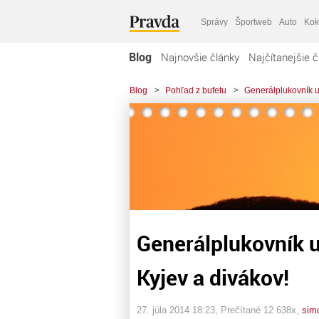
Správy
Športweb
Auto
Kok
Blog
Najnovšie články
Najčítanejšie č
Blog
>
Pohľad z bufetu
>
Generálplukovník u
Generálplukovník u
Kyjev a divákov!
27. júla 2014 18:23
, Prečítané 12 638x,
sim