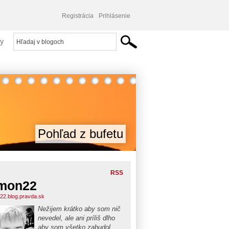
Registrácia
Prihlásenie
y
Pohľad z bufetu
RSS
mon22
22.blog.pravda.sk
Nežijem krátko aby som nič
nevedel, ale ani príliš dlho
aby som všetko zabudol...