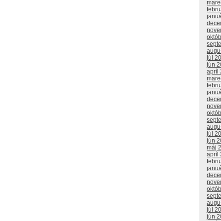
mare
febr
janu
dece
nove
októ
sept
augu
júl 2
jún 
apríl
mare
febr
janu
dece
nove
októ
sept
augu
júl 2
jún 
máj 
apríl
febr
janu
dece
nove
októ
sept
augu
júl 2
jún 