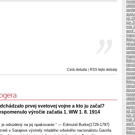
nove
októ
sept
augu
júl 2
jún 
máj 
apríl
mare
febr
janu
októ
sept
mare
febr
janu
dece
Celá debata
|
RSS tejto debaty
nove
sept
febr
janu
dece
logera
nove
októ
sept
chádzalo prvej svetovej vojne a kto ju začal?
augu
júl 2
espomenulo výročie začatia 1. WW 1. 8. 1914
jún 
máj 
apríl
u, je odsúdený na jej opakovanie.“ — Edmund Burke(1729-1797)
mare
neli v Sarajeve výstrely mladého srbského nacionalistu Gavrila
febr