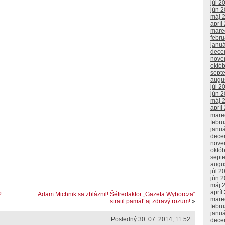
júl 2
jún 
máj 
apríl
mare
febr
janu
dece
nove
októ
sept
augu
júl 2
jún 
máj 
apríl
mare
febr
janu
dece
nove
októ
sept
augu
júl 2
jún 
máj 
apríl
?
Adam Michnik sa zbláznil! Šéfredaktor „Gazeta Wyborcza“
mare
stratil pamäť aj zdravý rozum!
»
febr
janu
Posledný 30. 07. 2014, 11:52
dece