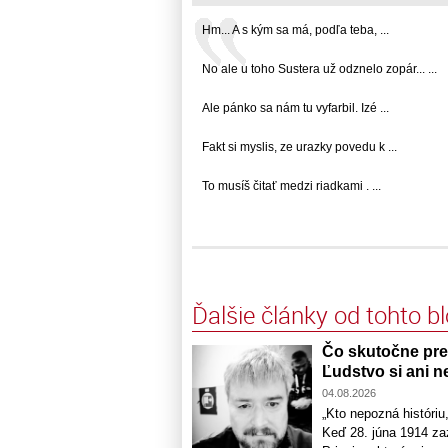
Hm... A s kým sa má, podľa teba, ...
No ale u toho Sustera už odznelo zopár... ...
Ale pánko sa nám tu vyfarbil. Izé ...
Fakt si myslis, ze urazky povedu k ...
To musíš čitať medzi riadkami . ...
Ďalšie články od tohto b
Čo skutočne pred
Ľudstvo si ani n
04.08.2026
„Kto nepozná históri
Keď 28. júna 1914 zaz