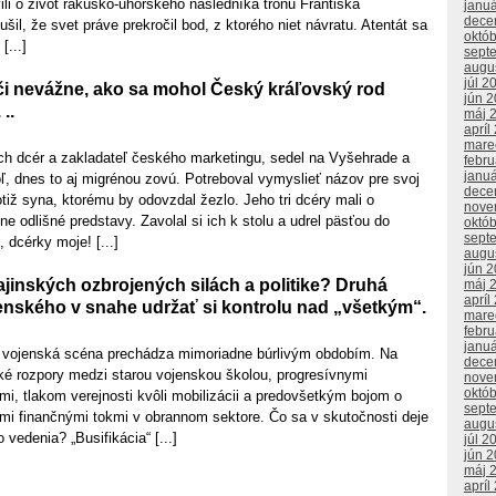
vili o život rakúsko-uhorského následníka trónu Františka
janu
dece
šil, že svet práve prekročil bod, z ktorého niet návratu. Atentát sa
októ
[...]
sept
augu
júl 2
 či nevážne, ako sa mohol Český kráľovský rod
jún 
..
máj 
apríl
mare
och dcér a zakladateľ českého marketingu, sedel na Vyšehrade a
febr
janu
ľ, dnes to aj migrénou zovú. Potreboval vymyslieť názov pre svoj
dece
otiž syna, ktorému by odovzdal žezlo. Jeho tri dcéry mali o
nove
ne odlišné predstavy. Zavolal si ich k stolu a udrel päsťou do
októ
sept
 dcérky moje! [...]
augu
jún 
ajinských ozbrojených silách a politike? Druhá
máj 
apríl
enského v snahe udržať si kontrolu nad „všetkým“.
mare
febr
janu
 a vojenská scéna prechádza mimoriadne búrlivým obdobím. Na
dece
oké rozpory medzi starou vojenskou školou, progresívnymi
nove
októ
rmi, tlakom verejnosti kvôli mobilizácii a predovšetkým bojom o
sept
mi finančnými tokmi v obrannom sektore. Čo sa v skutočnosti deje
augu
vedenia? „Busifikácia“ [...]
júl 2
jún 
máj 
apríl