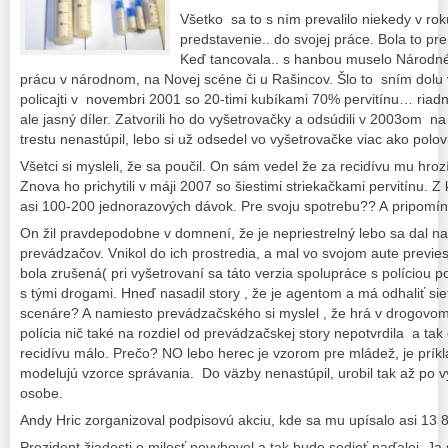
Všetko sa to s ním prevalilo niekedy v rok
predstavenie.. do svojej práce. Bola to 
Keď tancovala.. s hanbou muselo Národné p
prácu v národnom, na Novej scéne či u Rašincov. Šlo to sním dolu 
policajti v novembri 2001 so 20-timi kubíkami 70% pervitínu… riadna
ale jasný díler. Zatvorili ho do vyšetrovačky a odsúdili v 2003om n
trestu nenastúpil, lebo si už odsedel vo vyšetrovačke viac ako polov
Všetci si mysleli, že sa poučil. On sám vedel že za recidívu mu hroz
Znova ho prichytili v máji 2007 so šiestimi striekačkami pervitínu. Z
asi 100-200 jednorazových dávok. Pre svoju spotrebu?? A pripomín
On žil pravdepodobne v domnení, že je nepriestrelný lebo sa dal na
prevádzačov. Vnikol do ich prostredia, a mal vo svojom aute previe
bola zrušená( pri vyšetrovaní sa táto verzia spolupráce s políciou p
s tými drogami. Hneď nasadil story , že je agentom a má odhaliť sie
scenáre? A namiesto prevádzačského si myslel , že hrá v drogovom?
polícia nič také na rozdiel od prevádzačskej story nepotvrdila a tak 
recidívu málo. Prečo? NO lebo herec je vzorom pre mládež, je prík
modelujú vzorce správania. Do väzby nenastúpil, urobil tak až po v
osobe.
Andy Hric zorganizoval podpisovú akciu, kde sa mu upísalo asi 13 
Prezident žiadosti o milosť nevyhovel a tak bude sedieť naďalej. Ja