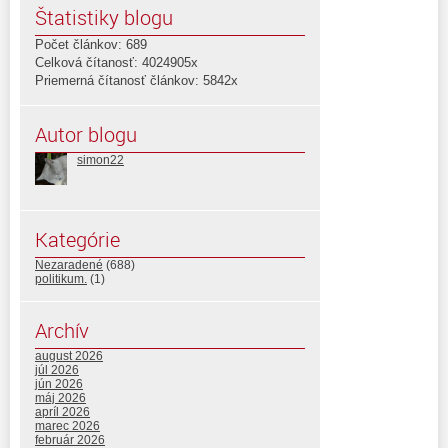
Štatistiky blogu
Počet článkov: 689
Celková čítanosť: 4024905x
Priemerná čítanosť článkov: 5842x
Autor blogu
simon22
Kategórie
Nezaradené
(688)
politikum.
(1)
Archív
august 2026
júl 2026
jún 2026
máj 2026
apríl 2026
marec 2026
február 2026