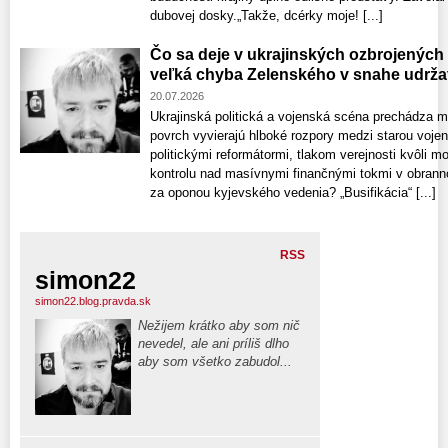
dubovej dosky.„Takže, dcérky moje! [...]
Čo sa deje v ukrajinských ozbrojených 
veľká chyba Zelenského v snahe udržať
20.07.2026
Ukrajinská politická a vojenská scéna prechádza 
povrch vyvierajú hlboké rozpory medzi starou voje
politickými reformátormi, tlakom verejnosti kvôli m
kontrolu nad masívnymi finančnými tokmi v obrann
za oponou kyjevského vedenia? „Busifikácia“ [...]
RSS
simon22
simon22.blog.pravda.sk
Nežijem krátko aby som nič
nevedel, ale ani príliš dlho
aby som všetko zabudol...