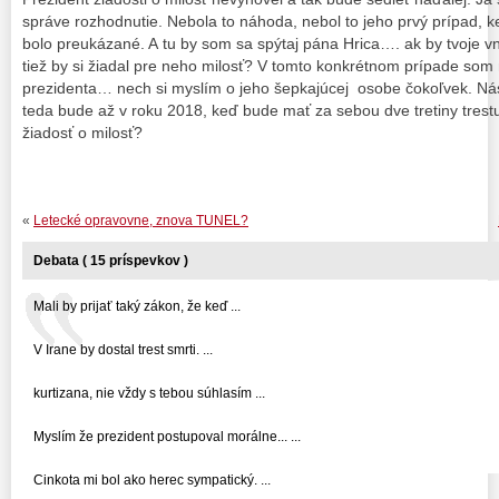
správe rozhodnutie. Nebola to náhoda, nebol to jeho prvý prípad, ke
bolo preukázané. A tu by som sa spýtaj pána Hrica…. ak by tvoje 
tiež by si žiadal pre neho milosť? V tomto konkrétnom prípade som
prezidenta… nech si myslím o jeho šepkajúcej osobe čokoľvek. N
teda bude až v roku 2018, keď bude mať za sebou dve tretiny trest
žiadosť o milosť?
«
Letecké opravovne, znova TUNEL?
Debata ( 15 príspevkov )
Mali by prijať taký zákon, že keď ...
V Irane by dostal trest smrti. ...
kurtizana, nie vždy s tebou súhlasím ...
Myslím že prezident postupoval morálne... ...
Cinkota mi bol ako herec sympatický. ...