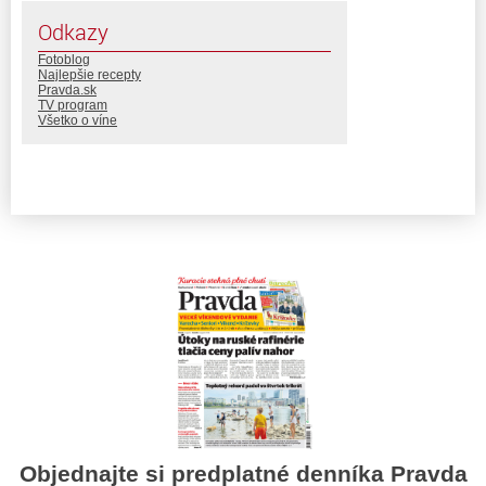
Odkazy
Fotoblog
Najlepšie recepty
Pravda.sk
TV program
Všetko o víne
Objednajte si predplatné denníka Pravda