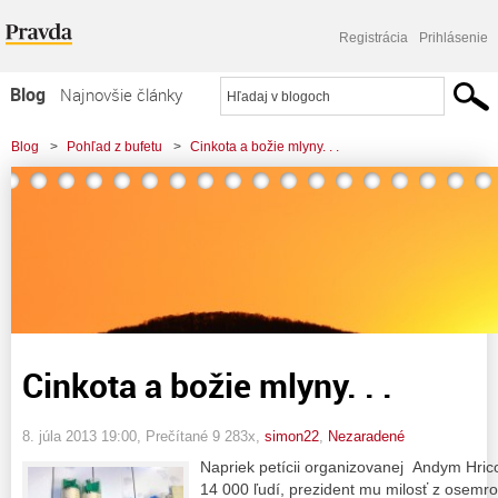
Registrácia
Prihlásenie
Blog
Najnovšie články
Najčítanejšie články
Blog
>
Pohľad z bufetu
>
Cinkota a božie mlyny. . .
Najkomentovanejšie články
Zoznam blogov
Komerčné blogy
Cinkota a božie mlyny. . .
8. júla 2013 19:00
, Prečítané 9 283x,
simon22
,
Nezaradené
Napriek petícii organizovanej Andym Hric
14 000 ľudí, prezident mu milosť z osemro