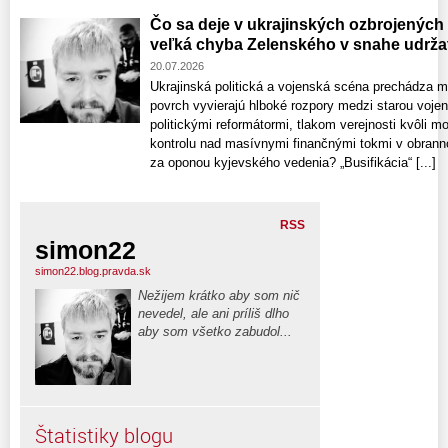
Čo sa deje v ukrajinských ozbrojených 
veľká chyba Zelenského v snahe udržať
20.07.2026
Ukrajinská politická a vojenská scéna prechádza 
povrch vyvierajú hlboké rozpory medzi starou voje
politickými reformátormi, tlakom verejnosti kvôli m
kontrolu nad masívnymi finančnými tokmi v obrann
za oponou kyjevského vedenia? „Busifikácia“ [...]
RSS
simon22
simon22.blog.pravda.sk
Nežijem krátko aby som nič
nevedel, ale ani príliš dlho
aby som všetko zabudol...
Štatistiky blogu