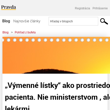
Registrácia
Prihlásenie
Blog
Najnovšie články
Najčítanejšie články
Blog
>
Pohľad z bufetu
Najkomentovanejšie články
>
"Výmenné lístky" ako prostriedok „preháňania“ pacienta. Nie ministerstvom ,
Zoznam blogov
ale odbornými
Komerčné blogy
„Výmenné lístky“ ako prostried
pacienta. Nie ministerstvom , a
lekármi.