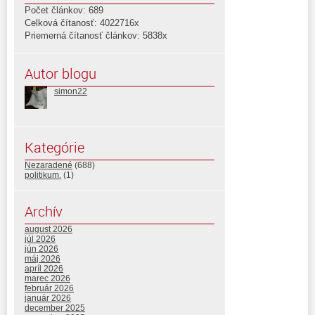
Počet článkov: 689
Celková čítanosť: 4022716x
Priemerná čítanosť článkov: 5838x
Autor blogu
simon22
Kategórie
Nezaradené
(688)
politikum.
(1)
Archív
august 2026
júl 2026
jún 2026
máj 2026
apríl 2026
marec 2026
február 2026
január 2026
december 2025