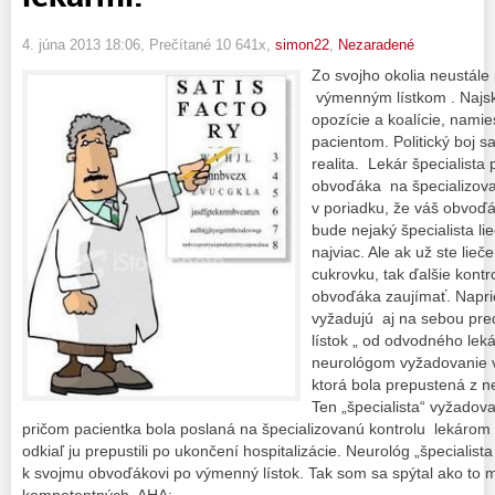
4. júna 2013 18:06
, Prečítané 10 641x,
simon22
,
Nezaradené
Zo svojho okolia neustál
výmenným lístkom . Najskô
opozície a koalície, namie
pacientom. Politický boj 
realita. Lekár špecialista
obvoďáka na špecializovan
v poriadku, že váš obvoď
bude nejaký špecialista li
najviac. Ale ak už ste lieč
cukrovku, tak ďalšie kontr
obvoďáka zaujímať. Naprie
vyžadujú aj na sebou pre
lístok „ od odvodného le
neurológom vyžadovanie v
ktorá bola prepustená z 
Ten „špecialista“ vyžadov
pričom pacientka bola poslaná na špecializovanú kontrolu lekáro
odkiaľ ju prepustili po ukončení hospitalizácie. Neurológ „špecialista „
k svojmu obvoďákovi po výmenný lístok. Tak som sa spýtal ako to 
kompetentných. AHA: