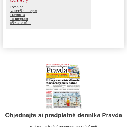
Fotoblog
Najlepšie recepty
Pravda.sk
TV program
Všetko o víne
Objednajte si predplatné denníka Pravda