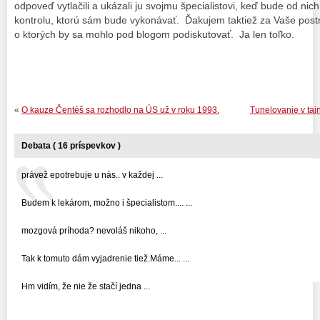
odpoveď vytlačili a ukázali ju svojmu špecialistovi, keď bude od n
kontrolu, ktorú sám bude vykonávať. Ďakujem taktiež za Vaše post
o ktorých by sa mohlo pod blogom podiskutovať. Ja len toľko.
«
O kauze Čentéš sa rozhodlo na ÚS už v roku 1993.
Tunelovanie v tajn
Debata ( 16 príspevkov )
právež epotrebuje u nás.. v každej ...
Budem k lekárom, možno i špecialistom.... ...
mozgová príhoda? nevoláš nikoho, ...
Tak k tomuto dám vyjadrenie tiež.Máme... ...
Hm vidím, že nie že stačí jedna ...