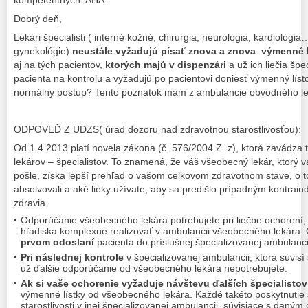
Dobrý deň,
Lekári špecialisti ( interné kožné, chirurgia, neurológia, kardiológ
gynekológie)
neustále vyžadujú písať znova a znova výmenné l
aj na tých pacientov,
ktorých majú v dispenzári
a už ich liečia špec
pacienta na kontrolu a vyžadujú po pacientovi doniesť výmenný líst
normálny postup? Tento poznatok mám z ambulancie obvodného le
ODPOVEĎ Z UDZS( úrad dozoru nad zdravotnou starostlivosťou):
Od 1.4.2013 platí novela zákona (č. 576/2004 Z. z), ktorá zavádza t
lekárov – špecialistov. To znamená, že váš všeobecný lekár, ktorý vá
pošle, získa lepší prehľad o vašom celkovom zdravotnom stave, o t
absolvovali a aké lieky užívate, aby sa predišlo prípadným kontrai
zdravia.
Odporúčanie všeobecného lekára potrebujete pri liečbe ochorení,
hľadiska komplexne realizovať v ambulancii všeobecného lekára.
prvom odoslaní
pacienta do príslušnej špecializovanej ambulanc
Pri následnej kontrole
v špecializovanej ambulancii, ktorá súvis
už ďalšie odporúčanie od všeobecného lekára nepotrebujete.
Ak si vaše ochorenie vyžaduje návštevu ďalších špecialistov
výmenné lístky od všeobecného lekára. Každé takéto poskytnutie 
starostlivosti v inej špecializovanej ambulancii, súvisiace s daným