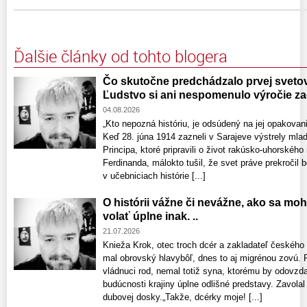
Ďalšie články od tohto blogera
Čo skutočne predchádzalo prvej svetove
Ľudstvo si ani nespomenulo výročie zač
04.08.2026
„Kto nepozná históriu, je odsúdený na jej opakov
Keď 28. júna 1914 zazneli v Sarajeve výstrely mla
Principa, ktoré pripravili o život rakúsko-uhorského
Ferdinanda, málokto tušil, že svet práve prekročil b
v učebniciach histórie [...]
O histórii vážne či nevážne, ako sa mo
volať úplne inak. ..
21.07.2026
Knieža Krok, otec troch dcér a zakladateľ českého
mal obrovský hlavybôľ, dnes to aj migrénou zovú. 
vládnuci rod, nemal totiž syna, ktorému by odovzdal
budúcnosti krajiny úplne odlišné predstavy. Zavolal 
dubovej dosky.„Takže, dcérky moje! [...]