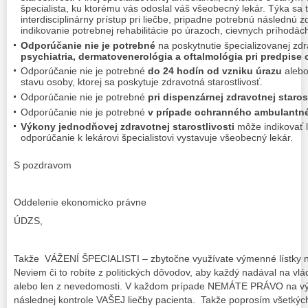
špecialista, ku ktorému vás odoslal váš všeobecný lekár. Týka sa 
interdisciplinárny prístup pri liečbe, pripadne potrebnú následnú zd
indikovanie potrebnej rehabilitácie po úrazoch, cievnych príhodách
Odporúčanie nie je potrebné
na poskytnutie špecializovanej zdra
psychiatria, dermatovenerológia a oftalmológia pri predpise 
Odporúčanie nie je potrebné
do 24 hodín od vzniku úrazu
alebo
stavu osoby, ktorej sa poskytuje zdravotná starostlivosť.
Odporúčanie nie je potrebné
pri dispenzárnej zdravotnej staros
Odporúčanie nie je potrebné
v prípade ochranného ambulantné
Výkony jednodňovej zdravotnej starostlivosti
môže indikovať le
odporúčanie k lekárovi špecialistovi vystavuje všeobecný lekár.
S pozdravom
Oddelenie ekonomicko právne
ÚDZS,
Takže VÁŽENÍ ŠPECIALISTI – zbytočne využívate výmenné lístky na
Neviem či to robíte z politických dôvodov, aby každý nadával na vl
alebo len z nevedomosti. V každom prípade NEMÁTE PRÁVO na vým
následnej kontrole VAŠEJ liečby pacienta. Takže poprosím všetkých, 