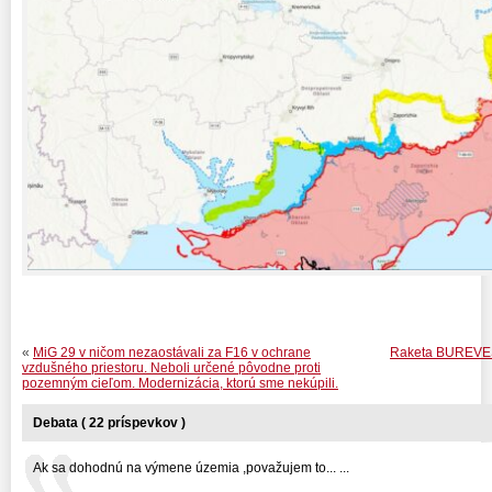
«
MiG 29 v ničom nezaostávali za F16 v ochrane
Raketa BUREVES
vzdušného priestoru. Neboli určené pôvodne proti
pozemným cieľom. Modernizácia, ktorú sme nekúpili.
Debata ( 22 príspevkov )
Ak sa dohodnú na výmene územia ,považujem to... ...