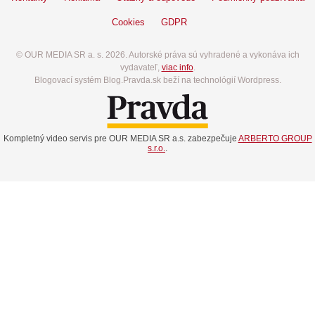
Cookies
GDPR
© OUR MEDIA SR a. s. 2026. Autorské práva sú vyhradené a vykonáva ich
vydavateľ,
viac info
.
Blogovací systém Blog.Pravda.sk beží na technológií Wordpress.
Kompletný video servis pre OUR MEDIA SR a.s. zabezpečuje
ARBERTO GROUP
s.r.o.
.