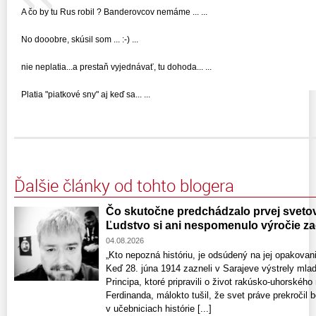
A čo by tu Rus robil ? Banderovcov nemáme ... ...
No dooobre, skúsil som ... :-) ...
nie neplatia...a prestaň vyjednávať, tu dohoda... ...
Platia "piatkové sny" aj keď sa... ...
Ďalšie články od tohto blogera
Čo skutočne predchádzalo prvej svetove
Ľudstvo si ani nespomenulo výročie zač
04.08.2026
„Kto nepozná históriu, je odsúdený na jej opakov
Keď 28. júna 1914 zazneli v Sarajeve výstrely mla
Principa, ktoré pripravili o život rakúsko-uhorského
Ferdinanda, málokto tušil, že svet práve prekročil b
v učebniciach histórie [...]