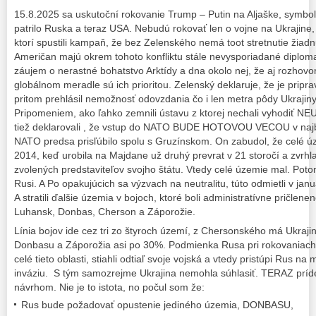
15.8.2025 sa uskutoční rokovanie Trump – Putin na Aljaške, symbol
patrilo Ruska a teraz USA. Nebudú rokovať len o vojne na Ukrajine, ak
ktorí spustili kampaň, že bez Zelenského nemá toot stretnutie žiadn
Američan majú okrem tohoto konfliktu stále nevysporiadané diploma
záujem o nerastné bohatstvo Arktídy a dna okolo nej, že aj rozhovo
globálnom meradle sú ich prioritou. Zelenský deklaruje, že je pripr
pritom prehlásil nemožnosť odovzdania čo i len metra pôdy Ukrajiny
Pripomeniem, ako ľahko zemnili ústavu z ktorej nechali vyhodiť NE
tiež deklarovali , že vstup do NATO BUDE HOTOVOU VECOU v najb
NATO predsa prisľúbilo spolu s Gruzínskom. On zabudol, že celé úz
2014, keď urobila na Majdane už druhý prevrat v 21 storočí a zvrh
zvolených predstaviteľov svojho štátu. Vtedy celé územie mal. Potom 
Rusi. A Po opakujúcich sa výzvach na neutralitu, túto odmietli v jan
A stratili ďalšie územia v bojoch, ktoré boli administratívne pričlen
Luhansk, Donbas, Cherson a Záporožie.
Línia bojov ide cez tri zo štyroch území, z Chersonského má Ukraji
Donbasu a Záporožia asi po 30%. Podmienka Rusa pri rokovaniach v
celé tieto oblasti, stiahli odtiaľ svoje vojská a vtedy pristúpi Rus n
inváziu. S tým samozrejme Ukrajina nemohla súhlasiť. TERAZ prí
návrhom. Nie je to istota, no počul som že:
Rus bude požadovať opustenie jediného územia, DONBASU,