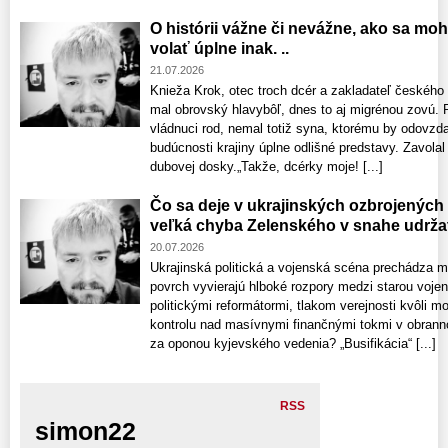
O histórii vážne či nevážne, ako sa mo
volať úplne inak. ..
21.07.2026
Knieža Krok, otec troch dcér a zakladateľ českého
mal obrovský hlavybôľ, dnes to aj migrénou zovú. 
vládnuci rod, nemal totiž syna, ktorému by odovzdal
budúcnosti krajiny úplne odlišné predstavy. Zavolal 
dubovej dosky.„Takže, dcérky moje! [...]
Čo sa deje v ukrajinských ozbrojených 
veľká chyba Zelenského v snahe udržať
20.07.2026
Ukrajinská politická a vojenská scéna prechádza 
povrch vyvierajú hlboké rozpory medzi starou voje
politickými reformátormi, tlakom verejnosti kvôli m
kontrolu nad masívnymi finančnými tokmi v obrann
za oponou kyjevského vedenia? „Busifikácia“ [...]
RSS
simon22