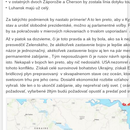
v ostatných dvoch Záporožie a Cherson by zostala línia dotyku tou
Luhansk majú už celý.
Za takýchto podmienok by nastalo prímerie! A to len preto, aby v K
stav a urobiť slobodné prezidentské, možno aj parlamentné voľby. 
by sa pokračovalo v mierových rokovaniach o trvalom usporiadaní 
Až v piatok sa dozvieme, či je toto pravda a ak by bola, ako sa k 
presvedčiť Zelenského, že akékoľvek zastavenie bojov je lepšie ak
názor je jednoznačný, akékoľvek zastavenie bojov aj len na pár mes
permanentné zabíjanie., Tým neposudzujem či je rusov návrh správ
isto. Nekapali v bojoch len preto, aby nič nedosiahli. USA nezomrel 
tohoto konfliktu. Získali celé surovinové bohatstvo Ukrajiny, získali
bridlicový plyn prepravovaný v skvapalnenom stave cez oceán, ktor
svetovom trhu pre jeho cenu. Dosiahli ekonomické rozbitie vzťahov
vyhrali. Ide len o to ukončiť zabíjanie, aby neprehral celý svet. ( 
požadovať, vyfarbené žltým budú požadovať opustiť a predať pod s