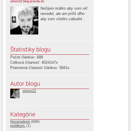
simon22.blog.pravda.sk
Nežijem krátko aby som nič
nevedel, ale ani príliš dlho
aby som všetko zabudol...
Štatistiky blogu
Počet článkov: 689
Celková čítanosť: 4024147x
Priemerná čítanosť článkov: 5841x
Autor blogu
simon22
Kategórie
Nezaradené
(688)
politikum.
(1)