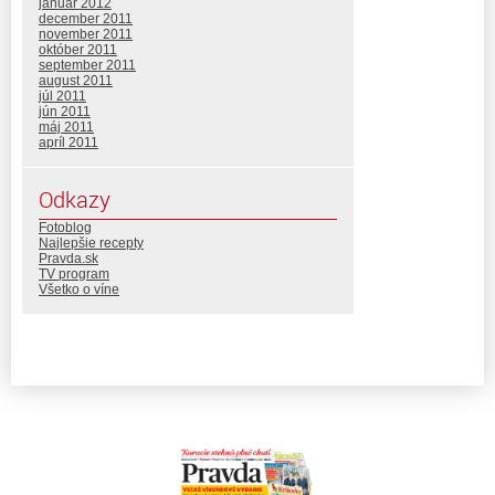
január 2012
december 2011
november 2011
október 2011
september 2011
august 2011
júl 2011
jún 2011
máj 2011
apríl 2011
Odkazy
Fotoblog
Najlepšie recepty
Pravda.sk
TV program
Všetko o víne